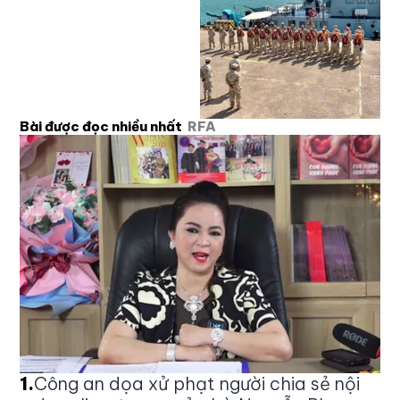
Bài được đọc nhiều nhất
RFA
1
.
Công an dọa xử phạt người chia sẻ nội