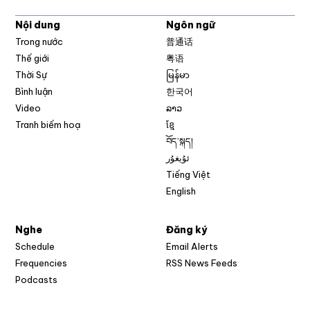
Nội dung
Ngôn ngữ
Trong nước
普通话
Thế giới
粤语
Thời Sự
မြန်မာ
Bình luận
한국어
Video
ລາວ
Tranh biếm hoạ
ខ្មែ
བོད་སྐད།
ئۇيغۇر
Tiếng Việt
English
Nghe
Đăng ký
Schedule
Email Alerts
Opens in new w
Frequencies
RSS News Feeds
Podcasts