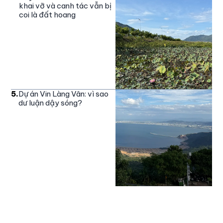
khai vỡ và canh tác vẫn bị
coi là đất hoang
5
.
Dự án Vin Làng Vân: vì sao
dư luận dậy sóng?