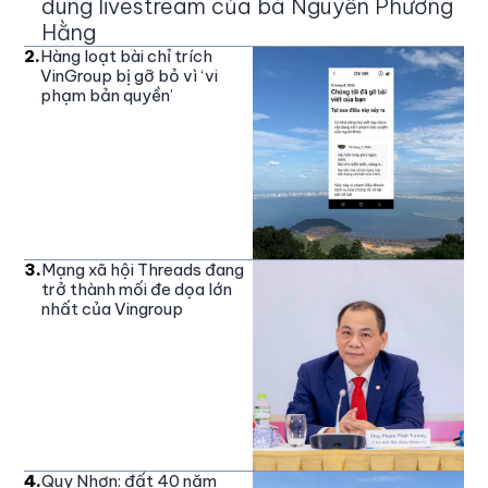
dung livestream của bà Nguyễn Phương
Hằng
2
.
Hàng loạt bài chỉ trích
VinGroup bị gỡ bỏ vì ‘vi
phạm bản quyền’
3
.
Mạng xã hội Threads đang
trở thành mối đe dọa lớn
nhất của Vingroup
4
.
Quy Nhơn: đất 40 năm