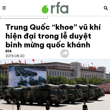
Nội dung
Tì
Bỏ qua nội dung chính
Trung Quốc “khoe” vũ khí
hiện đại trong lễ duyệt
binh mừng quốc khánh
RFA
2019.08.30