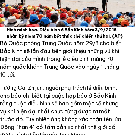
Hình minh họa. Diễu binh ở Bắc Kinh hôm 3/9/2015
nhân kỷ niệm 70 năm kết thúc thế chiến thứ hai.
(AP)
Bộ Quốc phòng Trung Quốc hôm 29/8 cho biết
Bắc Kinh sẽ lần đầu tiên giới thiệu những vũ khí
hiện đại của mình trong lễ diễu binh mừng 70
năm quốc khánh Trung Quốc vào ngày 1 tháng
10 tới.
Tướng Cai Zhijun, người phụ trách lễ diễu binh,
cho báo chí biết tại cuộc họp báo ở Bắc Kinh
rằng cuộc diễu binh sẽ bao gồm một số những
vụ khí hiện đại nhất chưa từng được ra mắt
trước đó. Tuy nhiên ông không xác nhận tên lửa
Đông Phan 41 có tầm bắn xa nhất thế giới có
được trình diễn lần này hay không.