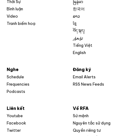
Thời Sự
မြန်မာ
Bình luận
한국어
Video
ລາວ
Tranh biếm hoạ
ខ្មែ
བོད་སྐད།
ئۇيغۇر
Tiếng Việt
English
Nghe
Đăng ký
Schedule
Email Alerts
Opens in new w
Frequencies
RSS News Feeds
Podcasts
Liên kết
Về RFA
Opens in new window
Youtube
Sứ mệnh
Opens in new window
Facebook
Nguyên tắc sử dụng
Opens in new window
Twitter
Quyền riêng tư
Opens in new window