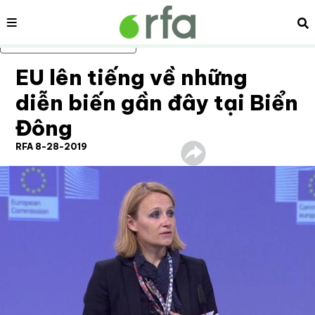
Nội dung
Tì
Bỏ qua nội dung chính
EU lên tiếng về những
diễn biến gần đây tại Biển
Đông
RFA 8-28-2019