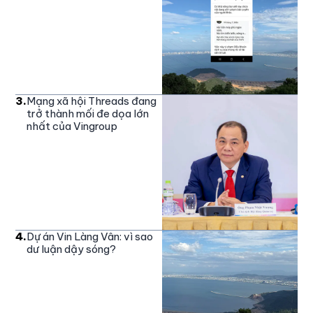
3
.
Mạng xã hội Threads đang
trở thành mối đe dọa lớn
nhất của Vingroup
4
.
Dự án Vin Làng Vân: vì sao
dư luận dậy sóng?