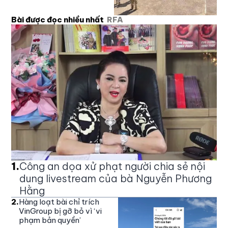
Bài được đọc nhiều nhất
RFA
1
.
Công an dọa xử phạt người chia sẻ nội
dung livestream của bà Nguyễn Phương
Hằng
2
.
Hàng loạt bài chỉ trích
VinGroup bị gỡ bỏ vì ‘vi
phạm bản quyền’