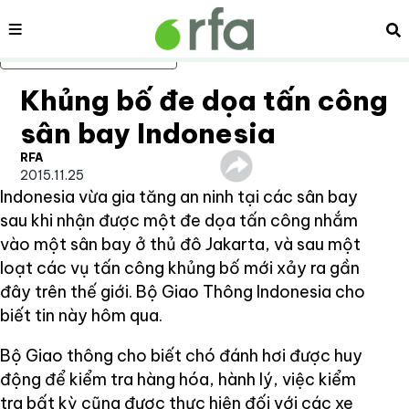
Nội dung
Tì
Bỏ qua nội dung chính
Khủng bố đe dọa tấn công
sân bay Indonesia
RFA
2015.11.25
Indonesia vừa gia tăng an ninh tại các sân bay
sau khi nhận được một đe dọa tấn công nhắm
vào một sân bay ở thủ đô Jakarta, và sau một
loạt các vụ tấn công khủng bố mới xảy ra gần
đây trên thế giới. Bộ Giao Thông Indonesia cho
biết tin này hôm qua.
Bộ Giao thông cho biết chó đánh hơi được huy
động để kiểm tra hàng hóa, hành lý, việc kiểm
tra bất kỳ cũng được thực hiện đối với các xe