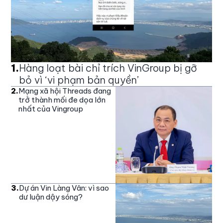
1
.
Hàng loạt bài chỉ trích VinGroup bị gỡ
bỏ vì ‘vi phạm bản quyền’
2
.
Mạng xã hội Threads đang
trở thành mối đe dọa lớn
nhất của Vingroup
3
.
Dự án Vin Làng Vân: vì sao
dư luận dậy sóng?