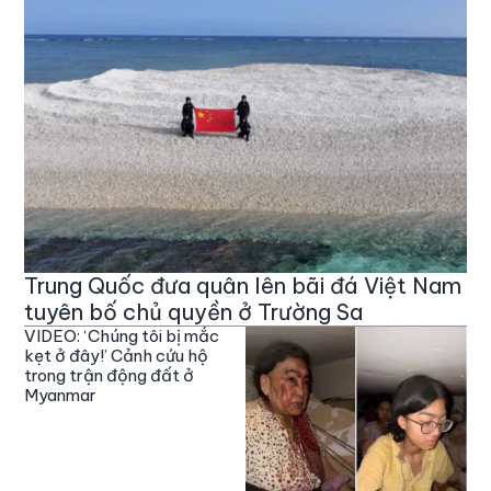
Trung Quốc đưa quân lên bãi đá Việt Nam
tuyên bố chủ quyền ở Trường Sa
VIDEO: ‘Chúng tôi bị mắc
kẹt ở đây!’ Cảnh cứu hộ
trong trận động đất ở
Myanmar