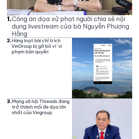
1
.
Công an dọa xử phạt người chia sẻ nội
dung livestream của bà Nguyễn Phương
Hằng
2
.
Hàng loạt bài chỉ trích
VinGroup bị gỡ bỏ vì ‘vi
phạm bản quyền’
3
.
Mạng xã hội Threads đang
trở thành mối đe dọa lớn
nhất của Vingroup