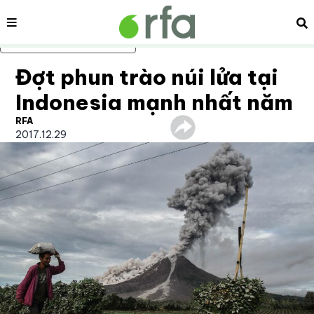
Nội dung
Tì
Bỏ qua nội dung chính
Đợt phun trào núi lửa tại
Indonesia mạnh nhất năm
RFA
2017.12.29