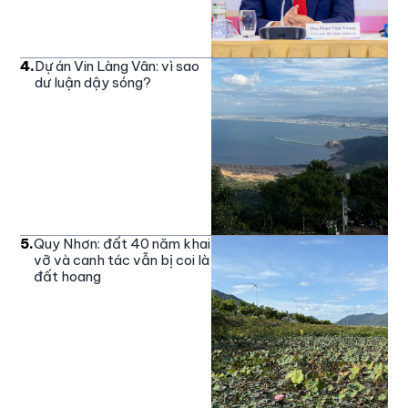
4
.
Dự án Vin Làng Vân: vì sao
dư luận dậy sóng?
5
.
Quy Nhơn: đất 40 năm khai
vỡ và canh tác vẫn bị coi là
đất hoang