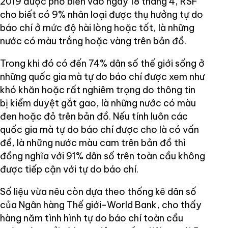
2019 được phổ biến vào ngày 18 tháng 4, RSF
cho biết có 9% nhân loại được thụ hưởng tự do
báo chí ở mức độ hài lòng hoặc tốt, là những
nước có màu trắng hoặc vàng trên bản đồ.
Trong khi đó có đến 74% dân số thế giới sống ở
những quốc gia mà tự do báo chí được xem như
khó khăn hoặc rất nghiêm trọng do thông tin
bị kiểm duyệt gắt gao, là những nước có màu
đen hoặc đỏ trên bản đồ. Nếu tính luôn các
quốc gia mà tự do báo chí được cho là có vấn
đề, là những nước màu cam trên bản đồ thì
đồng nghĩa với 91% dân số trên toàn cầu không
được tiếp cận với tự do báo chí.
Số liệu vừa nêu còn dựa theo thống kê dân số
của Ngân hàng Thế giới-World Bank, cho thấy
hàng năm tình hình tự do báo chí toàn cầu