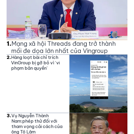
1
.
Mạng xã hội Threads đang trở thành
mối đe dọa lớn nhất của Vingroup
2
.
Hàng loạt bài chỉ trích
VinGroup bị gỡ bỏ vì ‘vi
phạm bản quyền’
3
.
Vụ Nguyễn Thành
Nam:phép thử đối với
tham vọng cải cách của
ông Tô Lâm