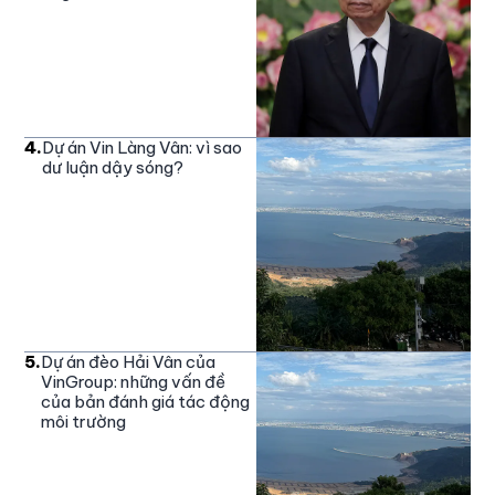
4
.
Dự án Vin Làng Vân: vì sao
dư luận dậy sóng?
5
.
Dự án đèo Hải Vân của
VinGroup: những vấn đề
của bản đánh giá tác động
môi trường