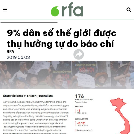
Nội dung
Tì
Bỏ qua nội dung chính
9% dân số thế giới được
thụ hưởng tự do báo chí
RFA
2019.05.03