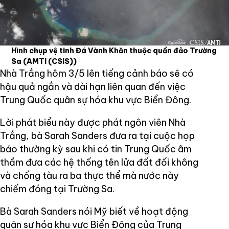
Hình chụp vệ tinh Đá Vành Khăn thuộc quần đảo Trường
Sa
(AMTI (CSIS))
Nhà Trắng hôm 3/5 lên tiếng cảnh báo sẽ có
hậu quả ngắn và dài hạn liên quan đến việc
Trung Quốc quân sự hóa khu vực Biển Đông.
Lời phát biểu này được phát ngôn viên Nhà
Trắng, bà Sarah Sanders đưa ra tại cuộc họp
báo thường kỳ sau khi có tin Trung Quốc âm
thầm đưa các hệ thống tên lửa đất đối không
và chống tàu ra ba thực thể mà nước này
chiếm đóng tại Trường Sa.
Bà Sarah Sanders nói Mỹ biết về hoạt động
quân sự hóa khu vực Biển Đông của Trung