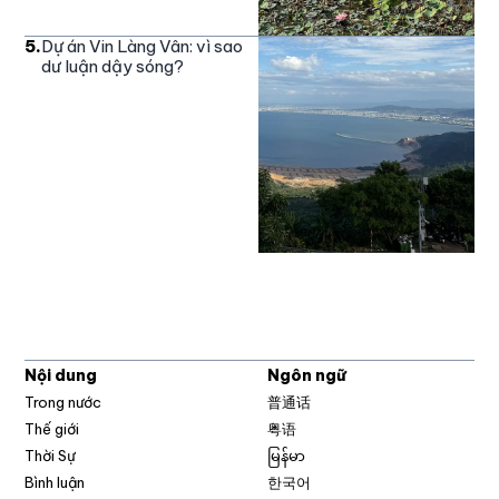
5
.
Dự án Vin Làng Vân: vì sao
dư luận dậy sóng?
Nội dung
Ngôn ngữ
Trong nước
普通话
Thế giới
粤语
Thời Sự
မြန်မာ
Bình luận
한국어