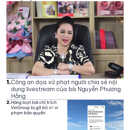
1
.
Công an dọa xử phạt người chia sẻ nội
dung livestream của bà Nguyễn Phương
Hằng
2
.
Hàng loạt bài chỉ trích
VinGroup bị gỡ bỏ vì ‘vi
phạm bản quyền’