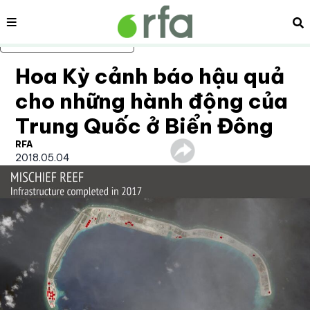
Nội dung
Tì
Bỏ qua nội dung chính
Hoa Kỳ cảnh báo hậu quả
cho những hành động của
Trung Quốc ở Biển Đông
RFA
2018.05.04