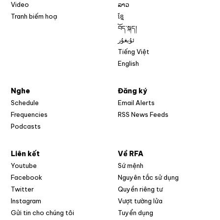
Video
ລາວ
Tranh biếm hoạ
ខ្មែ
བོད་སྐད།
ئۇيغۇر
Tiếng Việt
English
Nghe
Đăng ký
Schedule
Email Alerts
Opens in new w
Frequencies
RSS News Feeds
Podcasts
Liên kết
Về RFA
Opens in new window
Youtube
Sứ mệnh
Opens in new window
Facebook
Nguyên tắc sử dụng
Opens in new window
Twitter
Quyền riêng tư
Opens in new window
Instagram
Vượt tường lửa
Opens in new window
Gửi tin cho chúng tôi
Tuyển dụng