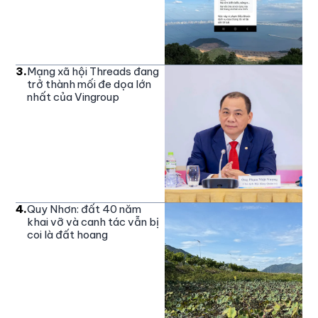
3
.
Mạng xã hội Threads đang
trở thành mối đe dọa lớn
nhất của Vingroup
4
.
Quy Nhơn: đất 40 năm
khai vỡ và canh tác vẫn bị
coi là đất hoang