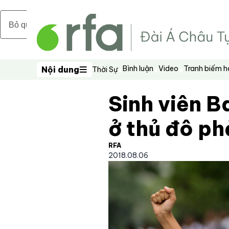
Bỏ qua nội dung chính
Bình luận
Video
Tranh biếm 
Nội dung
Thời Sự
Nội dung
Sinh viên B
ở thủ đô ph
RFA
2018.08.06