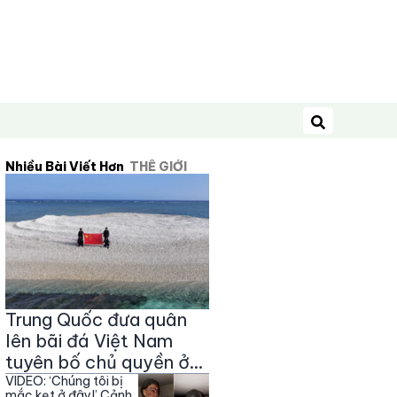
Tìm kiếm
Nhiều Bài Viết Hơn
THẾ GIỚI
Trung Quốc đưa quân
lên bãi đá Việt Nam
tuyên bố chủ quyền ở
Trường Sa
VIDEO: ‘Chúng tôi bị
mắc kẹt ở đây!’ Cảnh