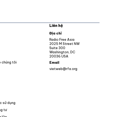
Liên hệ
pens in new window
Địa chỉ
Opens in new window
Radio Free Asia
2025 M Street NW
ens in new window
Suite 300
Washington, DC
Opens in new window
20036 USA
o chúng tôi
Email
vietweb@rfa.org
c sử dụng
g tư
 lửa