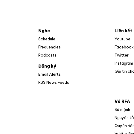
Nghe
Liên kết
O
Schedule
Youtube
Frequencies
Facebook
Op
Podcasts
Twitter
Instagram
Đăng ký
Gửi tin ch
Email Alerts
Opens in new window
RSS News Feeds
Về RFA
Sứ mệnh
Nguyên tắ
Quyền riên
Vượt tường