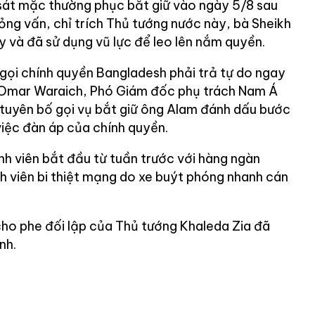
sát mặc thường phục bắt giữ vào ngày 5/8 sau
phỏng vấn, chỉ trích Thủ tướng nước này, bà Sheikh
y và đã sử dụng vũ lực để leo lên nắm quyền.
gọi chính quyền Bangladesh phải trả tự do ngay
 Omar Waraich, Phó Giám đốc phụ trách Nam Á
tuyên bố gọi vụ bắt giữ ông Alam đánh dấu bước
việc đàn áp của chính quyền.
nh viên bắt đầu từ tuần trước với hàng ngàn
inh viên bi thiệt mạng do xe buýt phóng nhanh cán
cho phe đối lập của Thủ tướng Khaleda Zia đã
nh.