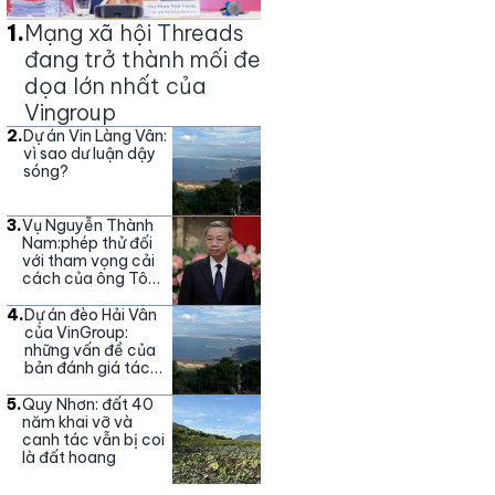
1
.
Mạng xã hội Threads
đang trở thành mối đe
dọa lớn nhất của
Vingroup
2
.
Dự án Vin Làng Vân:
vì sao dư luận dậy
sóng?
3
.
Vụ Nguyễn Thành
Nam:phép thử đối
với tham vọng cải
cách của ông Tô
Lâm
4
.
Dự án đèo Hải Vân
của VinGroup:
những vấn đề của
bản đánh giá tác
động môi trường
5
.
Quy Nhơn: đất 40
năm khai vỡ và
canh tác vẫn bị coi
là đất hoang