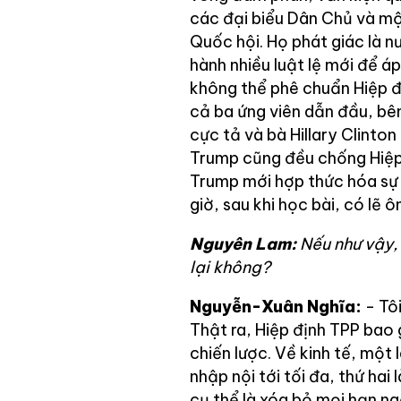
các đại biểu Dân Chủ và mộ
Quốc hội. Họ phát giác là 
hành nhiều luật lệ mới để 
không thể phê chuẩn Hiệp đ
cả ba ứng viên dẫn đầu, bê
cực tả và bà Hillary Clinto
Trump cũng đều chống Hiệp
Trump mới hợp thức hóa sự 
giờ, sau khi học bài, có lẽ ô
Nguyên Lam:
Nếu như vậy,
lại không?
Nguyễn-Xuân Nghĩa:
- Tôi
Thật ra, Hiệp định TPP bao
chiến lược. Về kinh tế, một
nhập nội tới tối đa, thứ hai
cụ thể là xóa bỏ mọi hạn ng