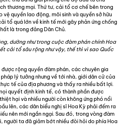
ch thương mại. Thứ tư, cải tổ cơ chế bên trong
o vệ quyền lao động, môi sinh và quyền sở hữu
 cải tổ quá lớn về kinh tế mới gây phản ứng chống
nhất là trong đảng Dân Chủ.
ông, dường như trong cuộc đàm phán chính Hoa
t cải tổ sâu rộng như vậy, thế thì vì sao Quốc
i được rộng quyền đàm phán, các chuyên gia
 pháp lý tưởng nhưng về tới nhà, giới dân cử của
thực tế của địa phương và thấy ra nhiều bất lợi.
mọi quyết định kinh tế, có thành phần được
 thiệt hại và nhiều người còn không ứng phó nổi
bầu lên, các dân biểu nghị sĩ Hoa Kỳ phải đếm ra
iếu nên mới ngần ngại. Sau đó, trong vòng đàm
i, người ta đã giảm bớt nhiều đòi hỏi do phía Hoa