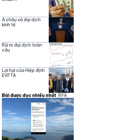
Á châu và đại dịch
kinh tế
Rủi ro đại dịch toàn
cầu
Lợi hại của Hiệp định
EVFTA
Bài được đọc nhiều nhất
RFA