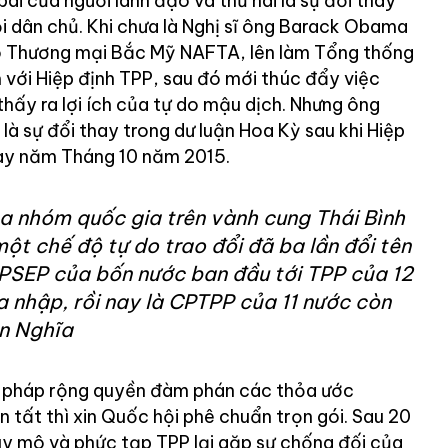
 bài của người lãnh đạo và thứ hai là sự đổi thay
i dân chủ. Khi chưa là Nghị sĩ ông Barack Obama
o Thương mại Bắc Mỹ NAFTA, lên làm Tổng thống
 với Hiệp định TPP, sau đó mới thúc đẩy việc
 thấy ra lợi ích của tự do mậu dịch. Nhưng ông
là sự đổi thay trong dư luận Hoa Kỳ sau khi Hiệp
gày năm Tháng 10 năm 2015.
ủa nhóm quốc gia trên vành cung Thái Bình
ột chế độ tự do trao đổi đã ba lần đổi tên
PSEP của bốn nước ban đầu tới TPP của 12
a nhập, rồi nay là CPTPP của 11 nước còn
n Nghĩa
 pháp rộng quyền đàm phán các thỏa ước
 tất thì xin Quốc hội phê chuẩn trọn gói. Sau 20
y mô và phức tạp TPP lại gặp sự chống đối của