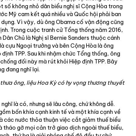
t số không nhỏ dân biểu nghị sĩ Cộng Hòa trong
nước Mỹ cam kết quá nhiều và Quốc hội phải ban
áp dụng. Vì vậy, dù ông Obama cố vận động cũng
ịnh. Trong cuộc tranh cử Tổng thống năm 2016,
n Dân Chủ là Nghị sĩ Bernie Sanders thuộc cánh
n là cựu Ngoại trưởng và bên Cộng Hòa là ông
 định TPP. Sau khi nhậm chức Tổng thống, ông
chống đối này mà rút khỏi Hiệp định TPP. Bây
ng đang nghĩ lại.
 thưa ông, liệu Hoa Kỳ có hy vọng thương thuyết
 nghĩ là có, nhưng sẽ lâu công, chứ không dễ.
 gồm bốn khía cạnh kinh tế và một khía cạnh về
 là các nước thỏa thuận việc cắt giảm thuế biểu
 là tháo gỡ mọi cản trở giao dịch ngoài thuế biểu,
ạch, thứ ba là giải phóng chế độ đầu tư chứ