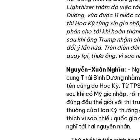
Lighthizer thăm dò việc tá
Dương, vừa được 11 nước cò
thì Hoa Kỳ từng xin gia n
phán cho tới khi hoàn thành
sau khi ông Trump nhậm ch
đổi ý lần nữa. Trên diễn đ
quay lại, thưa ông, vì sao n
Nguyễn-Xuân Nghĩa:
- Ngẫ
cung Thái Bình Dương nhằm t
tên cũng do Hoa Kỳ. Từ TP
sau khi có Mỹ gia nhập, rồi 
đứng đầu thế giới với thị tr
thường của Hoa Kỳ thường 
thích vì sao nhiều quốc gia 
nghĩ tới hai nguyên nhân.