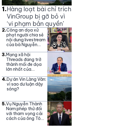
1
.
Hàng loạt bài chỉ trích
VinGroup bị gỡ bỏ vì
‘vi phạm bản quyền’
2
.
Công an dọa xử
phạt người chia sẻ
nội dung livestream
của bà Nguyễn
Phương Hằng
3
.
Mạng xã hội
Threads đang trở
thành mối đe dọa
lớn nhất của
Vingroup
4
.
Dự án Vin Làng Vân:
vì sao dư luận dậy
sóng?
5
.
Vụ Nguyễn Thành
Nam:phép thử đối
với tham vọng cải
cách của ông Tô
Lâm