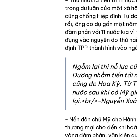
- Thứ nhất là tiến trình học
trong dư luận của một xã hộ
cũng chống Hiệp định Tự d
rồi, ông do dự gần một năm
đàm phán với 11 nước kia vì
đụng vào nguyên do thứ hai 
định TPP thành hình vào n
Ngẫm lại thì nỗ lực c
Dương nhằm tiến tới m
cũng do Hoa Kỳ. Từ T
nước sau khi có Mỹ gi
lại.<br/>-Nguyễn Xuâ
- Nền dân chủ Mỹ cho Hành
thương mại cho đến khi hoàn
vòng đàm phán, văn kiện qu