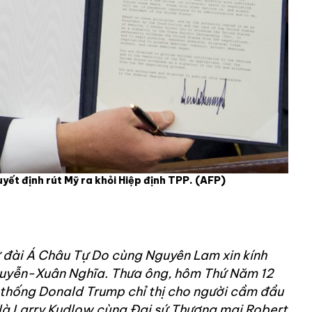
yết định rút Mỹ ra khỏi Hiệp định TPP.
(AFP)
 đài Á Châu Tự Do cùng Nguyên Lam xin kính
guyễn-Xuân Nghĩa. Thưa ông, hôm Thứ Năm 12
 thống Donald Trump chỉ thị cho người cầm đầu
 là Larry Kudlow cùng Đại sứ Thương mại Robert