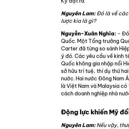
Kỳ đặt ra.
Nguyên Lam:
Đó là về các 
lược kia là gì?
Nguyễn-Xuân Nghĩa:
- Đó
Quốc. Một Tổng trưởng Qu
Carter đã từng so sánh Hiệ
ý đó. Các yêu cầu về kinh t
Quốc không gia nhập nổi Hiệ
sở hữu trí tuệ, thí dụ thứ 
nước. Hai nước Đông Nam Á 
là Việt Nam và Malaysia có 
cách doanh nghiệp nhà nước
Động lực khiến Mỹ đổi
Nguyên Lam:
Nếu vậy, thư