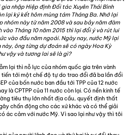
i gia nhập Hiệp định Đối tác Xuyên Thái Bình
n lại ký kết hôm mùng tám Tháng Ba. Nhớ lại
hập nhóm này từ năm 2008 và sau bảy năm đàm
 vào Tháng 10 năm 2015 thì lại đổi ý và rút lui
ức vào đầu năm ngoái. Ngày nay, nước Mỹ lại
àn này, ông từng dự đoán sẽ có ngày Hoa Kỳ
hư vậy và tương lai sẽ là gì?
m lại thì nỗ lực của nhóm quốc gia trên vành
iến tới một chế độ tự do trao đổi đã ba lần đổi
SEP của bốn nước ban đầu tới TPP của 12 nước
nay là CPTPP của 11 nước còn lại. Có nền kinh tế
ường tiêu thụ lớn nhất địa cầu, quyết định thất
gây chấn động cho các xứ khác và có thể giải
có ác cảm với nước Mỹ. Vì sao lại như vậy thì tôi