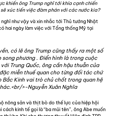
c khiến ông Trump nghĩ tới khía cạnh chiến
sẽ xúc tiến việc đàm phán với các nước kia?
 nghĩ như vậy và xin nhắc tới Thủ tướng Nhật
có hai ngày làm việc với Tổng thống Mỹ tại
n, có lẽ ông Trump cũng thấy ra một số
p song phương . Điển hình là trong cuộc
 với Trung Quốc, ông cần hậu thuẫn của
đặc miễn thuế quan cho từng đối tác chứ
 Bắc Kinh vai trò chủ chốt trong quan hệ
 khác.<br/>-Nguyễn Xuân Nghĩa
 nông sản và thịt bò do thế lực của hiệp hội
ải cách kinh tế gọi là “ba mũi tên”, ông Abe muốn