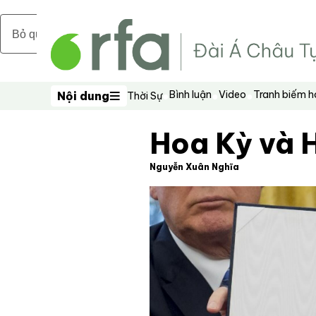
Bỏ qua nội dung chính
Bình luận
Video
Tranh biếm 
Nội dung
Thời Sự
Nội dung
Hoa Kỳ và 
Nguyễn Xuân Nghĩa