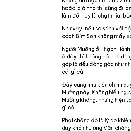
Những em học hết cấp 2 mà 
hoặc là ở nhà thì cũng đi là
làm đồi hay là chặt mía, bố
Như vậy, nếu so sánh với c
cách Bỉm Sơn không mấy xa,
Người Mường ở Thạch Hành 
ở đây thì không có chế độ g
góp là đều đóng góp như nh
cái gì cả.
Đây cũng như kiểu chính qu
Mường này. Không hiểu người
Mường không, nhưng hiện tạ
gì cả.
Phải chăng đó là lý do khiế
duy khá như ông Văn chẳng