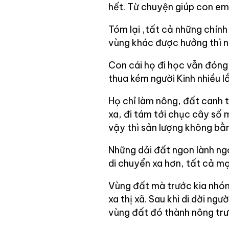
hết. Từ chuyện giúp con em
Tóm lại ,tất cả những chính
vùng khác được hưởng thì n
Con cái họ đi học vẫn đóng t
thua kém người Kinh nhiều l
Họ chỉ làm nông, đất canh t
xa, đi tám tới chục cây số m
vậy thì sản lượng không bằ
Những dải đất ngon lành ngo
di chuyển xa hơn, tất cả mọi
Vùng đất mà trước kia nhóm
xa thị xã. Sau khi di dời n
vùng đất đó thành nông trườ