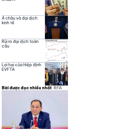
Á châu và đại dịch
kinh tế
Rủi ro đại dịch toàn
cầu
Lợi hại của Hiệp định
EVFTA
Bài được đọc nhiều nhất
RFA