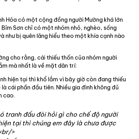
anh Hóa có một cộng đồng người Mường khá lớn
 xã Bỉm Sơn chỉ có một nhóm nhỏ, nghèo, sống
à như bị quên lãng hiểu theo một khía cạnh nào
ng cho rằng, cái thiếu thốn của nhóm người
ắm mà nhất là về mặt dân trí:
nh hiện tại thì khổ lắm vì bây giờ còn đang thiếu
ệ là cái phần đầu tiên. Nhiều gia đình không đủ
n cao.
ó tranh đấu đòi hỏi gì cho chế độ người
iện tại thì chúng em đây là chưa được
<br/>