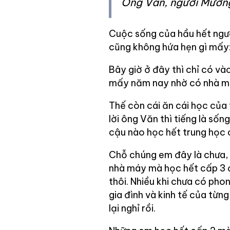
Ông Văn, người Mườn
Cuộc sống của hầu hết ngư
cũng không hứa hẹn gì mấy
Bây giờ ở đây thì chỉ có và
mấy năm nay nhờ có nhà má
Thế còn cái ăn cái học của
lời ông Văn thì tiếng là sốn
cậu nào học hết trung học c
Chỗ chúng em đây là chưa,
nhà máy mà học hết cấp 3 
thôi. Nhiều khi chưa có phong
gia đình và kinh tế của từng
lại nghỉ rồi.