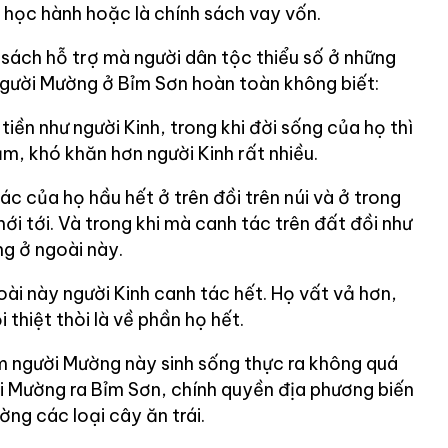
 học hành hoặc là chính sách vay vốn.
 sách hỗ trợ mà người dân tộc thiểu số ở những
gười Mường ở Bỉm Sơn hoàn toàn không biết:
iền như người Kinh, trong khi đời sống của họ thì
ắm, khó khăn hơn người Kinh rất nhiều.
ác của họ hầu hết ở trên đồi trên núi và ở trong
ới tới. Và trong khi mà canh tác trên đất đồi như
ng ở ngoài này.
ài này người Kinh canh tác hết. Họ vất vả hơn,
 thiệt thòi là về phần họ hết.
 người Mường này sinh sống thực ra không quá
gười Mường ra Bỉm Sơn, chính quyền địa phương biến
ng các loại cây ăn trái.