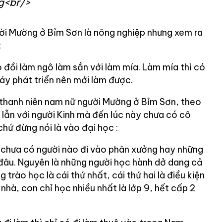
g<br/>
ời Mường ở Bỉm Sơn là nông nghiệp nhưng xem ra
:
o đồi làm ngô làm sắn với làm mía. Làm mía thì có
y phát triển nên mới làm được.
 thanh niên nam nữ người Mường ở Bỉm Sơn, theo
g lẫn với người Kinh mà đến lúc này chưa có cô
hứ đừng nói là vào đại học :
 chưa có người nào đi vào phân xưởng hay những
đâu. Nguyên là những người học hành dở dang cả
 trào học là cái thứ nhất, cái thứ hai là điều kiện
 nhà, con chỉ học nhiều nhất là lớp 9, hết cấp 2