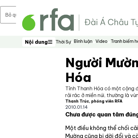
Bỏ qua nội dung chính
Bình luận
Video
Tranh biếm 
Nội dung
Thời Sự
Nội dung
Người Mườn
Hóa
Tỉnh Thanh Hóa có một cộng đ
rải rác ở miền núi, thường là v
Thanh Trúc, phóng viên RFA
2010.01.14
Chưa được quan tâm đún
Một điều không thể chối cãi
Mường cũng bị dời đổi và cà