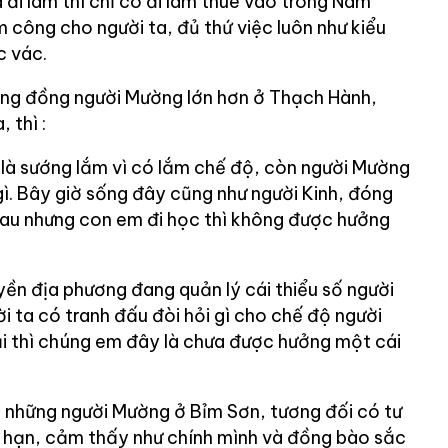
đi làm thì chỉ có đi làm thuê vào trong Nam
m công cho người ta, đủ thứ việc luôn như kiểu
c vác.
ộng đồng người Mường lớn hơn ở Thạch Hành,
 thì :
là sướng lắm vì có lắm chế độ, còn người Mường
ì. Bây giờ sống đây cũng như người Kinh, đóng
au nhưng con em đi học thì không được hưởng
yền địa phương đang quản lý cái thiểu số người
 ta có tranh đấu đòi hỏi gì cho chế độ người
i thì chúng em đây là chưa được hưởng một cái
n những người Mường ở Bỉm Sơn, tương đối có tư
 hạn, cảm thấy như chính mình và đồng bào sắc