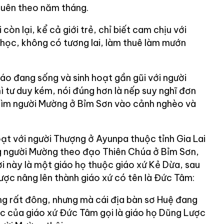
quên theo năm tháng.
còn lại, kể cả giới trẻ, chỉ biết cam chịu với
học, không có tương lai, làm thuê làm mướn
áo đang sống và sinh hoạt gần gũi với người
 tư duy kém, nói đúng hơn là nếp suy nghĩ đơn
 dìm người Mường ở Bỉm Sơn vào cảnh nghèo và
oạt với người Thượng ở Ayunpa thuộc tỉnh Gia Lai
g người Mường theo đạo Thiên Chúa ở Bỉm Sơn,
ơi này là một giáo họ thuộc giáo xứ Kẻ Dừa, sau
ược nâng lên thành giáo xứ có tên là Đức Tâm:
g rất đông, nhưng mà cái địa bàn sơ Huệ đang
ọc của giáo xứ Đức Tâm gọi là giáo họ Dũng Lược