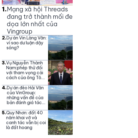
1
.
Mạng xã hội Threads
đang trở thành mối đe
dọa lớn nhất của
Vingroup
2
.
Dự án Vin Làng Vân:
vì sao dư luận dậy
sóng?
3
.
Vụ Nguyễn Thành
Nam:phép thử đối
với tham vọng cải
cách của ông Tô
Lâm
4
.
Dự án đèo Hải Vân
của VinGroup:
những vấn đề của
bản đánh giá tác
động môi trường
5
.
Quy Nhơn: đất 40
năm khai vỡ và
canh tác vẫn bị coi
là đất hoang