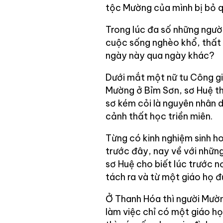
tộc Mường của mình bị bỏ 
Trong lúc đa số những người 
cuộc sống nghèo khổ, thất 
ngày này qua ngày khác?
Dưới mắt một nữ tu Công gi
Mường ở Bỉm Sơn, sơ Huệ thì
sơ kém cỏi là nguyên nhân
cảnh thất học triền miên.
Từng có kinh nghiệm sinh h
trước đây, nay về với nhữn
sơ Huệ cho biết lúc trước n
tách ra và từ một giáo họ đ
Ở Thanh Hóa thì người Mườn
làm việc chỉ có một giáo h