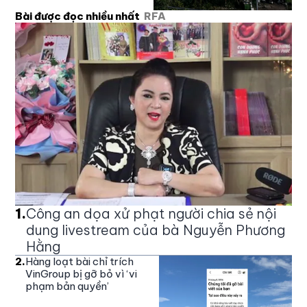
Bài được đọc nhiều nhất
RFA
1
.
Công an dọa xử phạt người chia sẻ nội
dung livestream của bà Nguyễn Phương
Hằng
2
.
Hàng loạt bài chỉ trích
VinGroup bị gỡ bỏ vì ‘vi
phạm bản quyền’