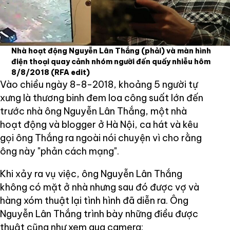
Nhà hoạt động Nguyễn Lân Thắng (phải) và màn hình
điện thoại quay cảnh nhóm người đến quấy nhiễu hôm
8/8/2018
(RFA edit)
Vào chiều ngày 8-8-2018, khoảng 5 người tự
xưng là thương binh đem loa công suất lớn đến
trước nhà ông Nguyễn Lân Thắng, một nhà
hoạt động và blogger ở Hà Nội, ca hát và kêu
gọi ông Thắng ra ngoài nói chuyện vì cho rằng
ông này "phản cách mạng".
Khi xảy ra vụ việc, ông Nguyễn Lân Thắng
không có mặt ở nhà nhưng sau đó được vợ và
hàng xóm thuật lại tình hình đã diễn ra. Ông
Nguyễn Lân Thắng trình bày những điều được
thuật cũng như xem qua camera: