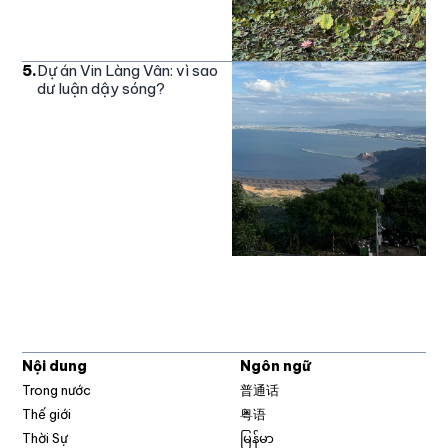
5
.
Dự án Vin Làng Vân: vì sao
dư luận dậy sóng?
Nội dung
Ngôn ngữ
Trong nước
普通话
Thế giới
粤语
Thời Sự
မြန်မာ