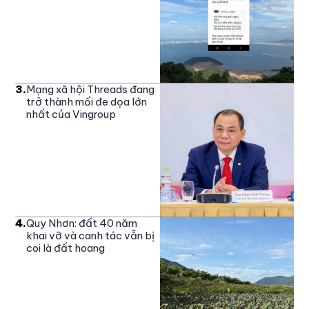
3
.
Mạng xã hội Threads đang
trở thành mối đe dọa lớn
nhất của Vingroup
4
.
Quy Nhơn: đất 40 năm
khai vỡ và canh tác vẫn bị
coi là đất hoang