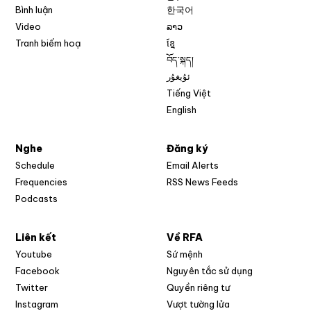
Bình luận
한국어
Video
ລາວ
Tranh biếm hoạ
ខ្មែ
བོད་སྐད།
ئۇيغۇر
Tiếng Việt
English
Nghe
Đăng ký
Schedule
Email Alerts
Opens in new w
Frequencies
RSS News Feeds
Podcasts
Liên kết
Về RFA
Opens in new window
Youtube
Sứ mệnh
Opens in new window
Facebook
Nguyên tắc sử dụng
Opens in new window
Twitter
Quyền riêng tư
Opens in new window
Instagram
Vượt tường lửa