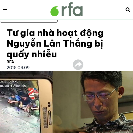
Nội dung
Tì
Bỏ qua nội dung chính
Tư gia nhà hoạt động
Nguyễn Lân Thắng bị
quấy nhiễu
RFA
2018.08.09