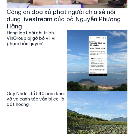
Công an dọa xử phạt người chia sẻ nội
dung livestream của bà Nguyễn Phương
Hằng
Hàng loạt bài chỉ trích
VinGroup bị gỡ bỏ vì ‘vi
phạm bản quyền’
Quy Nhơn: đất 40 năm khai
vỡ và canh tác vẫn bị coi là
đất hoang