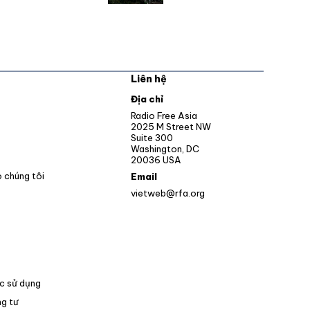
Liên hệ
pens in new window
Địa chỉ
Opens in new window
Radio Free Asia
2025 M Street NW
ens in new window
Suite 300
Washington, DC
Opens in new window
20036 USA
o chúng tôi
Email
vietweb@rfa.org
c sử dụng
g tư