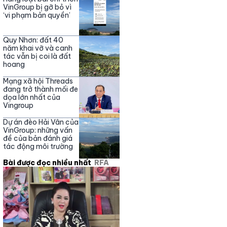
Nguyễn Phương Hằng
VinGroup bị gỡ bỏ vì
‘vi phạm bản quyền’
Quy Nhơn: đất 40
năm khai vỡ và canh
tác vẫn bị coi là đất
hoang
Mạng xã hội Threads
đang trở thành mối đe
dọa lớn nhất của
Vingroup
Dự án đèo Hải Vân của
VinGroup: những vấn
đề của bản đánh giá
tác động môi trường
Bài được đọc nhiều nhất
RFA