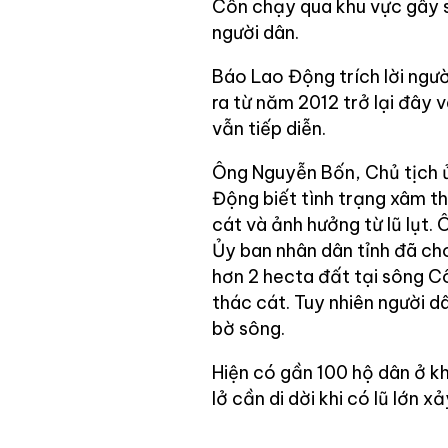
Côn chạy qua khu vực gây 
người dân.
Báo Lao Động trích lời ngườ
ra từ năm 2012 trở lại đây 
vẫn tiếp diễn.
Ông Nguyễn Bốn, Chủ tịch 
Động biết tình trạng xâm th
cát và ảnh hưởng từ lũ lụt.
Ủy ban nhân dân tỉnh đã c
hơn 2 hecta đất tại sông 
thác cát. Tuy nhiên người d
bờ sông.
Hiện có gần 100 hộ dân ở k
lở cần di dời khi có lũ lớn xả