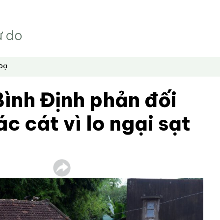
hoạ
ình Định phản đối
c cát vì lo ngại sạt