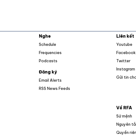
Nghe
Liên kết
O
Schedule
Youtube
Frequencies
Facebook
Op
Podcasts
Twitter
Instagram
Đăng ký
Gửi tin ch
Email Alerts
Opens in new window
RSS News Feeds
Về RFA
Sứ mệnh
Nguyên tắ
Quyền riên