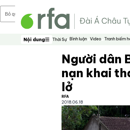
Bỏ qua nội dung chính
Bình luận
Video
Tranh biếm 
Nội dung
Thời Sự
Nội dung
Người dân B
nạn khai thá
lở
RFA
2018.06.18