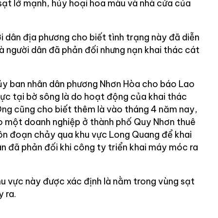
sạt lở mạnh, hủy hoại hoa màu và nhà cửa của
i dân địa phương cho biết tình trạng này đã diễn
và người dân đã phản đối nhưng nạn khai thác cát
ủy ban nhân dân phương Nhơn Hòa cho báo Lao
ực tại bờ sông là do hoạt động của khai thác
 Ông cũng cho biết thêm là vào tháng 4 năm nay,
ho một doanh nghiệp ở thành phố Quy Nhơn thuê
Côn đoạn chảy qua khu vực Long Quang để khai
ân đã phản đối khi công ty triển khai máy móc ra
hu vực này được xác định là nằm trong vùng sạt
y ra.