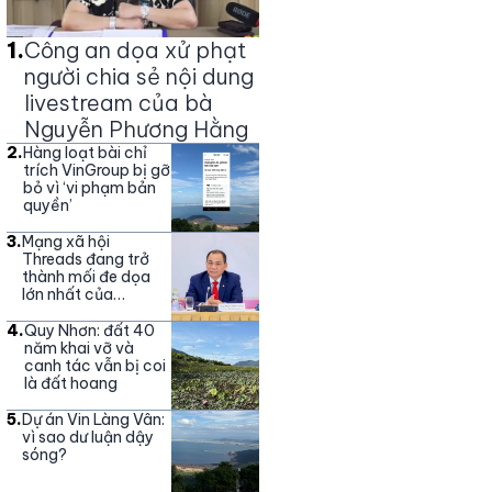
1
.
Công an dọa xử phạt
người chia sẻ nội dung
livestream của bà
Nguyễn Phương Hằng
2
.
Hàng loạt bài chỉ
trích VinGroup bị gỡ
bỏ vì ‘vi phạm bản
quyền’
3
.
Mạng xã hội
Threads đang trở
thành mối đe dọa
lớn nhất của
Vingroup
4
.
Quy Nhơn: đất 40
năm khai vỡ và
canh tác vẫn bị coi
là đất hoang
5
.
Dự án Vin Làng Vân:
vì sao dư luận dậy
sóng?