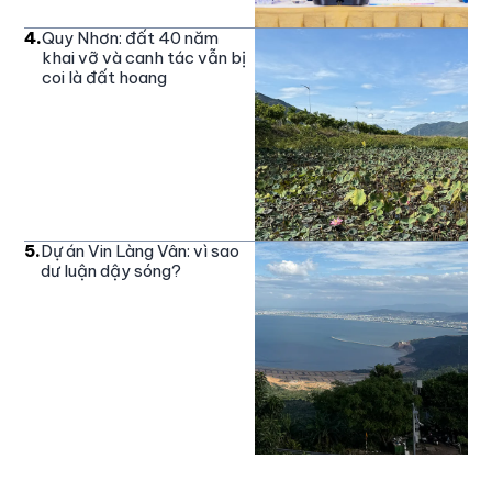
4
.
Quy Nhơn: đất 40 năm
khai vỡ và canh tác vẫn bị
coi là đất hoang
5
.
Dự án Vin Làng Vân: vì sao
dư luận dậy sóng?