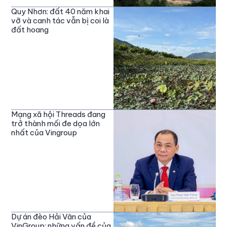
Quy Nhơn: đất 40 năm khai
vỡ và canh tác vẫn bị coi là
đất hoang
Mạng xã hội Threads đang
trở thành mối đe dọa lớn
nhất của Vingroup
Dự án đèo Hải Vân của
VinGroup: những vấn đề của