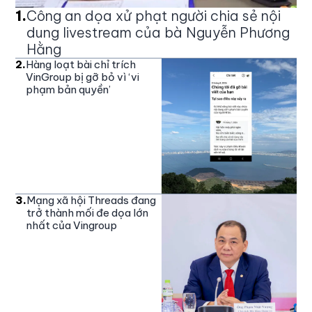
1
.
Công an dọa xử phạt người chia sẻ nội
dung livestream của bà Nguyễn Phương
Hằng
2
.
Hàng loạt bài chỉ trích
VinGroup bị gỡ bỏ vì ‘vi
phạm bản quyền’
3
.
Mạng xã hội Threads đang
trở thành mối đe dọa lớn
nhất của Vingroup