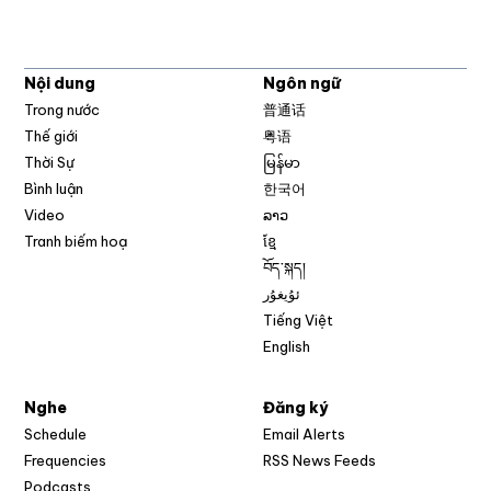
Nội dung
Ngôn ngữ
Trong nước
普通话
Thế giới
粤语
Thời Sự
မြန်မာ
Bình luận
한국어
Video
ລາວ
Tranh biếm hoạ
ខ្មែ
བོད་སྐད།
ئۇيغۇر
Tiếng Việt
English
Nghe
Đăng ký
Schedule
Email Alerts
Opens in new w
Frequencies
RSS News Feeds
Podcasts