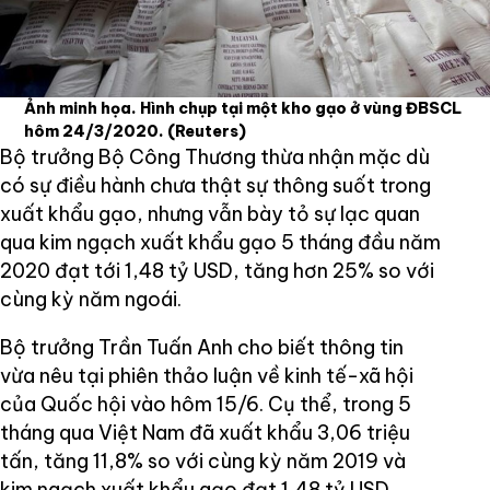
Ảnh minh họa. Hình chụp tại một kho gạo ở vùng ĐBSCL
hôm 24/3/2020.
(Reuters)
Bộ trưởng Bộ Công Thương thừa nhận mặc dù
có sự điều hành chưa thật sự thông suốt trong
xuất khẩu gạo, nhưng vẫn bày tỏ sự lạc quan
qua kim ngạch xuất khẩu gạo 5 tháng đầu năm
2020 đạt tới 1,48 tỷ USD, tăng hơn 25% so với
cùng kỳ năm ngoái.
Bộ trưởng Trần Tuấn Anh cho biết thông tin
vừa nêu tại phiên thảo luận về kinh tế-xã hội
của Quốc hội vào hôm 15/6. Cụ thể, trong 5
tháng qua Việt Nam đã xuất khẩu 3,06 triệu
tấn, tăng 11,8% so với cùng kỳ năm 2019 và
kim ngạch xuất khẩu gạo đạt 1,48 tỷ USD,