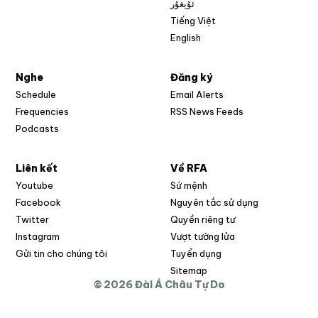
ئۇيغۇر
Tiếng Việt
English
Nghe
Đăng ký
Schedule
Email Alerts
Opens in new w
Frequencies
RSS News Feeds
Podcasts
Liên kết
Về RFA
Opens in new window
Youtube
Sứ mệnh
Opens in new window
Facebook
Nguyên tắc sử dụng
Opens in new window
Twitter
Quyền riêng tư
Opens in new window
Instagram
Vượt tường lửa
Opens in new window
Gửi tin cho chúng tôi
Tuyển dụng
Opens in new window
Sitemap
© 2026 Đài Á Châu Tự Do