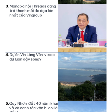
3
.
Mạng xã hội Threads đang
trở thành mối đe dọa lớn
nhất của Vingroup
4
.
Dự án Vin Làng Vân: vì sao
dư luận dậy sóng?
5
.
Quy Nhơn: đất 40 năm khai
vỡ và canh tác vẫn bị coi là