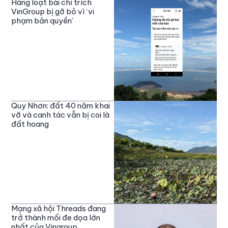
Hàng loạt bài chỉ trích
VinGroup bị gỡ bỏ vì ‘vi
phạm bản quyền’
Quy Nhơn: đất 40 năm khai
vỡ và canh tác vẫn bị coi là
đất hoang
Mạng xã hội Threads đang
trở thành mối đe dọa lớn
nhất của Vingroup