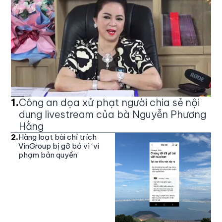
1
.
Công an dọa xử phạt người chia sẻ nội
dung livestream của bà Nguyễn Phương
Hằng
2
.
Hàng loạt bài chỉ trích
VinGroup bị gỡ bỏ vì ‘vi
phạm bản quyền’