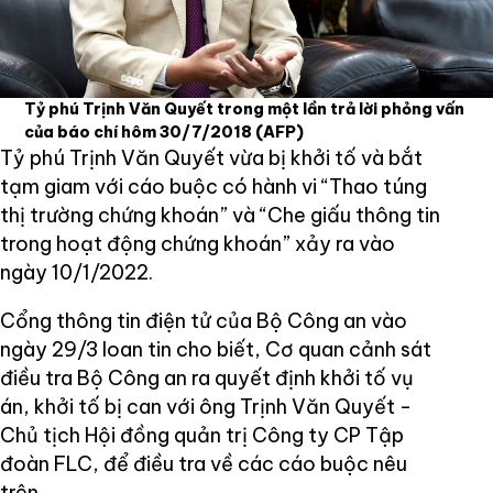
Tỷ phú Trịnh Văn Quyết trong một lần trả lời phỏng vấn
của báo chí hôm 30/7/2018
(AFP)
Tỷ phú Trịnh Văn Quyết vừa bị khởi tố và bắt
tạm giam với cáo buộc có hành vi “Thao túng
thị trường chứng khoán” và “Che giấu thông tin
trong hoạt động chứng khoán” xảy ra vào
ngày 10/1/2022.
Cổng thông tin điện tử của Bộ Công an vào
ngày 29/3 loan tin cho biết, Cơ quan cảnh sát
điều tra Bộ Công an ra quyết định khởi tố vụ
án, khởi tố bị can với ông Trịnh Văn Quyết -
Chủ tịch Hội đồng quản trị Công ty CP Tập
đoàn FLC, để điều tra về các cáo buộc nêu
trên.