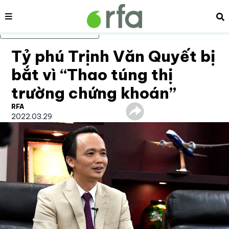
Nội dung
Tì
Bỏ qua nội dung chính
Tỷ phú Trịnh Văn Quyết bị
bắt vì “Thao túng thị
trường chứng khoán”
RFA
2022.03.29