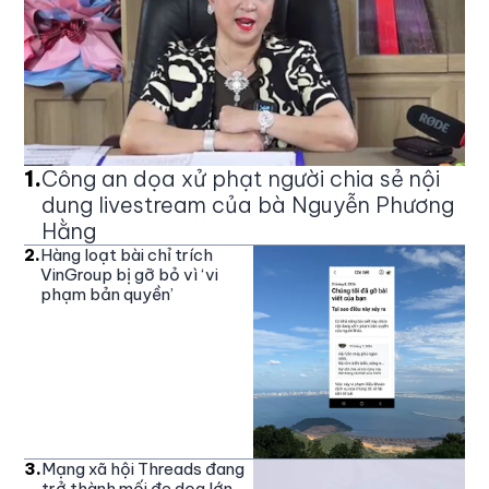
1
.
Công an dọa xử phạt người chia sẻ nội
dung livestream của bà Nguyễn Phương
Hằng
2
.
Hàng loạt bài chỉ trích
VinGroup bị gỡ bỏ vì ‘vi
phạm bản quyền’
3
.
Mạng xã hội Threads đang
trở thành mối đe dọa lớn