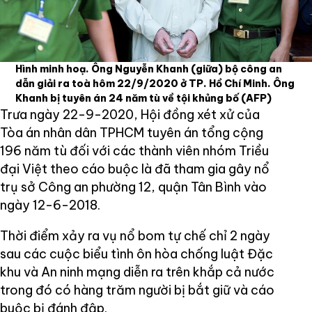
Hình minh hoạ. Ông Nguyễn Khanh (giữa) bộ công an
dẫn giải ra toà hôm 22/9/2020 ở TP. Hồ Chí Minh. Ông
Khanh bị tuyên án 24 năm tù về tội khủng bố
(AFP)
Trưa ngày 22-9-2020, Hội đồng xét xử của
Tòa án nhân dân TPHCM tuyên án tổng cộng
196 năm tù đối với các thành viên nhóm Triều
đại Việt theo cáo buộc là đã tham gia gây nổ
trụ sở Công an phường 12, quận Tân Bình vào
ngày 12-6-2018.
Thời điểm xảy ra vụ nổ bom tự chế chỉ 2 ngày
sau các cuộc biểu tình ôn hòa chống luật Đặc
khu và An ninh mạng diễn ra trên khắp cả nước
trong đó có hàng trăm người bị bắt giữ và cáo
buộc bị đánh đập.