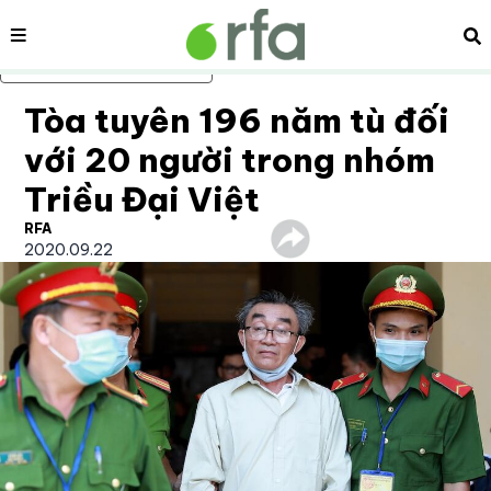
Nội dung
Tì
Bỏ qua nội dung chính
Tòa tuyên 196 năm tù đối
với 20 người trong nhóm
Triều Đại Việt
RFA
2020.09.22