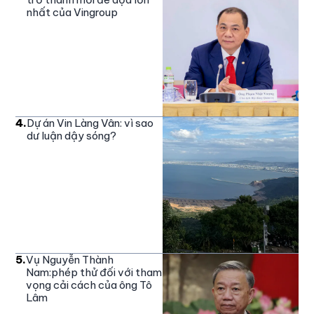
nhất của Vingroup
4
.
Dự án Vin Làng Vân: vì sao
dư luận dậy sóng?
5
.
Vụ Nguyễn Thành
Nam:phép thử đối với tham
vọng cải cách của ông Tô
Lâm