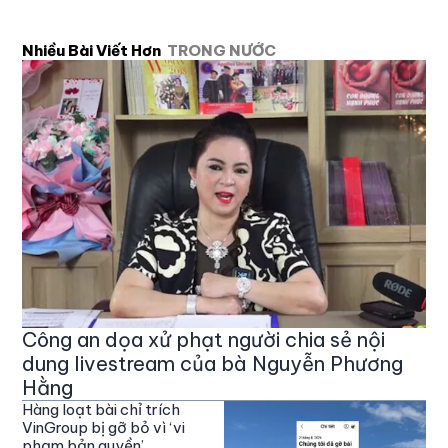
Nhiều Bài Viết Hơn
TRONG NƯỚC
Công an dọa xử phạt người chia sẻ nội
dung livestream của bà Nguyễn Phương
Hằng
Hàng loạt bài chỉ trích
VinGroup bị gỡ bỏ vì ‘vi
phạm bản quyền’