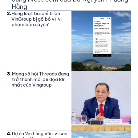
Hằng
2
.
Hàng loạt bài chỉ trích
VinGroup bị gỡ bỏ vì ‘vi
phạm bản quyền’
3
.
Mạng xã hội Threads đang
trở thành mối đe dọa lớn
nhất của Vingroup
4
.
Dự án Vin Làng Vân: vì sao