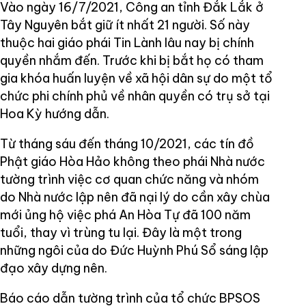
Vào ngày 16/7/2021, Công an tỉnh Đắk Lắk ở
Tây Nguyên bắt giữ ít nhất 21 người. Số này
thuộc hai giáo phái Tin Lành lâu nay bị chính
quyền nhắm đến. Trước khi bị bắt họ có tham
gia khóa huấn luyện về xã hội dân sự do một tổ
chức phi chính phủ về nhân quyền có trụ sở tại
Hoa Kỳ hướng dẫn.
Từ tháng sáu đến tháng 10/2021, các tín đồ
Phật giáo Hòa Hảo không theo phái Nhà nước
tường trình việc cơ quan chức năng và nhóm
do Nhà nước lập nên đã nại lý do cần xây chùa
mới ủng hộ việc phá An Hòa Tự đã 100 năm
tuổi, thay vì trùng tu lại. Đây là một trong
những ngôi của do Đức Huỳnh Phú Sổ sáng lập
đạo xây dựng nên.
Báo cáo dẫn tường trình của tổ chức BPSOS