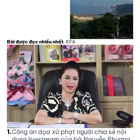
Bài được đọc nhiều nhất
RFA
1
.
Công an dọa xử phạt người chia sẻ nội
dung livestream của bà Nguyễn Phương