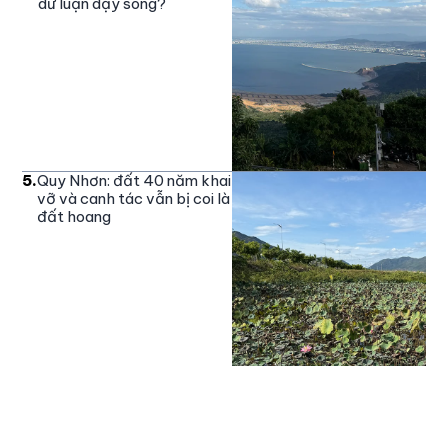
dư luận dậy sóng?
5
.
Quy Nhơn: đất 40 năm khai
vỡ và canh tác vẫn bị coi là
đất hoang