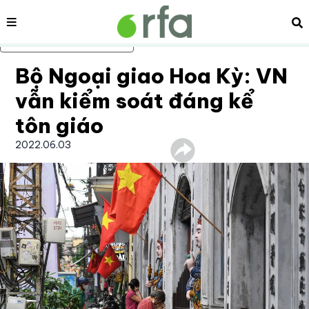
Nội dung
Tì
Bỏ qua nội dung chính
Bộ Ngoại giao Hoa Kỳ: VN
vẫn kiểm soát đáng kể
tôn giáo
2022.06.03