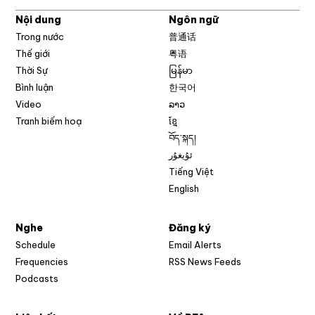
Nội dung
Ngôn ngữ
Trong nước
普通话
Thế giới
粤语
Thời Sự
မြန်မာ
Bình luận
한국어
Video
ລາວ
Tranh biếm hoạ
ខ្មែ
བོད་སྐད།
ئۇيغۇر
Tiếng Việt
English
Nghe
Đăng ký
Schedule
Email Alerts
Opens in new w
Frequencies
RSS News Feeds
Podcasts