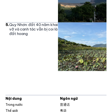
5
.
Quy Nhơn: đất 40 năm khai
vỡ và canh tác vẫn bị coi là
đất hoang
Nội dung
Ngôn ngữ
Trong nước
普通话
Thế giới
粤语