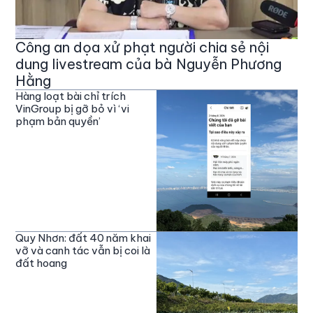
Công an dọa xử phạt người chia sẻ nội
dung livestream của bà Nguyễn Phương
Hằng
Hàng loạt bài chỉ trích
VinGroup bị gỡ bỏ vì ‘vi
phạm bản quyền’
Quy Nhơn: đất 40 năm khai
vỡ và canh tác vẫn bị coi là
đất hoang