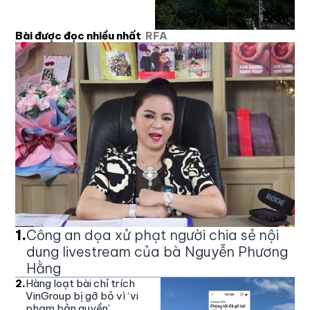
Bài được đọc nhiều nhất
RFA
1
.
Công an dọa xử phạt người chia sẻ nội
dung livestream của bà Nguyễn Phương
Hằng
2
.
Hàng loạt bài chỉ trích
VinGroup bị gỡ bỏ vì ‘vi
phạm bản quyền’