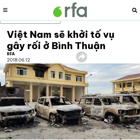
Nội dung
Tì
Bỏ qua nội dung chính
Việt Nam sẽ khởi tố vụ
gây rối ở Bình Thuận
RFA
2018.06.12