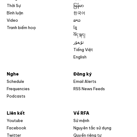
Thời Sự
မြန်မာ
Bình luận
한국어
Video
ລາວ
Tranh biếm hoạ
ខ្មែ
བོད་སྐད།
ئۇيغۇر
Tiếng Việt
English
Nghe
Đăng ký
Schedule
Email Alerts
Opens in new w
Frequencies
RSS News Feeds
Podcasts
Liên kết
Về RFA
Opens in new window
Youtube
Sứ mệnh
Opens in new window
Facebook
Nguyên tắc sử dụng
Opens in new window
Twitter
Quyền riêng tư