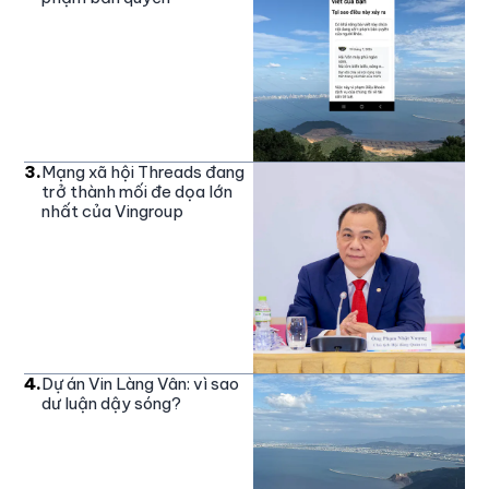
3
.
Mạng xã hội Threads đang
trở thành mối đe dọa lớn
nhất của Vingroup
4
.
Dự án Vin Làng Vân: vì sao
dư luận dậy sóng?