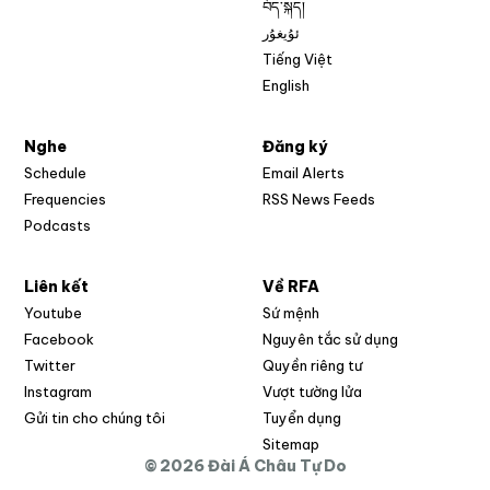
བོད་སྐད།
ئۇيغۇر
Tiếng Việt
English
Nghe
Đăng ký
Schedule
Email Alerts
Opens in new w
Frequencies
RSS News Feeds
Podcasts
Liên kết
Về RFA
Opens in new window
Youtube
Sứ mệnh
Opens in new window
Facebook
Nguyên tắc sử dụng
Opens in new window
Twitter
Quyền riêng tư
Opens in new window
Instagram
Vượt tường lửa
Opens in new window
Gửi tin cho chúng tôi
Tuyển dụng
Opens in new window
Sitemap
© 2026 Đài Á Châu Tự Do