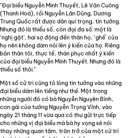
"Đại biểu Nguyễn Minh Thuyết, Lê Văn Cuông
(Thanh Hoá), rồi Nguyễn Lân Dũng, Dương
Trung Quốc rất được dân quí trọng, tin tưởng.
Nhưng đó là thiểu số, còn đại đa số: một là
‘nghị gật’, hai sợ động đến thân họ, ‘ghế’ của
họ nên không dám nói lên ý kiến của họ. Riêng
bản thân tôi, thực tế, thán phục nhất ý kiến
của đại biểu Nguyễn Minh Thuyết. Nhưng đó là
thiểu số thôi."
Một số cử tri cũng tỏ lòng tin tưởng vào những
đại biểu dám lên tiếng như thế. Một trong
những người đó có bà Nguyễn Nguyên Bình,
con gái của tướng Nguyễn Trọng Vĩnh, vào
ngày 21 tháng 11 vừa qua có thư gửi trực tiếp
cho những vị đại biểu mà bà hy vọng sẽ nói
thay những quan tâm, trăn trở của một cử tri