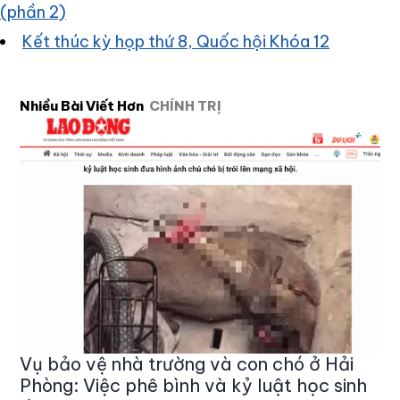
(phần 2)
Kết thúc kỳ họp thứ 8, Quốc hội Khóa 12
Nhiều Bài Viết Hơn
CHÍNH TRỊ
Vụ bảo vệ nhà trường và con chó ở Hải
Phòng: Việc phê bình và kỷ luật học sinh