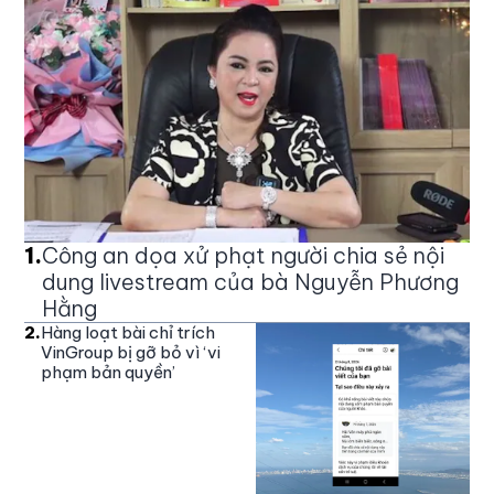
1
.
Công an dọa xử phạt người chia sẻ nội
dung livestream của bà Nguyễn Phương
Hằng
2
.
Hàng loạt bài chỉ trích
VinGroup bị gỡ bỏ vì ‘vi
phạm bản quyền’