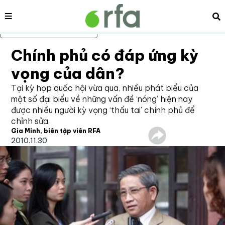
Nội dung
Tì
Bỏ qua nội dung chính
Chính phủ có đáp ứng kỳ
vọng của dân?
Tại kỳ họp quốc hội vừa qua, nhiều phát biểu của
một số đại biểu về những vấn đề ‘nóng’ hiện nay
được nhiều người kỳ vọng ‘thấu tai’ chính phủ để
chỉnh sửa.
Gia Minh, biên tập viên RFA
2010.11.30