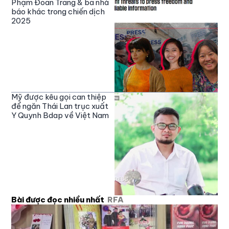
Phạm Đoan Trang & ba nhà
báo khác trong chiến dịch
2025
Mỹ được kêu gọi can thiệp
để ngăn Thái Lan trục xuất
Y Quynh Bdap về Việt Nam
Bài được đọc nhiều nhất
RFA