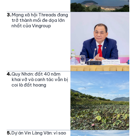
3
.
Mạng xã hội Threads đang
trở thành mối đe dọa lớn
nhất của Vingroup
4
.
Quy Nhơn: đất 40 năm
khai vỡ và canh tác vẫn bị
coi là đất hoang
5
.
Dự án Vin Làng Vân: vì sao