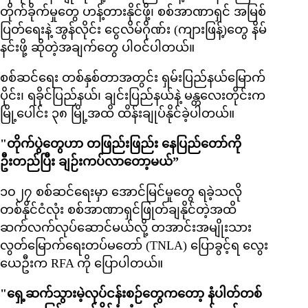
တိုက်ခိုက်မှုတွေ ဟန့်တားနိုင်ဖို့၊ စစ်အာဏာရှင် အမြစ်
ပြတ်ရေးနဲ့ အွန်လိုင်း ငွေလိမ်ဂိုဏ်း (ကျားဖြန့်)တွေ နိမ်
နင်းဖို့ ဆိုတဲ့အချက်တွေ ပါဝင်ပါတယ်။
စစ်ဆင်ရေး တစ်နှစ်တာအတွင်း ရှမ်းပြည်နယ်မြောက်
ပိုင်း၊ ရခိုင်ပြည်နယ်၊ ချင်းပြည်နယ်နဲ့ မန္တလေးတိုင်းက
မြို့ပေါင်း ၃၈ မြို့အထိ ထိန်းချုပ်နိုင်ခဲ့ပါတယ်။
"တိုက်ပွဲတွေဟာ တဖြည်းဖြည်း နေပြည်တော်ကို
ဦးတည်ပြီး ချဉ်းကပ်လာတော့မယ်”
၁၀၂၇ စစ်ဆင်ရေးမှာ အောင်မြင်မှုတွေ ရခဲ့သလို
တစ်နိုင်ငံလုံး စစ်အာဏာရှင်ဖြုတ်ချနိုင်တဲ့အထိ
ဆက်လက်လုပ်ဆောင်မယ်လို့ တအာင်းအမျိုးသား
လွတ်မြောက်ရေးတပ်မတော် (TNLA) ပြောခွင့်ရ လွေး
ယေဦးက RFA ကို ပြောပါတယ်။
"ရှေ့ဆက်သွားမဲ့လုပ်ငန်းစဉ်တွေကတော့ နံပါတ်တစ်