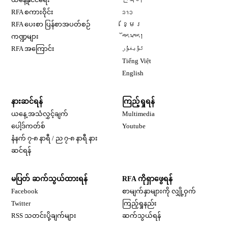
Opens in new window
RFA စကားဝိုင်း
ລາວ
Opens in new window
RFA ပေးစာ ပြန်စာအပတ်စဉ်
ខ្មែរ
Opens in new window
ကဏ္ဍများ
བོད་སྐད།
Opens in new window
RFA အကြောင်း
ئۇيغۇر
Opens in new window
Tiếng Việt
Opens in new window
English
နားဆင်ရန်
ကြည့်ရှုရန်
ယနေ့ အသံလွှင့်ချက်
Multimedia
Opens in new window
ပေါ့ဒ်ကတ်စ်
Youtube
နံနက် ၇-၈ နာရီ / ည ၇-၈ နာရီ နား
Opens in new window
ဆင်ရန်
မပြတ် ဆက်သွယ်ထားရန်
RFA ကိုရှာဖွေရန်
Opens in new window
Facebook
စာမျက်နှာများကို လျှို့ဝှက်
Opens in new window
Twitter
ကြည့်ရှုနည်း
RSS သတင်းပို့ချက်များ
ဆက်သွယ်ရန်