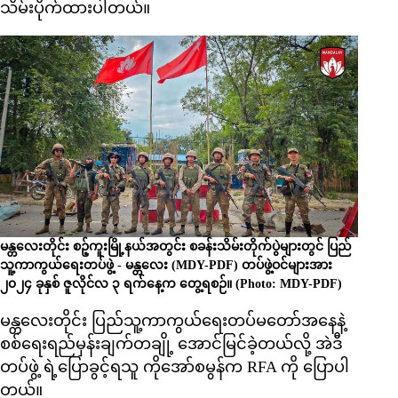
သိမ်းပိုက်ထားပါတယ်။
မန္တလေးတိုင်း စဉ့်ကူးမြို့နယ်အတွင်း စခန်းသိမ်းတိုက်ပွဲများတွင် ပြည်
သူ့ကာကွယ်ရေးတပ်ဖွဲ့ - မန္တလေး (MDY-PDF) တပ်ဖွဲ့ဝင်များအား
၂၀၂၄ ခုနှစ် ဇူလိုင်လ ၃ ရက်နေ့က တွေ့ရစဉ်။ (Photo: MDY-PDF)
မန္တလေးတိုင်း ပြည်သူ့ကာကွယ်ရေးတပ်မတော်အနေနဲ့
စစ်ရေးရည်မှန်းချက်တချို့ အောင်မြင်ခဲ့တယ်လို့ အဲဒီ
တပ်ဖွဲ့ ရဲ့ပြောခွင့်ရသူ ကိုအော်စမွန်က RFA ကို ပြောပါ
တယ်။