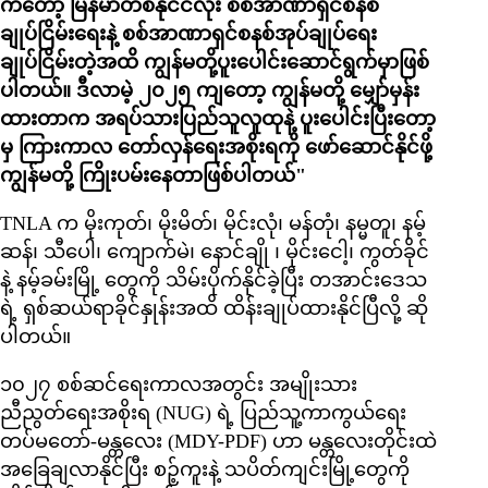
ကတော့ မြန်မာတစ်နိုင်ငံလုံး စစ်အာဏာရှင်စနစ်
ချုပ်ငြိမ်းရေးနဲ့ စစ်အာဏာရှင်စနစ်အုပ်ချုပ်ရေး
ချုပ်ငြိမ်းတဲ့အထိ ကျွန်မတို့ပူးပေါင်းဆောင်ရွက်မှာဖြစ်
ပါတယ်။ ဒီလာမဲ့ ၂၀၂၅ ကျတော့ ကျွန်မတို့ မျှော်မှန်း
ထားတာက အရပ်သားပြည်သူလူထုနဲ့ ပူးပေါင်းပြီးတော့
မှ ကြားကာလ တော်လှန်ရေးအစိုးရကို ဖော်ဆောင်နိုင်ဖို့
ကျွန်မတို့ ကြိုးပမ်းနေတာဖြစ်ပါတယ်"
TNLA က မိုးကုတ်၊ မိုးမိတ်၊ မိုင်းလုံ၊ မန်တုံ၊ နမ္မတူ၊ နမ့်
ဆန်၊ သီပေါ၊ ကျောက်မဲ၊ နောင်ချို ၊ မိုင်းငေါ့၊ ကွတ်ခိုင်
နဲ့ နမ့်ခမ်းမြို့ တွေကို သိမ်းပိုက်နိုင်ခဲ့ပြီး တအာင်းဒေသ
ရဲ့ ရှစ်ဆယ်ရာခိုင်နှုန်းအထိ ထိန်းချုပ်ထားနိုင်ပြီလို့ ဆို
ပါတယ်။
၁၀၂၇ စစ်ဆင်ရေးကာလအတွင်း အမျိုးသား
ညီညွတ်ရေးအစိုးရ (NUG) ရဲ့ ပြည်သူ့ကာကွယ်ရေး
တပ်မတော်-မန္တလေး (MDY-PDF) ဟာ မန္တလေးတိုင်းထဲ
အခြေချလာနိုင်ပြီး စဉ့်ကူးနဲ့ သပိတ်ကျင်းမြို့တွေကို