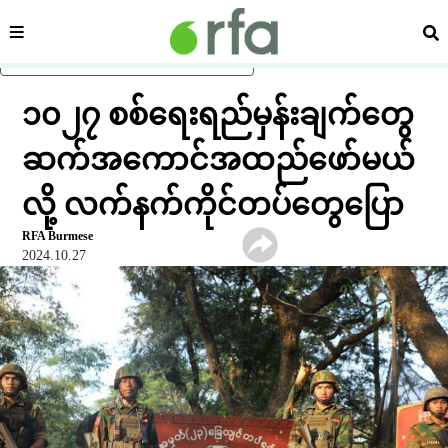
ကဏ္ဍ
ရှာ
ပင်မအကြောင်းအရာသို့ ကျော်ရန်
၁၀၂၇ စစ်ရေးရည်မှန်းချက်တွေ
ဆက်အကောင်အထည်ဖော်မယ်
လို့ လက်နက်ကိုင်တပ်တွေပြော
RFA Burmese
2024.10.27