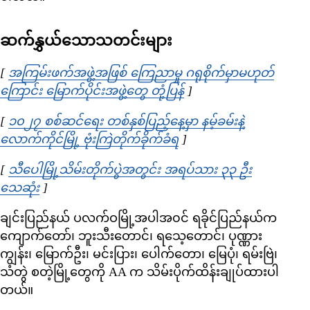
ဆက်နွှယ်သောသတင်းများ
[
အကြမ်းဖက်အဖွဲ့အဖြစ် ကြေညာမှု ဂရုစိုက်မှာမဟုတ်
ကြောင်း မြောက်ပိုင်းအဖွဲ့တွေ တုံ့ပြန်
Opens in new window
]
[
၁၀၂၇ စစ်ဆင်ရေး တစ်နှစ်ပြည့်နေ့မှာ နမ့်ခမ်းနဲ့
လောက်ကိုင်မြို့ ဗုံးကြဲတိုက်ခိုက်ခံရ
Opens in new window
]
[
သီပေါမြို့သိမ်းတိုက်ပွဲအတွင်း အရပ်သား ၃၃ ဦး
သေဆုံး
Opens in new window
]
ချင်းပြည်နယ် ပလက်ဝမြို့အပါအ၀င် ရခိုင်ပြည်နယ်က
ကျောက်တော်၊ ဘူးသီးတောင်၊ ရသေ့တောင်၊ ပုဏ္ဏား
ကျွန်း၊ မြောက်ဦး၊ မင်းပြား၊ ပေါက်တော၊ မြေပုံ၊ ရမ်းဗြဲ၊
သံတွဲ စတဲ့မြို့တွေကို AA က သိမ်းပိုက်ထိန်းချုပ်ထားပါ
တယ်။