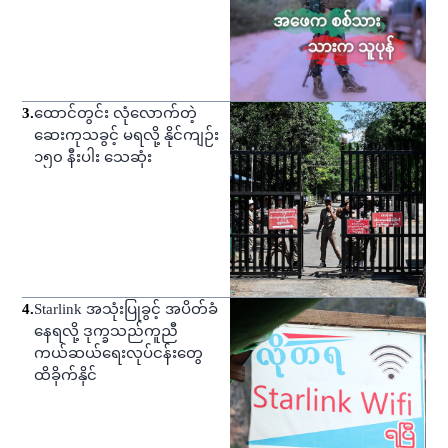
3
.
ထောင်တွင်း လုံလောက်တဲ့
ဆေးကုသခွင့် မရလို့ နိုင်ကျဉ်း
၁၅၀ နီးပါး သေဆုံး
4
.
Starlink အသုံးပြုခွင့် အပိတ်ခံ
နေရလို့ ဒုက္ခသည်ကူညီ
ကယ်ဆယ်ရေးလုပ်ငန်းတွေ
ထိခိုက်နိုင်