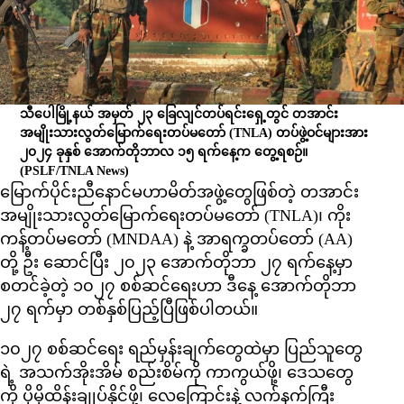
သီပေါမြို့နယ် အမှတ် ၂၃ ခြေလျင်တပ်ရင်းရှေ့တွင် တအာင်း
အမျိုးသားလွတ်မြောက်ရေးတပ်မတော် (TNLA) တပ်ဖွဲ့ဝင်များအား
၂၀၂၄ ခုနှစ် အောက်တိုဘာလ ၁၅ ရက်နေ့က တွေ့ရစဉ်။
(PSLF/TNLA News)
မြောက်ပိုင်းညီနောင်မဟာမိတ်အဖွဲ့တွေဖြစ်တဲ့ တအာင်း
အမျိုးသားလွတ်မြောက်ရေးတပ်မတော် (TNLA)၊ ကိုး
ကန့်တပ်မတော် (MNDAA) နဲ့ အာရက္ခတပ်တော် (AA)
တို့ ဦး ဆောင်ပြီး ၂၀၂၃ အောက်တိုဘာ ၂၇ ရက်နေ့မှာ
စတင်ခဲ့တဲ့ ၁၀၂၇ စစ်ဆင်ရေးဟာ ဒီနေ့ အောက်တိုဘာ
၂၇ ရက်မှာ တစ်နှစ်ပြည့်ပြီဖြစ်ပါတယ်။
၁၀၂၇ စစ်ဆင်ရေး ရည်မှန်းချက်တွေထဲမှာ ပြည်သူတွေ
ရဲ့ အသက်အိုးအိမ် စည်းစိမ်ကို ကာကွယ်ဖို့၊ ဒေသတွေ
ကို ပိုမိုထိန်းချုပ်နိုင်ဖို့၊ လေကြောင်းနဲ့ လက်နက်ကြီး