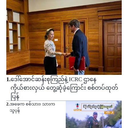
1
.
ဒေါ်အောင်ဆန်းစုကြည်နဲ့ ICRC ဌာနေ
ကိုယ်စားလှယ် တွေ့ဆုံခဲ့ကြောင်း စစ်တပ်ထုတ်
ပြန်
2
.
အဖေက စစ်သား၊ သားက
သူပုန်