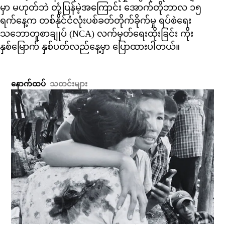
မှာ မဟုတ်ဘဲ တုံ့ပြန်မဲ့အကြောင်း အောက်တိုဘာလ ၁၅
ရက်နေ့က တစ်နိုင်ငံလုံးပစ်ခတ်တိုက်ခိုက်မှု ရပ်စဲရေး
သဘောတူစာချုပ် (NCA) လက်မှတ်ရေးထိုးခြင်း ကိုး
နှစ်မြောက် နှစ်ပတ်လည်နေ့မှာ ပြောထားပါတယ်။
နောက်ထပ်
သတင်းများ