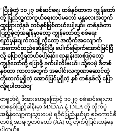
"ပြီးခဲ့တဲ့ ၁၀၂၇ စစ်ဆင်ရေး တစ်နှစ်တာက ကျွန်တော်
တို့ ပြည်သူ့ကာကွယ်ရေးတပ်မတော် မန္တလေးအတွက်
ထူးခြားတဲ့နှစ် တစ်နှစ်ဖြစ်တယ်ပေါ့နော်။ တစ်နှစ်တာ
ပြည့်ခဲ့တဲ့အချိန်မှာတော့ ကျွန်တော်တို့ စစ်ရေး
ရည်မှန်းချက်တချို့ကိုတော့ အထိုက်အလျောက်
အကောင်ထည်ဖော်နိုင်ပြီ၊ ပေါက်မြောက်အောင်မြင်ပြီ
လို့ ပြောလို့ရတယ်ပေါ့နော်။ ရာနှုန်းအားဖြင့်တော့
ကျွန်တော်တို့ ပြောဖို့ ခက်ပါလိမ်မယ်။ သို့ပေမဲ့ ဒီတစ်
နှစ်တာ ကာလအတွက် အပေါင်းလက္ခဏာဆောင်တဲ့
တိုးတက်မှုရှိတဲ့ အောင်မြင်မူရှိတဲ့ နှစ် တစ်နှစ်လို့ ပြော
လို့ရပါတယ်ဗျ"
တရုတ်ရဲ့ ဖိအားပေးမှုကြောင့် ၁၀၂၇ စစ်ဆင်ရေးဟာ
တစ်နှစ်ပြည့်ခါနီးမှာ MNDAA နဲ့ TNLA တို့ တိုက်ပွဲ
အရှိန်လျော့ကျသွားပေမဲ့ ရခိုင်ပြည်နယ်မှာ စစ်ကောင်စီ
တပ်နဲ့ အာရက္ခတပ်တော် (AA) တို့ တိုက်ပွဲပြင်းထန်နေ
ပါတယ်။