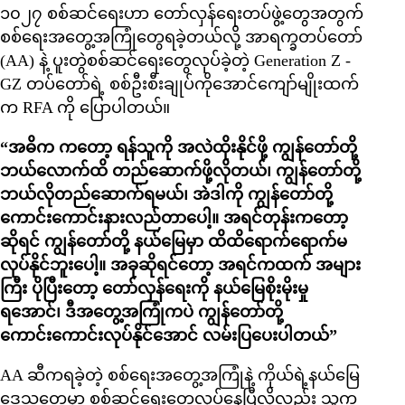
၁၀၂၇ စစ်ဆင်ရေးဟာ တော်လှန်ရေးတပ်ဖွဲ့တွေအတွက်
စစ်ရေးအတွေ့အကြုံတွေရခဲ့တယ်လို့ အာရက္ခတပ်တော်
(AA) နဲ့ ပူးတွဲစစ်ဆင်ရေးတွေလုပ်ခဲ့တဲ့ Generation Z -
GZ တပ်တော်ရဲ့ စစ်ဦးစီးချုပ်ကိုအောင်ကျော်မျိုးထက်
က RFA ကို ပြောပါတယ်။
“အဓိက ကတော့ ရန်သူကို အလဲထိုးနိုင်ဖို့ ကျွန်တော်တို့
ဘယ်လောက်ထိ တည်ဆောက်ဖို့လိုတယ်၊ ကျွန်တော်တို့
ဘယ်လိုတည်ဆောက်ရမယ်၊ အဲဒါကို ကျွန်တော်တို့
ကောင်းကောင်းနားလည်တာပေါ့။ အရင်တုန်းကတော့
ဆိုရင် ကျွန်တော်တို့ နယ်မြေမှာ ထိထိရောက်ရောက်မ
လုပ်နိုင်ဘူးပေါ့။ အခုဆိုရင်တော့ အရင်ကထက် အများ
ကြီး ပိုပြီးတော့ တော်လှန်ရေးကို နယ်မြေစိုးမိုးမှု
ရအောင်၊ ဒီအတွေ့အကြုံကပဲ ကျွန်တော်တို့
ကောင်းကောင်းလုပ်နိုင်အောင် လမ်းပြပေးပါတယ်”
AA ဆီကရခဲ့တဲ့ စစ်ရေးအတွေ့အကြုံနဲ့ ကိုယ်ရဲ့နယ်မြေ
ဒေသတွေမှာ စစ်ဆင်ရေးတွေလုပ်နေပြီလို့လည်း သူက