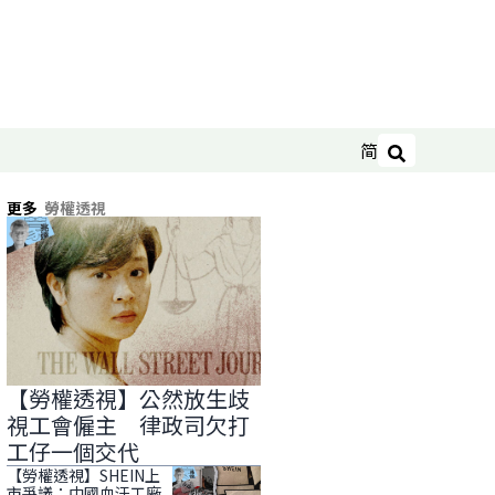
简
搜尋
更多
勞權透視
【勞權透視】公然放生歧
視工會僱主 律政司欠打
工仔一個交代
【勞權透視】SHEIN上
市爭議：中國血汗工廠