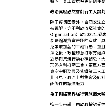
薪族，其工資增幅更是落後整
政治高壓必然會削弱工人談判
除了疫情因素外，自國安法立
被瓦解，亦不利於收窄社會的貧富差
Organisation）於20
制是縮減貧富差距的有效工具
乏爭取加薪的工潮行動，並且
法之後，政權肆意打擊有組織
對參與集體行動心存顧忌，大
形勢有利打壓工會，更單方面
泰空中服務員及紮鐵業工人工
此可見，政治上對集會及結社
酬條件的議價能力。
為了攏絡商界強行實施擴大輸
進一步來說，由於政權認受性