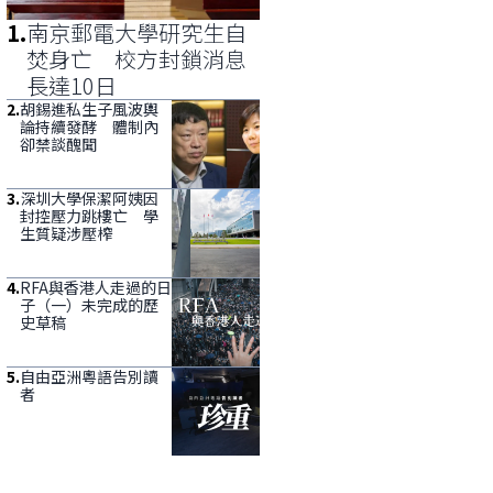
1
.
南京郵電大學研究生自
焚身亡 校方封鎖消息
長達10日
2
.
胡錫進私生子風波輿
論持續發酵 體制內
卻禁談醜聞
3
.
深圳大學保潔阿姨因
封控壓力跳樓亡 學
生質疑涉壓榨
4
.
RFA與香港人走過的日
子（一）未完成的歷
史草稿
5
.
自由亞洲粵語告別讀
者