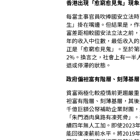
香港出現「愈窮愈見鬼」現象
每當主事官員吹捧國安立法時
生」掛在嘴邊。但結果是，作
富差距相較國安法立法之前，
年的收入中位數，最低收入的
正是「愈窮愈見鬼」。至於第
2%。換言之，社會上有一半
退或停滯的狀態。
政府偏袒富有階層、刻薄基層
貧富兩極化較疫情前更趨嚴重
袒富有階層、刻薄基層，其後
千億巨額公帑補助企業財團，
「朱門酒肉臭路有凍死骨」。
續四年無人工加。即使2023
能回復凍薪前水平。將2019