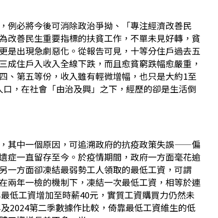
，例必將今後可消除政治爭拗、「專注經濟改善民
為改善民生重要指標的扶貧工作，不單未見好轉，貧
更是出現急劇惡化。從報告可見，十等分住戶過去五
三成住戶入收入全線下跌，而且愈貧窮跌幅愈嚴重，
四、第五等份，收入雖有輕微增幅，也只是大約1至
人口，在社會「由治及興」之下，經歷的卻是生活倒
，其中一個原因，可追溯政府的抗疫政策失誤——偏
遺症一直留存至今。於疫情期間，政府一方面毫花逾
另一方面卻凍結最弱勢工人領取的最低工資，可謂
在兩年一檢的機制下，凍結一次最低工資，相等於連
年最低工資增加至時薪40元，實質工資購買力仍然未
年及2024第二季數據作比較，倚靠最低工資維生的低