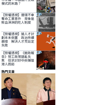
模式的末路？
【勞權透視】連環不幸
奪命工業意外 背後是
鮮血淋淋的吃人制度
【勞權透視】搶人才計
劃本末倒置 政治持續
崩壞 解決人才荒註定
失敗
【勞權透視】《施政報
告》勞工政策錯亂失
焦 但求討好中央懶理
港人困局
熱門文章