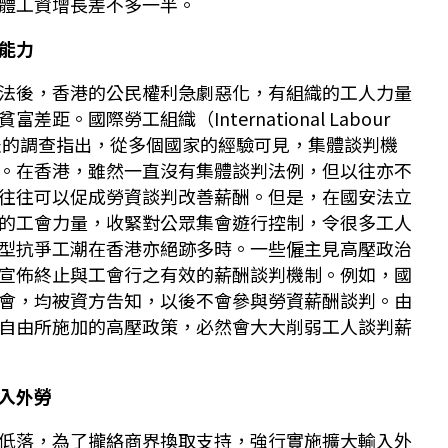
體工資增長差不多一半。
能力
法後，香港的公民權利急劇惡化，有組織的工人力量
距。國際勞工組織（International Labour
22年發表的調查指出，從多個國家的經驗可見，集體談判機
。在香港，雖然一直沒有集體談判法例，但以往亦不
往往可以促成勞資談判改善薪酬。但是，在國安法立
的工會力量，收緊對公眾集會遊行控制，令很多工人
型抗爭工潮在香港亦絕跡多時。一些僱主見高壓政治
宣佈終止與工會行之有效的薪酬談判機制。例如，國
會，均被資方告知，以後不會參與勞資薪酬談判。由
自由所施加的高壓政策，必然會大大削弱工人談判薪
入外勞
低落，為了攏絡商界換取支持，強行實施擴大輸入外