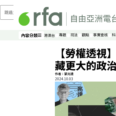
跳過主要內容
內容分類
專題
司法
觀點
事實查核
科
港澳台
內容分類
【勞權透視
藏更大的政
作者：蒙兆達
2024.10.03