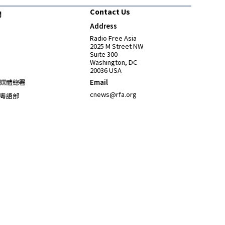
Contact Us
們
Address
Opens in new window
Radio Free Asia
2025 M Street NW
Suite 300
Washington, DC
20036 USA
Opens in new window
媒體總署
Email
Opens in new window
cnews@rfa.org
粵語部
Opens in new window