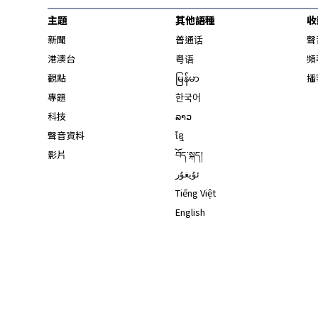
主題
其他語種
收
新聞
普通话
聲
港澳台
粤语
頻
觀點
မြန်မာ
播
專題
한국어
科技
ລາວ
聲音資料
ខ្មែ
影片
བོད་སྐད།
ئۇيغۇر
Tiếng Việt
English