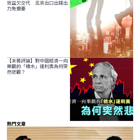
效益欠交代 北京出口出錢出
力免擔憂
【未普評論】對中國經濟一向
樂觀的「橋水」達利奧為何突
然悲觀？
熱門文章