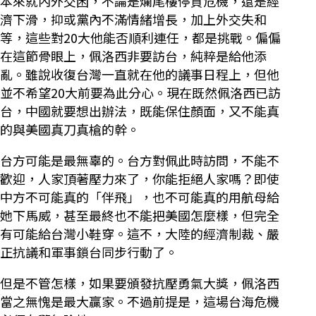
本來就內外交困，不論是爛尾樓停貸危機，還是經
濟下滑，抑或黨內不滿情緒增長，加上外交失和
等，這些對20大他能否順利連任，都是挑戰。偏偏
在這節骨眼上，佩洛西非要訪台，純粹是給他添
亂。雖說收復台灣一直就在他的議事日程上，但他
並不希望20大前要為此分心。現在既然佩洛西已訪
台，中國就要想出辦法，既能保住顏面，又不能真
的與美國真刀真槍的幹。
台方可能是最無辜的。台方對佩此時訪問，不能不
歡迎，人家頂著壓力來了，你能拒絕人家嗎？即使
中方不可能真的「伴飛」，也不可能真的用航母給
她下馬威，甚至最終也不能把美國怎麼樣，但完全
有可能給台灣小鞋穿。這不，大陸的經濟制裁、嚴
正抗議和軍事鎖台同步行動了。
但是不管怎樣，如果要頒發抗壓勇氣大獎，佩洛西
當之無愧是最大贏家。不過前提是，這場台海危機