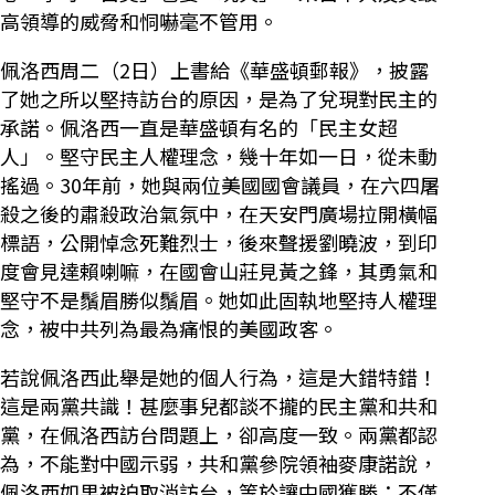
高領導的威脅和恫嚇毫不管用。
佩洛西周二（2日）上書給《華盛頓郵報》，披露
了她之所以堅持訪台的原因，是為了兌現對民主的
承諾。佩洛西一直是華盛頓有名的「民主女超
人」。堅守民主人權理念，幾十年如一日，從未動
搖過。30年前，她與兩位美國國會議員，在六四屠
殺之後的肅殺政治氣氛中，在天安門廣場拉開橫幅
標語，公開悼念死難烈士，後來聲援劉曉波，到印
度會見達賴喇嘛，在國會山莊見黃之鋒，其勇氣和
堅守不是鬚眉勝似鬚眉。她如此固執地堅持人權理
念，被中共列為最為痛恨的美國政客。
若說佩洛西此舉是她的個人行為，這是大錯特錯！
這是兩黨共識！甚麼事兒都談不攏的民主黨和共和
黨，在佩洛西訪台問題上，卻高度一致。兩黨都認
為，不能對中國示弱，共和黨參院領袖麥康諾說，
佩洛西如果被迫取消訪台，等於讓中國獲勝；不僅