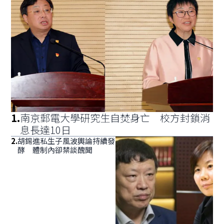
1
.
南京郵電大學研究生自焚身亡 校方封鎖消
息長達10日
2
.
胡錫進私生子風波輿論持續發
酵 體制內卻禁談醜聞