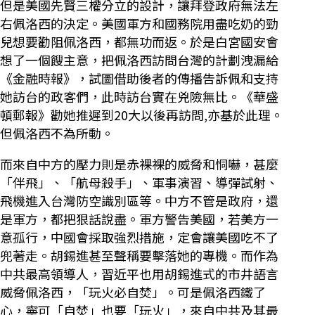
但是美國先賢三權分立的設計，讓拜登政府無法左
右佩洛西的決定。美國軍方和國務院用盡吃奶的勁
兒想要勸阻佩洛西，都無功而返。於是白宮國安會
想了一個餿主意，把佩洛西訪問台灣的計劃洩漏給
《金融時報》，試圖借助後者的傳播告訴佩和支持
她訪台的政客們，此時訪台實在兇險無比。《華盛
頓郵報》勸她推遲到20大以後再訪問,亦基於此理。
但佩洛西不為所動。
而來自中方的壓力則是赤裸裸的威脅和恫嚇，甚麼
「伴飛」、「航母殺手」、軍事演習、導彈試射、
飛機進入台灣防空識別區等。中方不管是政府，還
是軍方，都把狠話說盡。軍方警告美國，若美方一
意孤行，中國會採取強烈措施，定會讓美國吃不了
兜著走。胡錫進甚至聲稱要擊落她的專機。而作為
中共最高領導人，習近平也用胡錫進式的市井語言
威脅佩洛西，「玩火必自焚」。可是佩洛西鐵了
心，寧可「自焚」也要「玩火」，來自中共及其最