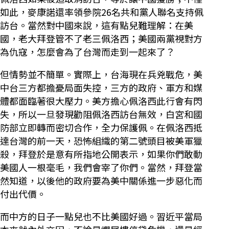
如此，麥康諾還率領參院26名共和黨人聯名支持佩
訪台。當然對中國來說，這有點兒難理解：在美
國，老大拜登管不了老三佩洛西；美國兩黨視對方
為仇寇，怎麼會為了台灣而走到一起來了？
但情勢並不簡單。實際上，台海現在兵兇戰危，美
中台三方都擔憂局面失控，三方的政府、軍方和媒
體都面臨著很大壓力。美方擔心佩洛西此行會有閃
失，所以一旦發現勸阻佩洛西訪台無效，白宮和國
防部立即轉而密切合作，全力保護佩。在佩洛西抵
達台灣的前一天，恐怖組織的第二號頭目被美軍獵
殺，拜登於是意有所指地公開表示，如果你們敢動
美國人一根毫毛，我們會宰了你們。當然，拜登當
然知道，以後他的政府要為美中關係進一步惡化而
付出代價。
而中方的日子一點兒也不比美國好過。習近平當局