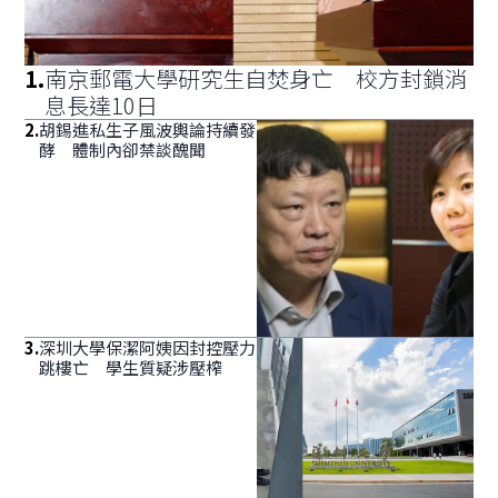
1
.
南京郵電大學研究生自焚身亡 校方封鎖消
息長達10日
2
.
胡錫進私生子風波輿論持續發
酵 體制內卻禁談醜聞
3
.
深圳大學保潔阿姨因封控壓力
跳樓亡 學生質疑涉壓榨