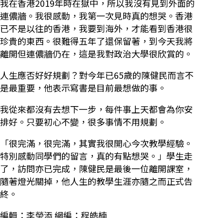
我在香港2019年時在獄中，所以我沒有見到外面的
連儂牆。我很感動，我第一次見時真的想哭。香港
已不是以往的香港，我要到海外，才能看到香港很
珍貴的東西。很難得五年了還保留著，到今天我將
離開但連儂牆仍在，這是我對政治大學很欣賞的。
人生應否好好規劃？對今年已65歲的陳健民而言不
是最重要，他表示寫書是目前最想做的事。
我從來都沒有去想下一步，每件事上天都會為你安
排好。只要初心不變，很多事情不用規劃。
「很完滿，很完滿，其實我很開心今次教學經驗。
特別感動同學們的留言，真的有點想哭。」學生走
了，訪問亦已完成，陳健民是最後一位離開課室，
隨著燈光關掉，他人生的教學生涯亦隨之而正式告
終。
編輯：李榮添 網編：程皓楠