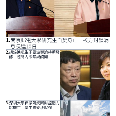
1
.
南京郵電大學研究生自焚身亡 校方封鎖消
息長達10日
2
.
胡錫進私生子風波輿論持續發
酵 體制內卻禁談醜聞
3
.
深圳大學保潔阿姨因封控壓力
跳樓亡 學生質疑涉壓榨