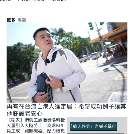
更多
專題
再有在台流亡港人獲定居：希望成功例子讓其
他庇護者安心
【獨家】港勞工處職員爆料批
大量引入大陸勞工 為求KPI
員工成「跑數機器」壓力爆煲