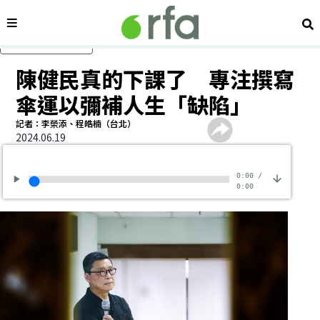
內容分類
搜
跳過主要內容
陳健民真的下課了 專注撰寫
傘運以彌補人生「缺陷」
記者：李榮添、程皓楠（台北）
2024.06.19
0:00
/
0:00