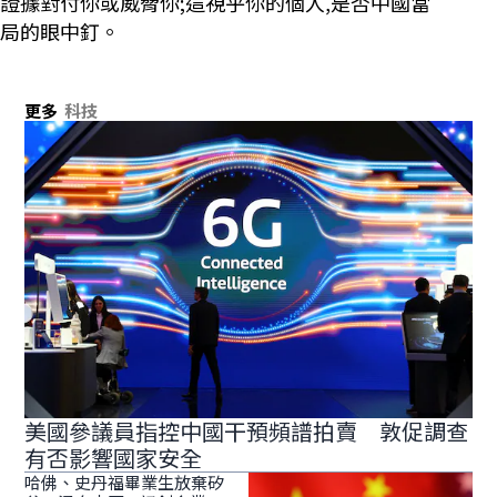
證據對付你或威脅你;這視乎你的個人,是否中國當
局的眼中釘。
更多
科技
美國參議員指控中國干預頻譜拍賣 敦促調查
有否影響國家安全
哈佛、史丹福畢業生放棄矽