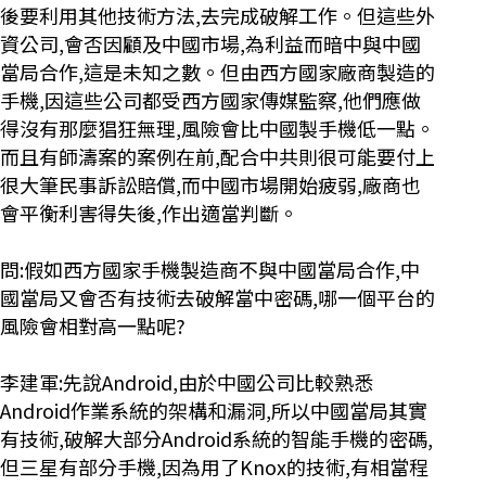
後要利用其他技術方法,去完成破解工作。但這些外
資公司,會否因顧及中國市場,為利益而暗中與中國
當局合作,這是未知之數。但由西方國家廠商製造的
手機,因這些公司都受西方國家傳媒監察,他們應做
得沒有那麼猖狂無理,風險會比中國製手機低一點。
而且有師濤案的案例在前,配合中共則很可能要付上
很大筆民事訴訟賠償,而中國市場開始疲弱,廠商也
會平衡利害得失後,作出適當判斷。
問:假如西方國家手機製造商不與中國當局合作,中
國當局又會否有技術去破解當中密碼,哪一個平台的
風險會相對高一點呢?
李建軍:先說Android,由於中國公司比較熟悉
Android作業系統的架構和漏洞,所以中國當局其實
有技術,破解大部分Android系統的智能手機的密碼,
但三星有部分手機,因為用了Knox的技術,有相當程