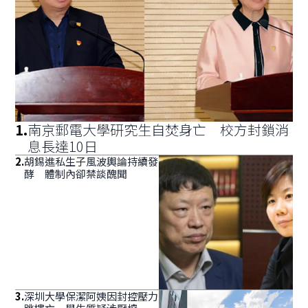
1
.
南京郵電大學研究生自焚身亡 校方封鎖消
息長達10日
2
.
胡錫進私生子風波輿論持續發
酵 體制內卻禁談醜聞
3
.
深圳大學保潔阿姨因封控壓力