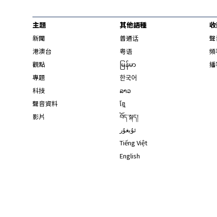
主題
其他語種
收
新聞
普通话
聲
港澳台
粤语
頻
觀點
မြန်မာ
播
專題
한국어
科技
ລາວ
聲音資料
ខ្មែ
影片
བོད་སྐད།
ئۇيغۇر
Tiếng Việt
English