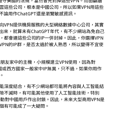
能夠遵守美國的法規，當然會先封掉這些VPN。而由翻牆
雲這些公司，根本是中國公司，所以如果VPN用這些
不論用作ChatGPT還是瀏覽敏感資訊。
向VPN提供機房服務的大型網絡數據中心公司，其實
出來，就算未有ChatGPT年代，有不少網站為免自己
，都會連這些公司的IP一併封掉。因此，你選擇VPN
VPN的IP群，是否太過於被人熟悉，所以變得不宜使
利用朋友家中的主機，小規模建立VPN使用，因為對
與美國或西方國家一般家中IP無異，只不過，如果你用作
。
能深度結合，有不少網站都可能將內容與人工智能結
險不減時，有可能其他使用了人工智能技術，特別
要主動對中國用戶作出封鎖。因此，未來大型商用VPN是
個有可能成了一大疑問。