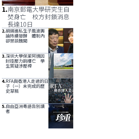
1
.
南京郵電大學研究生自
焚身亡 校方封鎖消息
長達10日
2
.
胡錫進私生子風波輿
論持續發酵 體制內
卻禁談醜聞
3
.
深圳大學保潔阿姨因
封控壓力跳樓亡 學
生質疑涉壓榨
4
.
RFA與香港人走過的日
子（一）未完成的歷
史草稿
5
.
自由亞洲粵語告別讀
者