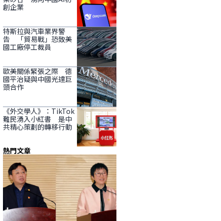
創企業
特斯拉與汽車業界警
告 「貿易戰」恐致美
國工廠停工裁員
歐美關係緊張之際 德
國平治疑與中國光達巨
頭合作
《外交學人》：TikTok
難民湧入小紅書 是中
共精心策劃的轉移行動
熱門文章