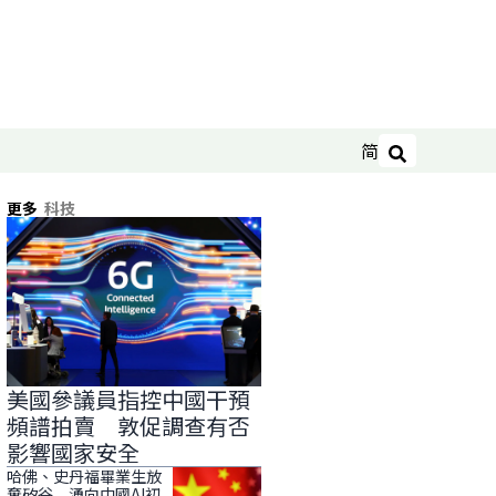
简
搜尋
更多
科技
美國參議員指控中國干預
頻譜拍賣 敦促調查有否
影響國家安全
哈佛、史丹福畢業生放
棄矽谷 湧向中國AI初