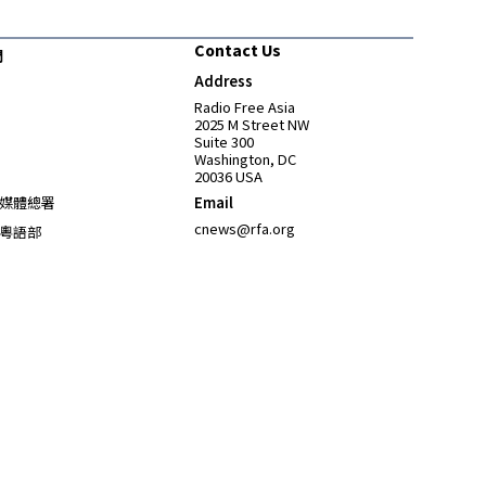
Contact Us
們
Address
Opens in new window
Radio Free Asia
2025 M Street NW
Suite 300
Washington, DC
20036 USA
Opens in new window
媒體總署
Email
Opens in new window
cnews@rfa.org
粵語部
Opens in new window