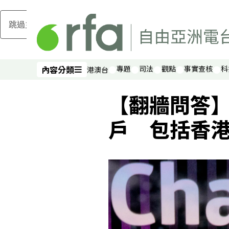
跳過主要內容
內容分類
專題
司法
觀點
事實查核
科
港澳台
內容分類
【翻牆問答】
戶 包括香