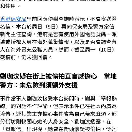
和使用。
香港保安局
早前回應傳媒查詢時表示，不會寄送匿
名信。本台於周日（9日）再向保安局及警方當值
新聞主任查詢，港府是否有使用外國電話號碼、派
遣或授權人員在海外蒐集情報，以及是否會調查有
人在海外冒充公職人員。然而，截至周一（10日）
截稿前，仍未獲回覆。
劉珈汶疑在街上被偷拍直言感擔心 當地
警方：未危險到須額外支援
事件當事人劉珈汶接受本台訪問時，對與「舉報熱
線」的對話不作評論，但表示事件已在社區內廣為
流傳，連其業主亦擔心事件會為自己帶來麻煩。部
分街坊則較關心她的人身安全。劉珈汶透露，在
「舉報信」出現後，她曾在街頭懷疑被偷拍，令她