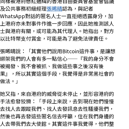
同樣被港府懸紅通緝的香港自由委員會基金會倡議
及公共事務初級經理
張晞晴
認為，與記者
WhatsApp對話的匿名人士一直拒絕透露身分，加
上港府亦未對事件作進一步回應，因此她推測該人
士與港府有關，或可能為其代理人。她指出，對方
以比特幣支付賞金，可能是為了避免法律責任。
張晞晴說：「其實他們說用Bitcoin這件事，是讓想
綁架我們的人會有多一點信心——『我的身分不會
被揭發、我不會被抓、我做這些事之後沒有後
果』，所以其實這個手段，我覺得是非常黑社會的
做法。」
她又指，來自港府的威脅從未停止，並形容港府的
手法愈發狡猾：「手段上來說，去到現在她們慢慢
去找人去跟蹤我們、找人去發訊息去性騷擾我們，
然後也再去發這些匿名信去呼籲，住在我們身邊的
人去帶我們去大使館。其實這件事我覺得，他們整