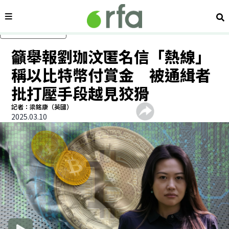
內容分類
搜
跳過主要內容
籲舉報劉珈汶匿名信「熱線」
稱以比特幣付賞金 被通緝者
批打壓手段越見狡猾
記者：梁銘康（英國）
2025.03.10