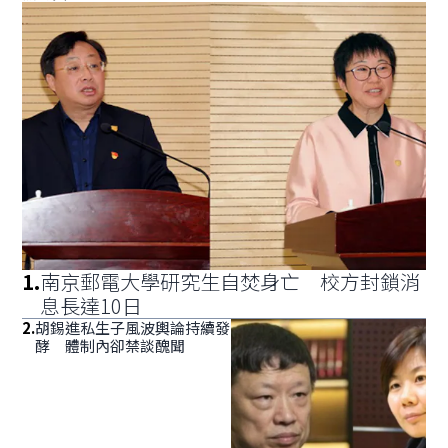
1
.
南京郵電大學研究生自焚身亡 校方封鎖消
息長達10日
2
.
胡錫進私生子風波輿論持續發
酵 體制內卻禁談醜聞