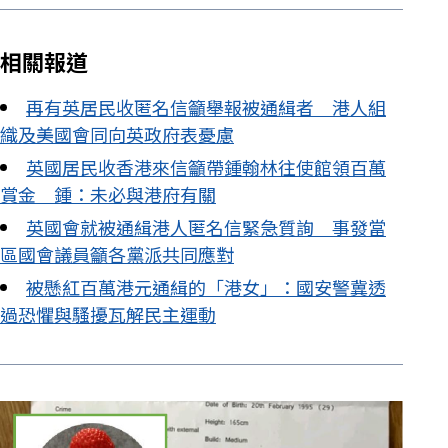
相關報道
再有英居民收匿名信籲舉報被通緝者 港人組
織及美國會同向英政府表憂慮
英國居民收香港來信籲帶鍾翰林往使館領百萬
賞金 鍾：未必與港府有關
英國會就被通緝港人匿名信緊急質詢 事發當
區國會議員籲各黨派共同應對
被懸紅百萬港元通緝的「港女」：國安警冀透
過恐懼與騷擾瓦解民主運動