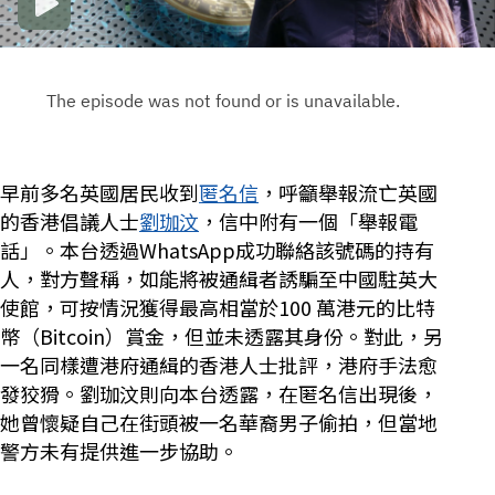
早前多名英國居民收到
匿名信
，呼籲舉報流亡英國
的香港倡議人士
劉珈汶
，信中附有一個「舉報電
話」。本台透過WhatsApp成功聯絡該號碼的持有
人，對方聲稱，如能將被通緝者誘騙至中國駐英大
使館，可按情況獲得最高相當於100 萬港元的比特
幣（Bitcoin）賞金，但並未透露其身份。對此，另
一名同樣遭港府通緝的香港人士批評，港府手法愈
發狡猾。劉珈汶則向本台透露，在匿名信出現後，
她曾懷疑自己在街頭被一名華裔男子偷拍，但當地
警方未有提供進一步協助。