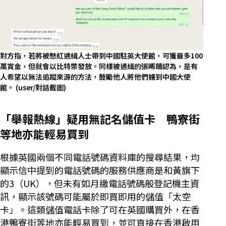
對方指，若將被懸紅通緝人士帶到中國駐英大使館，可獲最多100
萬賞金，但就會以比特幣發放。同樣被通緝的張晞晴認為，是有
人希望以無法追蹤來源的方法，鼓勵他人將他們擄到中國大使
館。
(user/對話截圖)
「舉報熱線」疑用無記名儲值卡 鴨寮街
等地亦能輕易買到
根據英國兩個不同電話號碼資料庫的搜尋結果，均
顯示信中提到的電話號碼的服務供應商是和黃旗下
的3（UK），但未有如月繳電話號碼般登記機主資
訊，顯示該號碼可能屬於即買即用的儲值「太空
卡」。這類儲值電話卡除了可在英國購買外，在香
港鴨寮街等地亦能輕易買到，並可直接在香港啟用