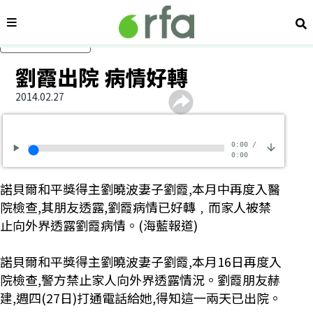
內容分類
搜
跳過主要內容
劉霞出院 病情好轉
2014.02.27
0:00
/
0:00
諾貝爾和平獎得主劉曉波妻子劉霞,本月中再度入醫
院檢查,其朋友透露,劉霞病情已好轉﹐而家人被禁
止向外界透露劉霞病情。(海藍報道)
諾貝爾和平獎得主劉曉波妻子劉霞,本月16日再度入
院檢查,警方禁止家人向外界透露情況。劉霞朋友赫
建,週四(27日)打通電話給她,得知這一兩天已出院。