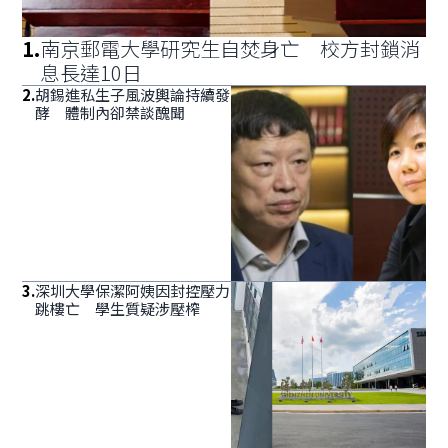
1
.
南京郵電大學研究生自焚身亡 校方封鎖消
息長達10日
2
.
胡錫進私生子風波輿論持續發
酵 體制內卻禁談醜聞
3
.
深圳大學保潔阿姨因封控壓力
跳樓亡 學生質疑涉壓榨