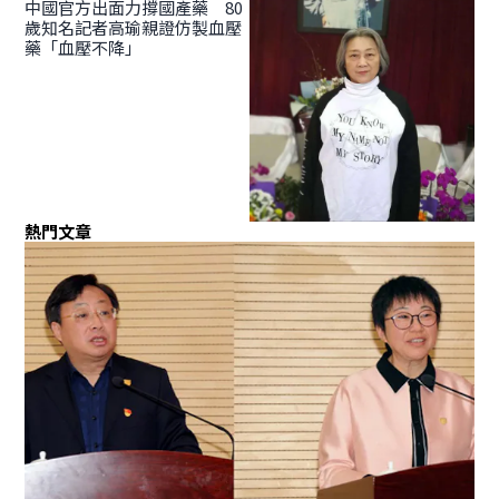
中國官方出面力撐國產藥 80
歲知名記者高瑜親證仿製血壓
藥「血壓不降」
熱門文章