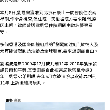
本月8日,劉霞曾獲准到北京石景山一間醫院住院兩
星期,作全身檢查,但住院一天後被院方要求離開,原
因未明。律師曾透露劉霞住院期間由數名警察看
守。
多個香港及國際團體組成的"劉霞關注組",於情人及
元宵節發起剃頭活動及全球聯署,要求還劉霞自由。
劉曉波是於2009年12月被判刑11年,2010年獲頒發
諾貝爾和平獎,其妻劉霞自此被當局軟禁至今逾3
年。劉霞弟弟劉暉,去年6月亦被法院以欺詐罪判刑
11年,上訴後維持原判。
更多
新聞