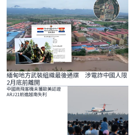
緬甸地方武裝組織最後通牒 涉電詐中國人限
2月底前離開
中國商飛客機未獲歐美認證
ARJ21前進越南失利