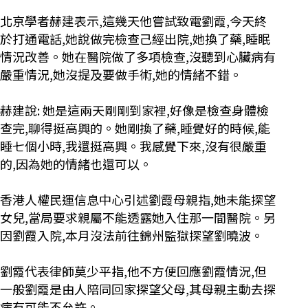
北京學者赫建表示,這幾天他嘗試致電劉霞,今天終
於打通電話,她說做完檢查己經出院,她換了藥,睡眠
情況改善。她在醫院做了多項檢查,沒聽到心臟病有
嚴重情況,她沒提及要做手術,她的情緒不錯。
赫建說: 她是這兩天剛剛到家裡,好像是檢查身體檢
查完,聊得挺高興的。她剛換了藥,睡覺好的時候,能
睡七個小時,我還挺高興。我感覺下來,沒有很嚴重
的,因為她的情緒也還可以。
香港人權民運信息中心引述劉霞母親指,她未能探望
女兒,當局要求親屬不能透露她入住那一間醫院。另
因劉霞入院,本月沒法前往錦州監獄探望劉曉波。
劉霞代表律師莫少平指,他不方便回應劉霞情況,但
一般劉霞是由人陪同回家探望父母,其母親主動去探
病有可能不允許。