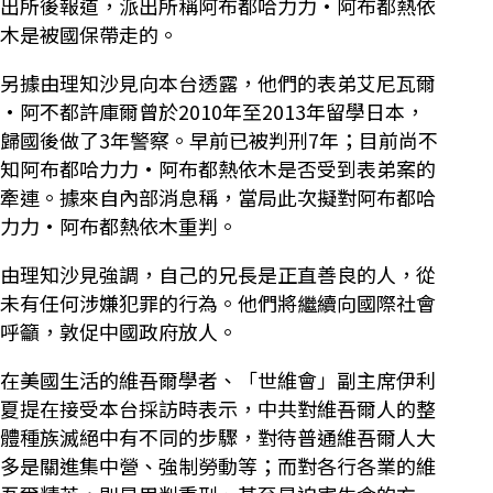
出所後報道，派出所稱阿布都哈力力·阿布都熱依
木是被國保帶走的。
另據由理知沙見向本台透露，他們的表弟艾尼瓦爾
·阿不都許庫爾曾於2010年至2013年留學日本，
歸國後做了3年警察。早前已被判刑7年；目前尚不
知阿布都哈力力·阿布都熱依木是否受到表弟案的
牽連。據來自內部消息稱，當局此次擬對阿布都哈
力力·阿布都熱依木重判。
由理知沙見強調，自己的兄長是正直善良的人，從
未有任何涉嫌犯罪的行為。他們將繼續向國際社會
呼籲，敦促中國政府放人。
在美國生活的維吾爾學者、「世維會」副主席伊利
夏提在接受本台採訪時表示，中共對維吾爾人的整
體種族滅絕中有不同的步驟，對待普通維吾爾人大
多是關進集中營、強制勞動等；而對各行各業的維