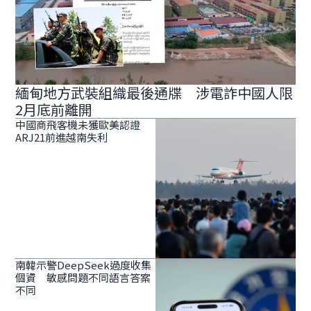
緬甸地方武裝組織最後通牒 涉電詐中國人限
2月底前離開
中國商飛客機未獲歐美認證
ARJ21前進越南失利
南韓示警DeepSeek過度收集
個資 敏感問題不同語言答案
不同