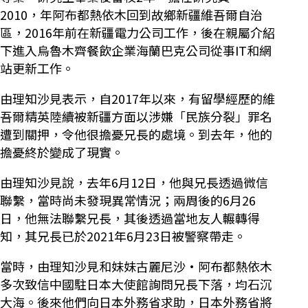
2010，年阿布都熱依木回到故鄉新疆維吾爾自治
區，2016年前在新疆電力公司工作，後在親屬介紹
下進入烏魯木齊餐飲企業海蘭巴克公司從事IT和網
站更新工作。
由理知沙見表示，自2017年以來，有留學經歷的維
吾爾精英陸續被新疆方面以涉嫌「民族分裂」罪名
遭到關押，令他很擔憂兄長的處境。到去年，他的
擔憂終於變成了現實。
由理知沙見說，去年6月12日，他與兄長透過微信
聯繫，當時尚未發現異常情況；兩周後的6月26
日，他無法聯繫兄長，其後透過當地友人輾轉得
知，其兄長已於2021年6月23日被警察帶走。
當時，由理知沙見和妹妹古麗尼沙·阿布都熱依木
多次致信中國駐日本大使館詢問兄長下落，均石沉
大海。後來他們向日本外務省求助，日本外務省將