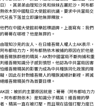
日），其弟弟由理知沙見和妹妹古麗尼沙·阿布都
熱依木到中國駐日大使館前抗議，要求中共當局交
代兄長下落並立即讓他無罪釋放。
他們在中國大使館前舉起標語牌，上面寫有：我們
的哥哥在哪裡？他是無罪的。
由理知沙見的友人、在日維吾爾人權人士AK表示，
阿布都哈力力·阿布都熱依木被捕的原因在於他是
維吾爾族群裡的精英。AK對中國當局不斷拘捕和重
判維吾爾知識分子感到憤怒。他認為中共當局因害
怕維吾爾精英的影響力成為中共種族同化政策的障
礙，因此在針對維吾爾人的種族滅絕計劃裡，將滅
絕維吾爾精英作為首要目標。
AK說：被抓的主要原因就是：哥哥（阿布都哈力力
·阿布都熱依木）是知識分子精英！維吾爾的學
者、精英一直在被打壓，而且現在這個打壓力度已