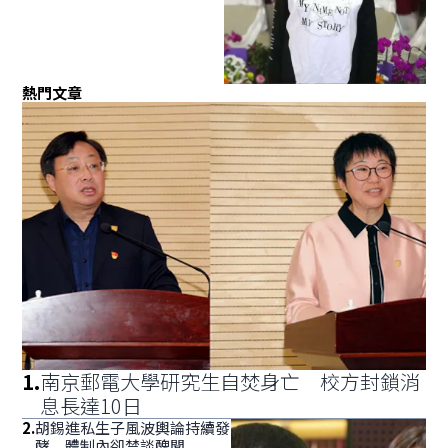
熱門文章
1
.
南京郵電大學研究生自焚身亡 校方封鎖消
息長達10日
2
.
胡錫進私生子風波輿論持續發
酵 體制內卻禁談醜聞