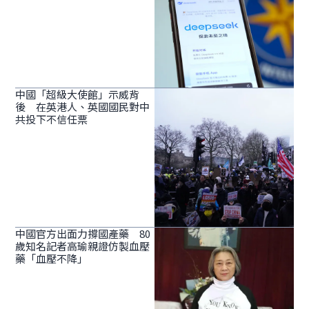
中國「超級大使館」示威背
後 在英港人、英國國民對中
共投下不信任票
中國官方出面力撐國產藥 80
歲知名記者高瑜親證仿製血壓
藥「血壓不降」