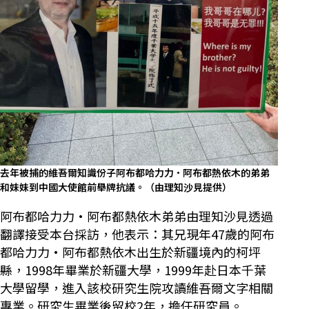
去年被捕的維吾爾知識份子阿布都哈力力·阿布都熱依木的弟弟
和妹妹到中國大使館前舉牌抗議。（由理知沙見提供）
阿布都哈力力·阿布都熱依木弟弟由理知沙見透過
翻譯接受本台採訪，他表示：其兄現年47歲的阿布
都哈力力·阿布都熱依木出生於新疆境內的柯坪
縣，1998年畢業於新疆大學，1999年赴日本千葉
大學留學，進入該校研究生院攻讀維吾爾文字相關
專業。研究生畢業後留校2年，擔任研究員。