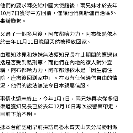
他們的要求轉交給中國大使館後，兩兄妹才於去年
10月7日獲得中方回覆，僅讓他們與新疆自治區外
事辦聯繫。
又過了一個多月後，阿布都哈力力·阿布都熱依木
於去年11月11日晚間突然被釋放回家。
由理知沙見和妹妹無法獲知兄長在此期間的遭遇包
括是否受到酷刑等。而他們在內地的家人對外宣
稱，阿布都哈力力·阿布都熱依木是「因生病住
院，痊愈後回到家中」。在沒有任何通信自由的情
況，他們的說法無法令日本親屬信服。
事情也遠未終止，今年1月7日，兩兄妹再次從多個
渠道獲知兄長已於去年12月10日再次被警察帶走，
目前下落不明。
據本台維語組早前採訪烏魯木齊天山天分局勝利派