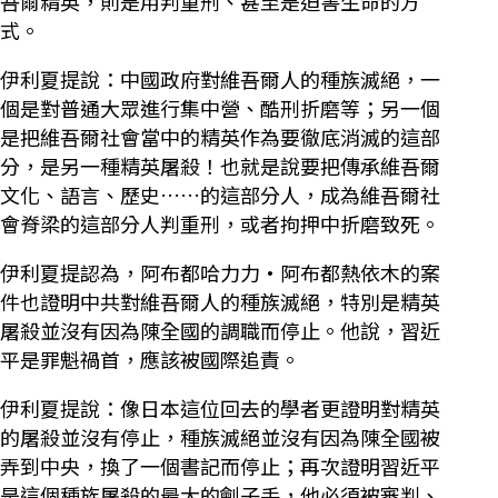
吾爾精英，則是用判重刑、甚至是迫害生命的方
式。
伊利夏提說：中國政府對維吾爾人的種族滅絕，一
個是對普通大眾進行集中營、酷刑折磨等；另一個
是把維吾爾社會當中的精英作為要徹底消滅的這部
分，是另一種精英屠殺！也就是說要把傳承維吾爾
文化、語言、歷史……的這部分人，成為維吾爾社
會脊梁的這部分人判重刑，或者拘押中折磨致死。
伊利夏提認為，阿布都哈力力·阿布都熱依木的案
件也證明中共對維吾爾人的種族滅絕，特別是精英
屠殺並沒有因為陳全國的調職而停止。他說，習近
平是罪魁禍首，應該被國際追責。
伊利夏提說：像日本這位回去的學者更證明對精英
的屠殺並沒有停止，種族滅絕並沒有因為陳全國被
弄到中央，換了一個書記而停止；再次證明習近平
是這個種族屠殺的最大的劊子手，他必須被審判、