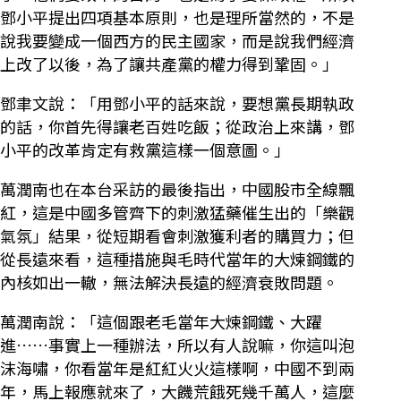
鄧小平提出四項基本原則，也是理所當然的，不是
說我要變成一個西方的民主國家，而是說我們經濟
上改了以後，為了讓共產黨的權力得到鞏固。」
鄧聿文說：「用鄧小平的話來說，要想黨長期執政
的話，你首先得讓老百姓吃飯；從政治上來講，鄧
小平的改革肯定有救黨這樣一個意圖。」
萬潤南也在本台采訪的最後指出，中國股市全線飄
紅，這是中國多管齊下的刺激猛藥催生出的「樂觀
氣氛」結果，從短期看會刺激獲利者的購買力；但
從長遠來看，這種措施與毛時代當年的大煉鋼鐵的
內核如出一轍，無法解決長遠的經濟衰敗問題。
萬潤南說：「這個跟老毛當年大煉鋼鐵、大躍
進……事實上一種辦法，所以有人說嘛，你這叫泡
沫海嘯，你看當年是紅紅火火這樣啊，中國不到兩
年，馬上報應就來了，大饑荒餓死幾千萬人，這麼