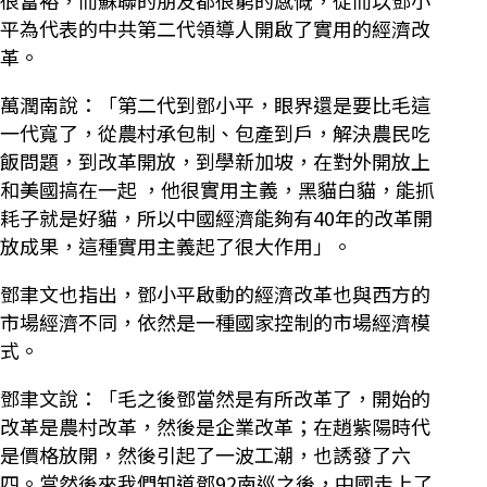
平為代表的中共第二代領導人開啟了實用的經濟改
革。
萬潤南說：「第二代到鄧小平，眼界還是要比毛這
一代寬了，從農村承包制、包產到戶，解決農民吃
飯問題，到改革開放，到學新加坡，在對外開放上
和美國搞在一起 ，他很實用主義，黑貓白貓，能抓
耗子就是好貓，所以中國經濟能夠有40年的改革開
放成果，這種實用主義起了很大作用」。
鄧聿文也指出，鄧小平啟動的經濟改革也與西方的
市場經濟不同，依然是一種國家控制的市場經濟模
式。
鄧聿文說：「毛之後鄧當然是有所改革了，開始的
改革是農村改革，然後是企業改革；在趙紫陽時代
是價格放開，然後引起了一波工潮，也誘發了六
四。當然後來我們知道鄧92南巡之後，中國走上了