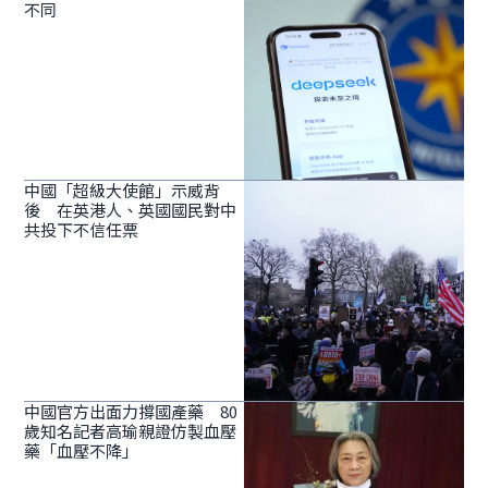
不同
中國「超級大使館」示威背
後 在英港人、英國國民對中
共投下不信任票
中國官方出面力撐國產藥 80
歲知名記者高瑜親證仿製血壓
藥「血壓不降」