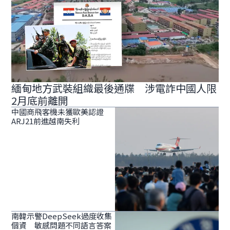
緬甸地方武裝組織最後通牒 涉電詐中國人限
2月底前離開
中國商飛客機未獲歐美認證
ARJ21前進越南失利
南韓示警DeepSeek過度收集
個資 敏感問題不同語言答案