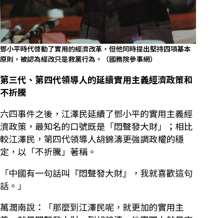
鄧小平時代啓動了實用的經濟改革，但他同時提出堅持四項基本
原則，被認為經改只是救黨行為。（國務院參事網）
第三代、第四代領導人的延續實用主義經濟政策和
不折騰
六四事件之後，江澤民延續了鄧小平的實用主義經
濟政策，最知名的口號既是「悶聲發大財」；相比
較江澤民，第四代領導人胡錦濤更強調政權的穩
定，以「不折騰」著稱。
「中國有一句話叫『悶聲發大財』，我就喜歡這句
話。」
萬潤南說：「那麼到江澤民呢，就更加的實用主