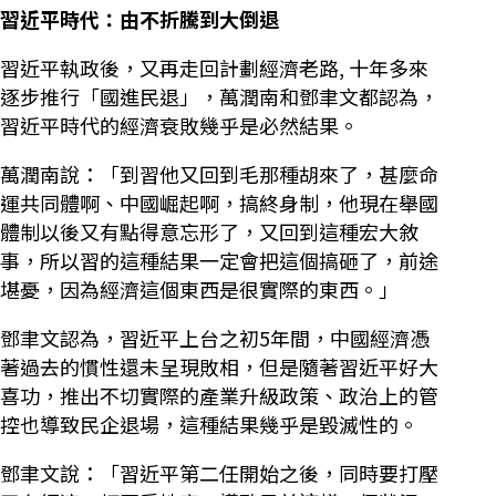
習近平時代：由不折騰到大倒退
習近平執政後，又再走回計劃經濟老路, 十年多來
逐步推行「國進民退」，萬潤南和鄧聿文都認為，
習近平時代的經濟衰敗幾乎是必然結果。
萬潤南說：「到習他又回到毛那種胡來了，甚麼命
運共同體啊、中國崛起啊，搞終身制，他現在舉國
體制以後又有點得意忘形了，又回到這種宏大敘
事，所以習的這種結果一定會把這個搞砸了，前途
堪憂，因為經濟這個東西是很實際的東西。」
鄧聿文認為，習近平上台之初5年間，中國經濟憑
著過去的慣性還未呈現敗相，但是隨著習近平好大
喜功，推出不切實際的產業升級政策、政治上的管
控也導致民企退場，這種結果幾乎是毀滅性的。
鄧聿文說：「習近平第二任開始之後，同時要打壓