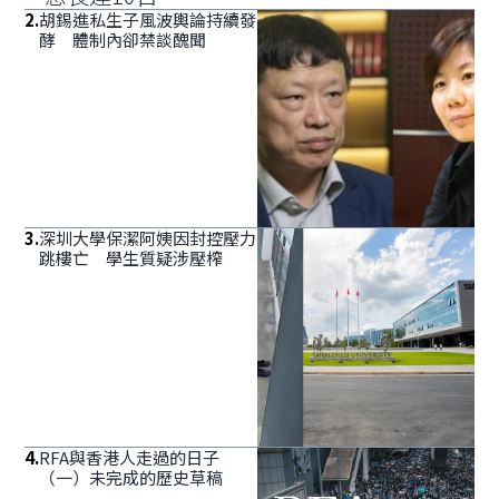
2
.
胡錫進私生子風波輿論持續發
酵 體制內卻禁談醜聞
3
.
深圳大學保潔阿姨因封控壓力
跳樓亡 學生質疑涉壓榨
4
.
RFA與香港人走過的日子
（一）未完成的歷史草稿