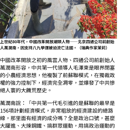
上世紀80年代，中國改革開放潮頭人物——北京四通公司前創始
人萬潤南，因支持八九學運被迫流亡法國。（瑞典作家茉莉）
中國改革開放之初的風雲人物、四通公司前創始人
萬潤南形容，中共第一代領導人毛澤東是眼界閉塞
的小農經濟思想，他複製了前蘇聯模式，在獨裁政
權的強力控制下，經濟完全凋零，並爆發了中共慘
絕人寰的大饑荒歷史。
萬潤南說：「中共第一代毛引進的是蘇聯的最早是
156項計劃經濟模式，非常粗放的經濟建設的總路
線，那里面有經濟的成分嗎？全是政治口號，甚麼
大躍進、大煉鋼鐵、搞群眾運動，用搞政治運動的