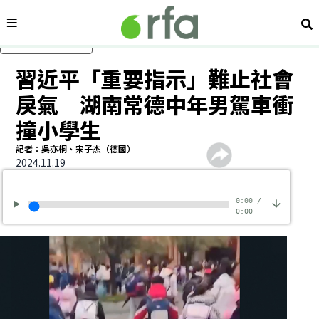
內容分類
搜
跳過主要內容
習近平「重要指示」難止社會
戾氣 湖南常德中年男駕車衝
撞小學生
記者：吳亦桐、宋子杰（德國）
2024.11.19
0:00
/
0:00