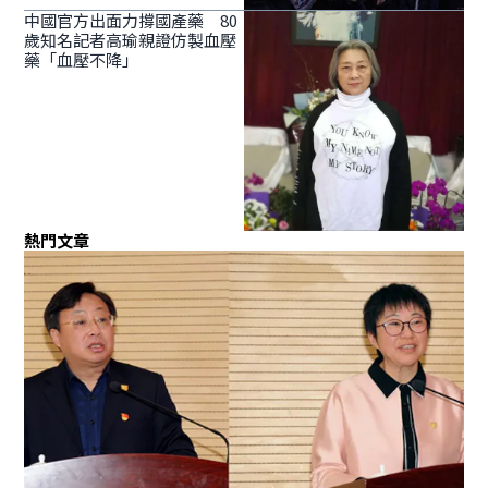
中國官方出面力撐國產藥 80
歲知名記者高瑜親證仿製血壓
藥「血壓不降」
熱門文章