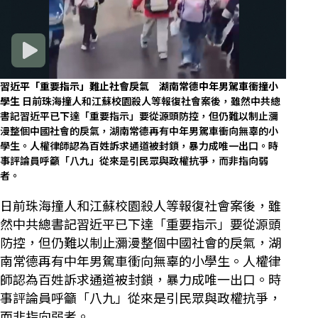
習近平「重要指示」難止社會戾氣 湖南常德中年男駕車衝撞小
學生
日前珠海撞人和江蘇校園殺人等報復社會案後，雖然中共總
書記習近平已下達「重要指示」要從源頭防控，但仍難以制止瀰
漫整個中國社會的戾氣，湖南常德再有中年男駕車衝向無辜的小
學生。人權律師認為百姓訴求通道被封鎖，暴力成唯一出口。時
事評論員呼籲「八九」從來是引民眾與政權抗爭，而非指向弱
者。
日前珠海撞人和江蘇校園殺人等報復社會案後，雖
然中共總書記習近平已下達「重要指示」要從源頭
防控，但仍難以制止瀰漫整個中國社會的戾氣，湖
南常德再有中年男駕車衝向無辜的小學生。人權律
師認為百姓訴求通道被封鎖，暴力成唯一出口。時
事評論員呼籲「八九」從來是引民眾與政權抗爭，
而非指向弱者。