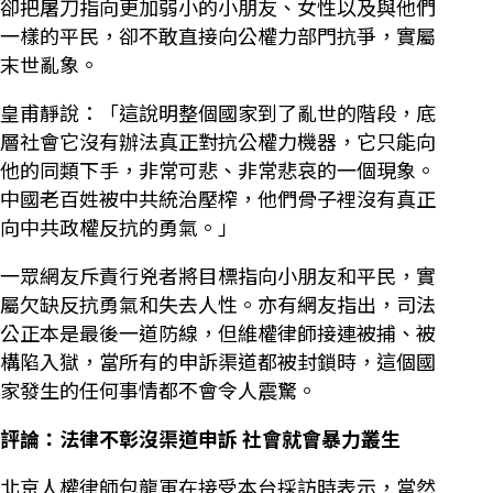
卻把屠刀指向更加弱小的小朋友、女性以及與他們
一樣的平民，卻不敢直接向公權力部門抗爭，實屬
末世亂象。
皇甫靜說：「這說明整個國家到了亂世的階段，底
層社會它沒有辦法真正對抗公權力機器，它只能向
他的同類下手，非常可悲、非常悲哀的一個現象。
中國老百姓被中共統治壓榨，他們骨子裡沒有真正
向中共政權反抗的勇氣。」
一眾網友斥責行兇者將目標指向小朋友和平民，實
屬欠缺反抗勇氣和失去人性。亦有網友指出，司法
公正本是最後一道防線，但維權律師接連被捕、被
構陷入獄，當所有的申訴渠道都被封鎖時，這個國
家發生的任何事情都不會令人震驚。
評論：法律不彰沒渠道申訴 社會就會暴力叢生
北京人權律師包龍軍在接受本台採訪時表示，當然