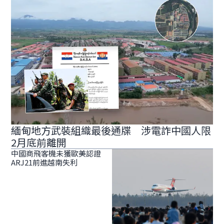
緬甸地方武裝組織最後通牒 涉電詐中國人限
2月底前離開
中國商飛客機未獲歐美認證
ARJ21前進越南失利