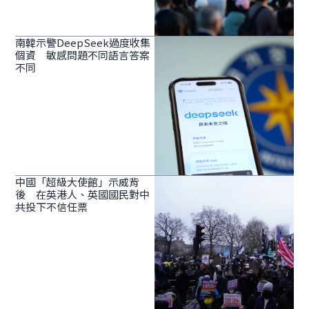
南韓示警DeepSeek過度收集
個資 敏感問題不同語言答案
不同
中國「超級大使館」示威背
後 在英港人、英國國民對中
共投下不信任票