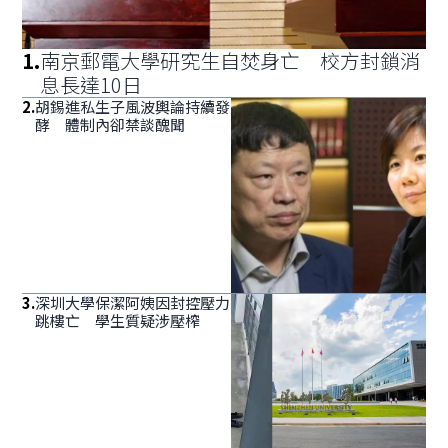
1
.
南京郵電大學研究生自焚身亡 校方封鎖消
息長達10日
2
.
胡錫進私生子風波輿論持續發
酵 體制內卻禁談醜聞
3
.
深圳大學保潔阿姨因封控壓力
跳樓亡 學生質疑涉壓榨