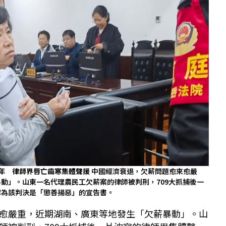
4年 律師界唇亡齒寒集體聲援
中國經濟衰退，欠薪問題愈來愈嚴
動」。山東一名代理農民工欠薪案的律師被判刑，709大抓捕後一
認為該判決是「懲善揚惡」的宣告書。
愈嚴重，近期湖南、廣東等地發生「欠薪暴動」。山