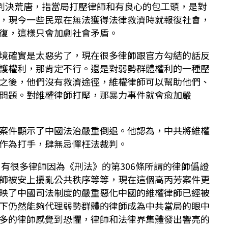
案判決荒唐，指當局打壓律師和有良心的包工頭，是對
，現今一些民眾在無法獲得法律救濟時就報復社會，
復，這樣只會加劇社會矛盾。
境確實是太惡劣了，現在很多律師跟官方勾結的話反
護權利，那肯定不行。還是對弱勢群體權利的一種壓
之後，他們沒有救濟途徑，維權律師可以幫助他們、
問題。對維權律師打壓，那暴力事件就會愈加嚴
案件顯示了中國法治嚴重倒退。他認為，中共將維權
作為打手，肆無忌憚枉法裁判。
，有很多律師因為《刑法》的第306條所謂的律師僞證
師被安上擾亂公共秩序等等，現在這個高丙芳案件更
映了中國司法制度的嚴重惡化中國的維權律師已經被
下仍然能夠代理弱勢群體的律師成為中共當局的眼中
多的律師感覺到恐懼，律師和法律界集體發出響亮的