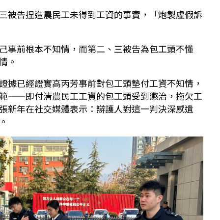
三被告捏造農民工未得到工資的事實，「炮製虛假訴
己事前根本不知情，而第二、三被告為包工頭不懂
情。
證據已經證實高丙芳事前對包工頭墊付工資不知情，
範——即付清農民工工資的包工頭受到懲治，拖欠工
張新年在社交媒體表示：辯護人對這一判決深感遺
。