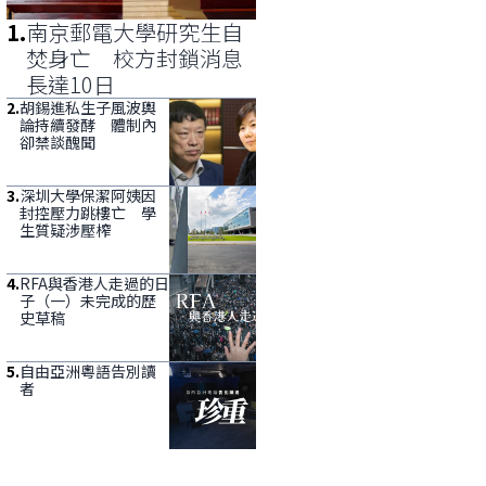
1
.
南京郵電大學研究生自
焚身亡 校方封鎖消息
長達10日
2
.
胡錫進私生子風波輿
論持續發酵 體制內
卻禁談醜聞
3
.
深圳大學保潔阿姨因
封控壓力跳樓亡 學
生質疑涉壓榨
4
.
RFA與香港人走過的日
子（一）未完成的歷
史草稿
5
.
自由亞洲粵語告別讀
者