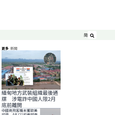
简
搜尋
更多
新聞
緬甸地方武裝組織最後通
牒 涉電詐中國人限2月
底前離開
中國商飛客機未獲歐美
認證 ARJ21前進越南