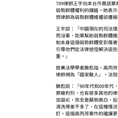
709律師王宇向本台斥責該
弱勢群體權利的踐踏。她表示
而律師為弱勢群體維權卻遭報
王宇說：「中國現在的司法環
而沒事，如果幫助弱勢群體維
制本身這個弱勢群體受到傷害
引導他們從法律途徑解決這些
重。」
旅美法學學者滕彪指，高丙芳
律師視為「國家敵人」，法院
滕彪說：「90年代和00年代
罪被判刑，也有很多其他的律
加惡劣，完全是顛倒黑白，反
清洗得差不多了，在這種情況
釘。這個高丙芳案件的確讓更