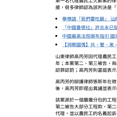
東一名代理農民工欠薪案的律
援，很多律師認為該判決是「
舉標語「我們要吃飯」 汕
「中國曼德拉」許志永已獄
中國最高法院頒布指引 國
【洞察國情】共、警、黑
山東律師高丙芳因代理農民工
年；本案第二、第三被告，兩
認罪認罰；高丙芳則當庭表示
高丙芳的辯護律師張新年在微
後，高丙芳即提出異議並表示
該案源於一個層層分包的工程
第二被告大部分工程款，第二
代理，並以農民工的名義起訴