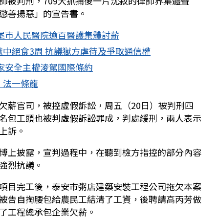
師被判刑，709大抓捕後一片沈寂的律師界集體聲
懲善揚惡」的宣告書。
尾巿人民醫院逾百醫護集體討薪
中絕食3周 抗議獄方虐待及爭取通信權
家安全主權淩駕國際條約
、法一條龍
欠薪官司，被控虛假訴訟，周五（20日）被判刑四
名包工頭也被判虛假訴訟罪成，判處緩刑，兩人表示
上訴。
博上披露，宣判過程中，在聽到檢方指控的部分內容
強烈抗議。
項目完工後，泰安市粥店建築安裝工程公司拖欠本案
被告自掏腰包給農民工結清了工資，後聘請高丙芳做
了工程總承包企業欠薪。