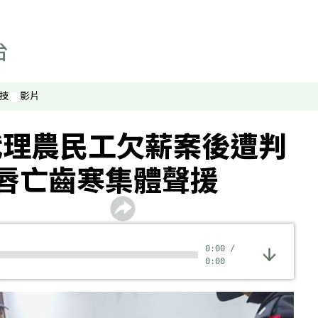
技
影片
代理農民工欠薪案後遭判
唇亡齒寒集體聲援
0:00
/
0:00