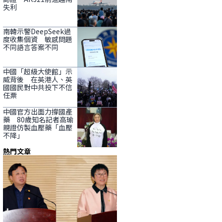
失利
南韓示警DeepSeek過
度收集個資 敏感問題
不同語言答案不同
中國「超級大使館」示
威背後 在英港人、英
國國民對中共投下不信
任票
中國官方出面力撐國產
藥 80歲知名記者高瑜
親證仿製血壓藥「血壓
不降」
熱門文章