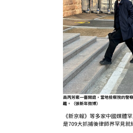
高丙芳案一審開庭，當地檢察院的警
離。（張新年微博）
《新京報》等多家中國媒體罕
是709大抓捕後律師界罕見