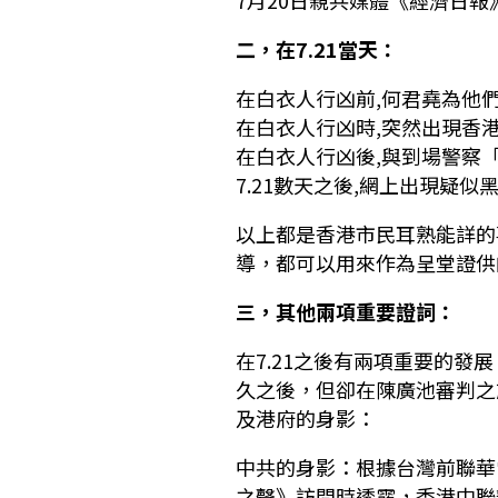
7月20日親共媒體《經濟日報
二，在7.21當天：
在白衣人行凶前,何君堯為他們
在白衣人行凶時,突然出現香
在白衣人行凶後,與到場警察
7.21數天之後,網上出現疑
以上都是香港市民耳熟能詳的
導，都可以用來作為呈堂證供
三，其他兩項重要證詞：
在7.21之後有兩項重要的發
久之後，但卻在陳廣池審判之
及港府的身影：
中共的身影：根據台灣前聯華電
之聲》訪問時透露，香港中聯