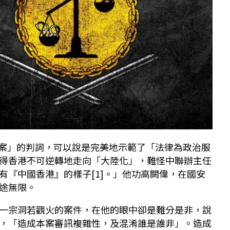
21案」的判詞，可以說是完美地示範了「法律為政治服
得香港不可逆轉地走向「大陸化」，難怪中聯辦主任
有『中國香港』的樣子[1]。」他功高闕偉，在國安
途無限。
一宗洞若觀火的案件，在他的眼中卻是難分是非，說
，「造成本案審訊複雜性，及混淆誰是誰非」。造成