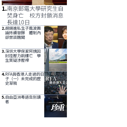
1
.
南京郵電大學研究生自
焚身亡 校方封鎖消息
長達10日
2
.
胡錫進私生子風波輿
論持續發酵 體制內
卻禁談醜聞
3
.
深圳大學保潔阿姨因
封控壓力跳樓亡 學
生質疑涉壓榨
4
.
RFA與香港人走過的日
子（一）未完成的歷
史草稿
5
.
自由亞洲粵語告別讀
者