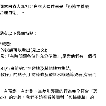
同意白衣人暴打非白衣人這件事是「恐怖主義襲
合理自衛」。
動有以下幾個特點：
示威者;
的說話可以看出(見上文);
提及:「有時間讓各位作充分準備」,足證他們有一個行
別,行事前約定在雞地及其他地方集結;
條教仔」的點子,手持藤條及塑料水喉通等兇器,有備而
、有預謀、有計劃、無差別襲擊的行為完全符合「恐
 attack）的定義。我們不妨看看美國對「恐怖襲擊」的