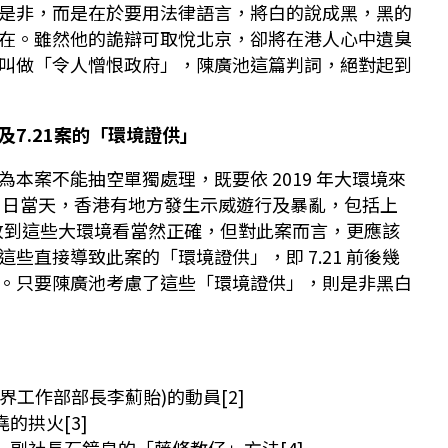
是非，而是在於要用法律語言，將白的說成黑，黑的
在。雖然他的詭辯可取悅北京，卻將在港人心中遺臭
叫做「令人憎恨政府」，陳廣池這篇判詞，絕對起到
7.21案的「環境證供」
本案不能抽空單獨處理，既要依 2019 年大環境來
月 21 日當天，香港有地方發生示威遊行及暴亂，包括上
 案放到這些大環境看當然正確，但對此案而言，更應該
些直接導致此案的「環境證供」，即 7.21 前後幾
。只要陳廣池考慮了這些「環境證供」，則是非黑白
界工作部部長李薊貽)的動員[2]
的拱火[3]