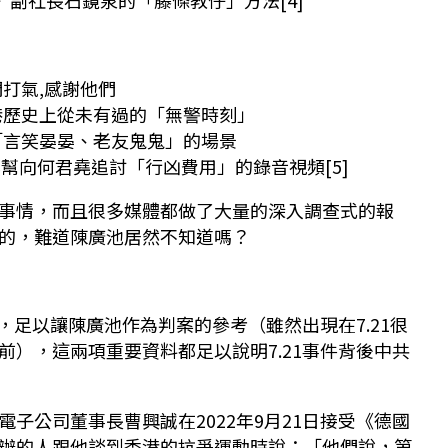
》副社長石鏡泉的「藤條教仔」方法[4]
打氣,感謝他們
港歷史上從未有過的「無警時刻」
「言笑晏晏、老友鬼鬼」的場景
似黑幫向何君堯追討「行凶費用」的錄音視頻[5]
事情，而且很多媒體都做了大量的深入調查式的報
的，難道陳廣池居然不知道嗎？
展，足以讓陳廣池作為判案的參考（雖然出現在7.21很
前），這兩項重要資料都足以說明7.21事件背後中共
子公司董事長曹興誠在2022年9月21日接受《德國
辦的人跟他談到香港的抗爭運動時說：「他們說，第