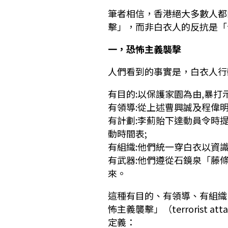
筆者相信，香港絕大多數人都
擊」，而非白衣人的反抗是「
一，恐怖主義襲擊
人們看到的事實是，白衣人行
有目的:以保護家園為由,暴打
有領導:從上述曹興誠及程偉明
有計劃:李薊貽下達動員令時
動時間表;
有組織:他們統一穿白衣以資識
有武器:他們遵從石鏡泉「藤
來。
這種有目的、有領導、有組織
怖主義襲擊」（terrorist
定義：