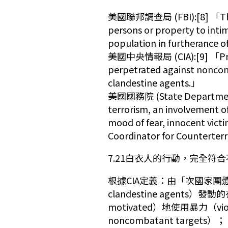
美國聯邦調查局 (FBI):[8] 「The un
persons or property to intim
population in furtherance of 
美國中央情報局 (CIA):[9] 「Premed
perpetrated against noncom
clandestine agents.」
美國國務院 (State Department):
terrorism, an involvement of
mood of fear, innocent victi
Coordinator for Counterterr
7.21白衣人的行動，完全
根據CIA定義：由「次國家團體」或秘
clandestine agents）發
motivated）地使用暴力（vio
noncombatant targets）；