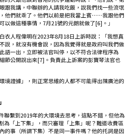
眼跟我講，中聯辦的人請我吃飯，說我們找一些流氓
，他們就乖了。他們以前是把我當上賓……我跟他們
以做這種事情，7月21號的元朗就做了[6]。」
衣人程偉明在2023年8月18日上訴時說：「我想真
不說，就沒有機會說，因為我覺得就是政府叫我們做
此語一出，立即被法官叫停，以不符合法律程序為
細節公開說出來[7]。負責此上訴案的彭寶琴法官也
環境證據」，則正常思維的人都不可能得出陳廣池的
」
事件聯繫到2019年的大環境去思考，這點不錯，但他為
件分割為「上下集」，而只審理「上集」呢？難道收費區
內的事（所謂下集）不是同一事件嗎？他的托詞是因