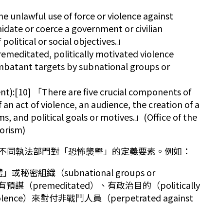
lawful use of force or violence against
idate or coerce a government or civilian
political or social objectives.」
itated, politically motivated violence
batant targets by subnational groups or
[10] 「There are five crucial components of
 an act of violence, an audience, the creation of a
ms, and political goals or motives.」(Office of the
orism)
符合不同執法部門對「恐怖襲擊」的定義要素。例如：
密組織（subnational groups or
動的有預謀（premeditated）、有政治目的（politically
lence）來對付非戰鬥人員（perpetrated against