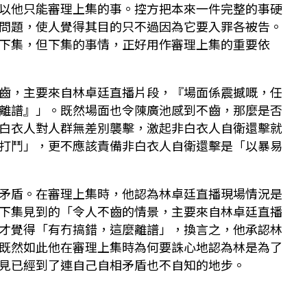
以他只能審理上集的事。控方把本來一件完整的事硬
問題，使人覺得其目的只不過因為它要入罪各被告。
下集，但下集的事情，正好用作審理上集的重要依
齒，主要來自林卓廷直播片段，『場面係震撼嘅，任
離譜』」。既然場面也令陳廣池感到不齒，那麼是否
白衣人對人群無差別襲擊，激起非白衣人自衛還擊就
打鬥」，更不應該責備非白衣人自衛還擊是「以暴易
矛盾。在審理上集時，他認為林卓廷直播現場情況是
下集見到的「令人不齒的情景，主要來自林卓廷直播
才覺得「有冇搞錯，這麼離譜」，換言之，他承認林
既然如此他在審理上集時為何要誅心地認為林是為了
見已經到了連自己自相矛盾也不自知的地步。