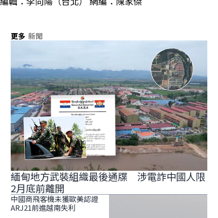
編輯：李向陽（台北） 網編：陳家傑
更多
新聞
緬甸地方武裝組織最後通牒 涉電詐中國人限
2月底前離開
中國商飛客機未獲歐美認證
ARJ21前進越南失利