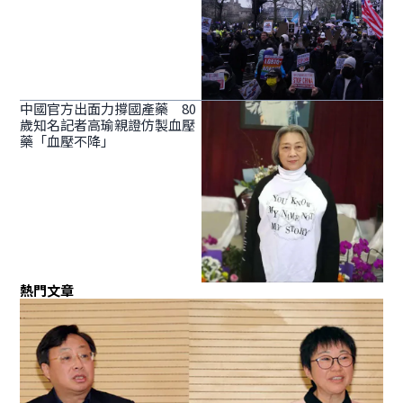
中國官方出面力撐國產藥 80
歲知名記者高瑜親證仿製血壓
藥「血壓不降」
熱門文章