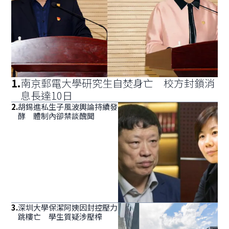
1
.
南京郵電大學研究生自焚身亡 校方封鎖消
息長達10日
2
.
胡錫進私生子風波輿論持續發
酵 體制內卻禁談醜聞
3
.
深圳大學保潔阿姨因封控壓力
跳樓亡 學生質疑涉壓榨