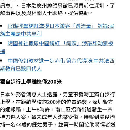
訊息」。日本駐廣州總領事館已派員前往深圳，了
解事件以及與相關人士聯絡，提供協助。
官媒抨擊網紅滋擾日本遊客「蹭流量」 評論:民
族主義是中共專利
靖國神社撒尿中國網紅 「鐵頭」涉敲詐勒索被
捕
中國修訂教材進一步赤化 第六代導演:中共法西
斯教育已毀四代人
獨自步行上學離校僅200米
日本外務省消息人士透露，男童事發時正獨自步行
上學，在距離學校約200米的位置遇襲。深圳警方
的通報稱，上午8時許，南山區招商街道發生一宗
持刀傷人案，致未成年人沈某受傷，接報到場後拘
捕一名44歲的鍾姓男子，並第一時間協助將傷者送