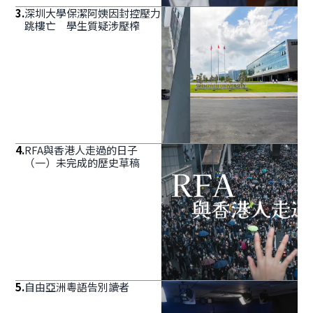
3
.
深圳大學保潔阿姨因封控壓力
跳樓亡 學生質疑涉壓榨
4
.
RFA與香港人走過的日子
（一）未完成的歷史草稿
5
.
自由亞洲粵語告別讀者