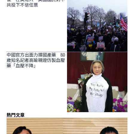
共投下不信任票
中國官方出面力撐國產藥 80
歲知名記者高瑜親證仿製血壓
藥「血壓不降」
熱門文章