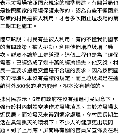
表示垃圾場按照國家規定的標準興建，有關當局也
是按照國家的環境保護來做的，認為有些不懂國家
政策的村民是被人利用，才會多次阻止垃圾場的第
三期工程施工。
陸東眩說︰村民有些被人利用，有的不懂我們國家
的有關政策，被人挑動，利用他們堵垃圾堵了幾
次。群眾不讓施工是道理，這個工程也是為了環保
需要，已經造成了幾十萬的經濟損失。他又說，村
民一直要求搬遷安置是不合理的要求，因為按照國
家的標準根本沒有這樣的規定，而且垃圾場是在遠
離村外500米的地方興建，根本沒有補償的。
據村民表示，6年前政府在沒有通過村民同意下，
強行於村內劃設空地作垃圾堆填區。由於垃圾場太
近民居，而垃圾又未得到適當處理，令村民長期生
活在臭氣熏天的環境下，不少人的健康更出現問
題。到了上月底，屏南縣有關的官員又宣佈要在現