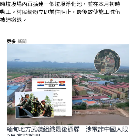
時垃圾場內再擴建一個垃圾淨化池，並在本月初時
動工。村民紛紛立即前往阻止，最後致使施工隊伍
被迫撤退。
更多
新聞
緬甸地方武裝組織最後通牒 涉電詐中國人限