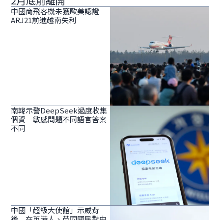
2月底前離開
中國商飛客機未獲歐美認證
ARJ21前進越南失利
南韓示警DeepSeek過度收集
個資 敏感問題不同語言答案
不同
中國「超級大使館」示威背
後 在英港人、英國國民對中