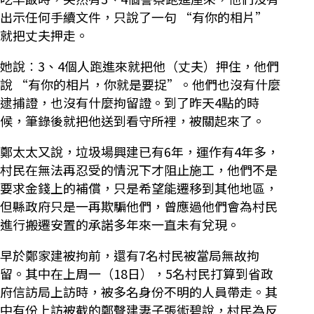
出示任何手續文件，只說了一句 “有你的相片”
就把丈夫押走。
她說︰3、4個人跑進來就把他（丈夫）押住，他們
說 “有你的相片，你就是要捉”。他們也沒有什麼
逮捕證，也沒有什麼拘留證。到了昨天4點的時
候，筆錄後就把他送到看守所裡，被關起來了。
鄭太太又說，垃圾場興建已有6年，運作有4年多，
村民在無法再忍受的情況下才阻止施工，他們不是
要求金錢上的補償，只是希望能遷移到其他地區，
但縣政府只是一再欺騙他們，曾應過他們會為村民
進行搬遷安置的承諾多年來一直未有兌現。
早於鄭家建被拘前，還有7名村民被當局無故拘
留。其中在上周一（18日），5名村民打算到省政
府信訪局上訪時，被多名身份不明的人員帶走。其
中有份上訪被截的鄭聲建妻子張術碧說，村民為反