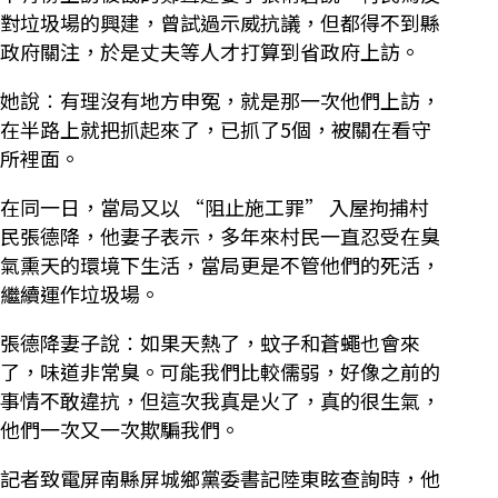
對垃圾場的興建，曾試過示威抗議，但都得不到縣
政府關注，於是丈夫等人才打算到省政府上訪。
她說︰有理沒有地方申冤，就是那一次他們上訪，
在半路上就把抓起來了，已抓了5個，被關在看守
所裡面。
在同一日，當局又以 “阻止施工罪” 入屋拘捕村
民張德降，他妻子表示，多年來村民一直忍受在臭
氣熏天的環境下生活，當局更是不管他們的死活，
繼續運作垃圾場。
張德降妻子說︰如果天熱了，蚊子和蒼蠅也會來
了，味道非常臭。可能我們比較儒弱，好像之前的
事情不敢違抗，但這次我真是火了，真的很生氣，
他們一次又一次欺騙我們。
記者致電屏南縣屏城鄉黨委書記陸東眩查詢時，他