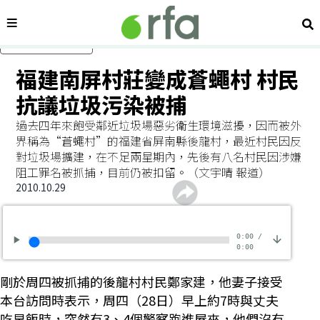
內容分類
搜
跳過主要內容
福建南屏村莊變成蒼蠅村 村民
抗議垃圾污染被捕
過去四年來飽受鄰近垃圾場惡劣衛生環境滋擾，因而被外
界稱為“蒼蠅村”的福建省屏南縣後龍村，最近村民因反
對垃圾場擴建，在不足兩星期內，先後有八名村民因涉嫌
阻工罪名被抓捕，目前仍被扣留。（文宇晴 報道）
2010.10.29
0:00
/
0:00
剛於周四被抓捕的後龍村村民鄭家建，他妻子接受
本台訪問時表示，周四（28日）早上約7時與丈夫
吃早飯時，突然有3、4個警察跑進屋來，他們沒有