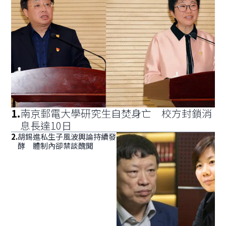
1
.
南京郵電大學研究生自焚身亡 校方封鎖消
息長達10日
2
.
胡錫進私生子風波輿論持續發
酵 體制內卻禁談醜聞