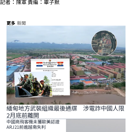
記者：陳軍 責編：畢子默
更多
新聞
緬甸地方武裝組織最後通牒 涉電詐中國人限
2月底前離開
中國商飛客機未獲歐美認證
ARJ21前進越南失利