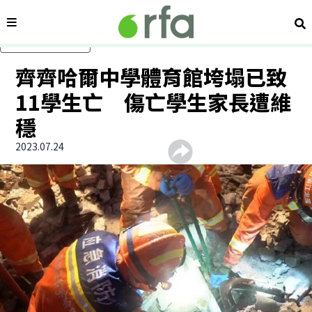
內容分類
搜
跳過主要內容
齊齊哈爾中學體育館垮塌已致
11學生亡 傷亡學生家長遭維
穩
2023.07.24