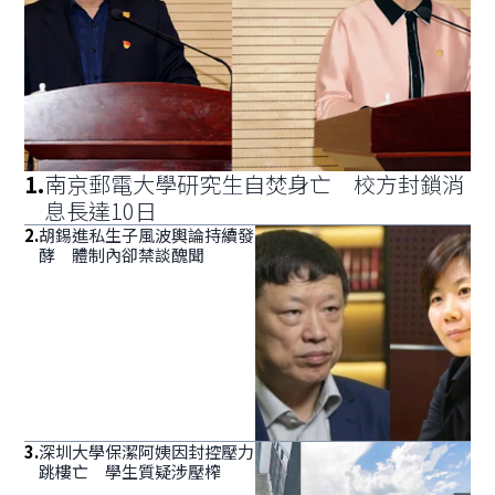
1
.
南京郵電大學研究生自焚身亡 校方封鎖消
息長達10日
2
.
胡錫進私生子風波輿論持續發
酵 體制內卻禁談醜聞
3
.
深圳大學保潔阿姨因封控壓力
跳樓亡 學生質疑涉壓榨