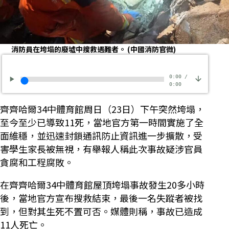
消防員在垮塌的廢墟中搜救遇難者。
(中國消防官微)
0:00
/
0:00
齊齊哈爾34中體育館周日（23日）下午突然垮塌，
至今至少已導致11死，當地官方第一時間實施了全
面維穩，並迅速封鎖通訊防止資訊進一步擴散，受
害學生家長被無視，有舉報人稱此次事故疑涉官員
貪腐和工程腐敗。
在齊齊哈爾34中體育館屋頂垮塌事故發生20多小時
後，當地官方宣布搜救結束，最後一名失蹤者被找
到，但對其生死不置可否。媒體則稱，事故已造成
11人死亡。