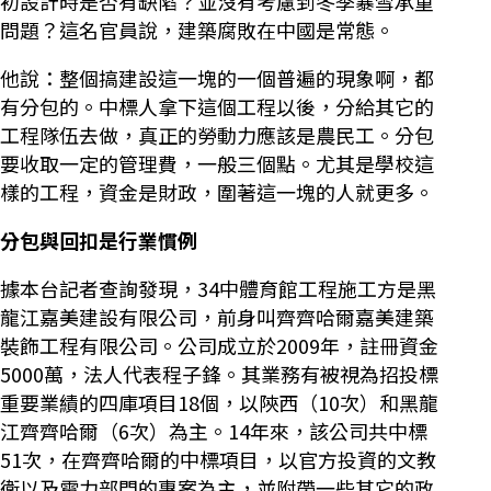
初設計時是否有缺陷？並沒有考慮到冬季暴雪承重
問題？這名官員說，建築腐敗在中國是常態。
他說：整個搞建設這一塊的一個普遍的現象啊，都
有分包的。中標人拿下這個工程以後，分給其它的
工程隊伍去做，真正的勞動力應該是農民工。分包
要收取一定的管理費，一般三個點。尤其是學校這
樣的工程，資金是財政，圍著這一塊的人就更多。
分包與回扣是行業慣例
據本台記者查詢發現，34中體育館工程施工方是黑
龍江嘉美建設有限公司，前身叫齊齊哈爾嘉美建築
裝飾工程有限公司。公司成立於2009年，註冊資金
5000萬，法人代表程子鋒。其業務有被視為招投標
重要業績的四庫項目18個，以陝西（10次）和黑龍
江齊齊哈爾（6次）為主。14年來，該公司共中標
51次，在齊齊哈爾的中標項目，以官方投資的文教
衛以及電力部門的專案為主，並附帶一些其它的政