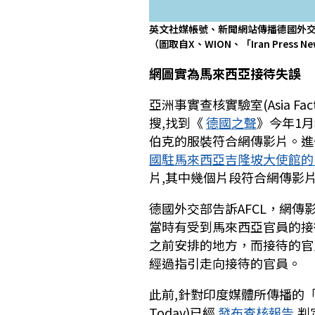
英文社媒帳號、新聞網站傳播德國外
（圖取自X、WION、「Iran Press N
網圖實為馬來西亞接待失誤
亞洲事實查核實驗室(Asia Fac
搜,找到《
德國之聲
》今年1
伯克的服裝符合網傳影片。進
國駐馬來西亞吉隆坡大使館的In
片,其中幾個片段符合網傳影
德國外交部告訴AFCL，網
當時有受到馬來西亞官員的接
之前安排的地方，而接待的官
經過指引走向接待的官員。
此前,針對印度媒體所傳播的「
Today)已經
發布查核報告
,