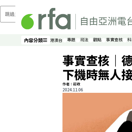
跳過主要內容
內容分類
專題
司法
觀點
事實查核
科
港澳台
內容分類
事實查核｜
下機時無人
作者：莊敬
2024.11.06