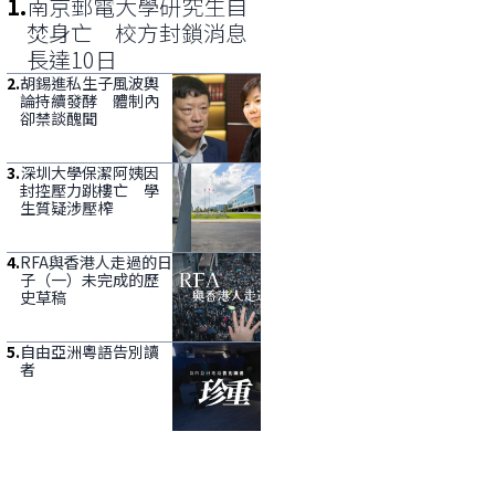
1
.
南京郵電大學研究生自
焚身亡 校方封鎖消息
長達10日
2
.
胡錫進私生子風波輿
論持續發酵 體制內
卻禁談醜聞
3
.
深圳大學保潔阿姨因
封控壓力跳樓亡 學
生質疑涉壓榨
4
.
RFA與香港人走過的日
子（一）未完成的歷
史草稿
5
.
自由亞洲粵語告別讀
者