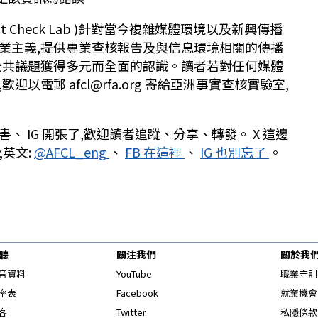
ct Check Lab
)針對當今複雜媒體環境以及新興傳播
業主義,提供專業查核報告及與信息環境相關的傳播
公共議題獲得多元而全面的認識。讀者若對任何媒體
,歡迎以電郵
afcl@rfa.org
寄給亞洲事實查核實驗室,
書、
IG
開張了,歡迎讀者追蹤、分享、轉發。
X
這邊
;英文:
@AFCL_eng
、
FB
在這裡
、
IG
也別忘了
。
聽
關注我們
關於我
Opens in new window
音資料
YouTube
職業守則
Opens in new window
率表
Facebook
就業機會
Opens in new window
客
Twitter
私隱條款