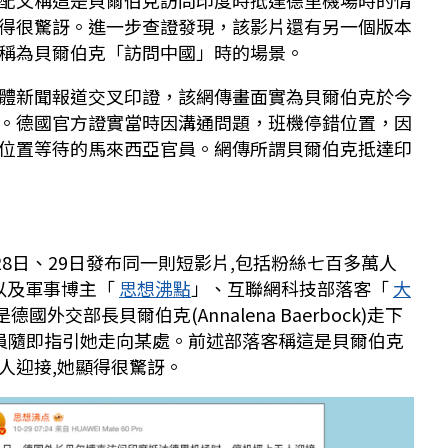
配文稱這是貝爾伯克訪問印度時抵達德里機場時的情
得很驚訝。進一步查證發現，該影片還有另一個版本
稱為貝爾伯克「訪問中國」時的場景。
體新聞報道交叉印證，該網傳畫面實為貝爾伯克於今
。德國官方證實當時因溝通問題，班機停錯位置，因
位置等待的馬來西亞官員。網傳所謂貝爾伯克抵達印
28日、29日發布同一則短影片,包括粉絲七百多萬人
以及軍事博主「
思想沸點
」、互聯網科技部落客「
大
外交部長貝爾伯克(Annalena Baerbock)走下
人員隨即指引她走向某處。前述部落客稱這是貝爾伯克
人迎接,她顯得很驚訝。