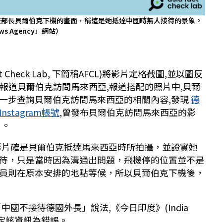
交部長貝爾伯克下機的畫面，稱這是她抵達中國時無人接待的景象。
ews Agency」網站）
t Check Lab, 下簡稱AFCL)將影片定格截圖,並以圖反
月報道貝爾伯克訪問馬來西亞,報道搭配的照片中,貝爾
一步查詢貝爾伯克訪問馬來西亞的相關內容,發現
德
stagram帳號
,曾發布貝爾伯克訪問馬來西亞的影
片。
傳影片確是貝爾伯克抵達馬來西亞時所拍攝，並證實她
待，只是當時因為溝通出問題，飛機停的位置並不是
員則在原本安排的地點等候，所以貝爾伯克下機後，
中國不接待德國外長」說法,《今日印度》(India
判定該資訊為錯誤。