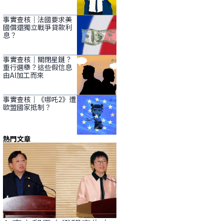
事實查核｜法國要求美
國償還獨立戰爭貸款利
息？
事實查核｜關閉星鏈？
重行選舉？這些假信息
由AI加工而來
事實查核｜《哪吒2》遭
歐盟國家抵制？
熱門文章