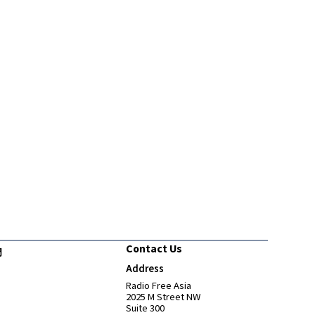
Contact Us
們
Address
Opens in new window
Radio Free Asia
2025 M Street NW
Suite 300