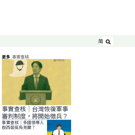
简
搜尋
更多
事實查核
事實查核｜台灣恢復軍事
審判制度，將開始徵兵？
事實查核｜多國領導人
脫西裝挺烏克蘭？