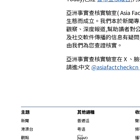
亞洲事實查核實驗室(
Asia Fa
生態而成立。我們本於新聞專
觀察、深度報道,幫助讀者對
及社交軟件傳播的信息有疑問
由我們為您查證核實。
亞洲事實查核實驗室在
X
、臉
請進:中文
@asiafactcheckcn
主題
其他語種
收
新聞
普通话
聲
港澳台
粤语
頻
觀點
မြန်မာ
播