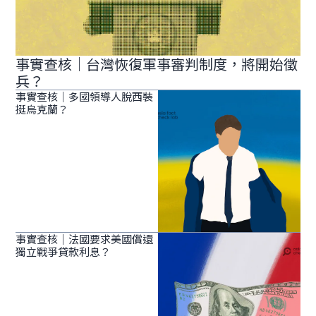
事實查核｜台灣恢復軍事審判制度，將開始徵
兵？
事實查核｜多國領導人脫西裝
挺烏克蘭？
事實查核｜法國要求美國償還
獨立戰爭貸款利息？