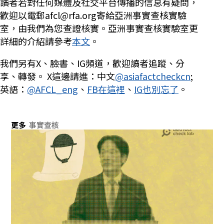
讀者若對任何媒體及社交平台傳播的信息有疑問，
歡迎以電郵afcl@rfa.org寄給亞洲事實查核實驗
室，由我們為您查證核實。亞洲事實查核實驗室更
詳細的介紹請參考
本文
。
我們另有X、臉書、IG頻道，歡迎讀者追蹤、分
享、轉發。 X這邊請進：中文
@asiafactcheckcn
;
英語：
@AFCL_eng
、
FB在這裡
、
IG也別忘了
。
更多
事實查核