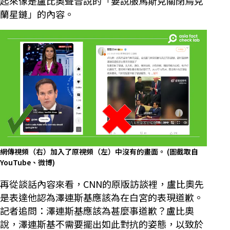
起來像是盧比奧聲音說的「要說服馬斯克關閉烏克
蘭星鏈」的內容。
網傳視頻（右）加入了原視頻（左）中沒有的畫面。
(圖截取自
YouTube、微博)
再從談話內容來看，CNN的原版訪談裡，盧比奧先
是表達他認為澤連斯基應該為在白宮的表現道歉。
記者追問：澤連斯基應該為甚麼事道歉？盧比奧
說，澤連斯基不需要擺出如此對抗的姿態，以致於