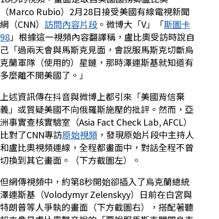
（Marco Rubio）2月28日接受美國有線電視新聞
網（CNN）
訪問內容片段
。微博大「V」「
斯圖卡
98
」根據這一視頻內容翻譯稱，盧比奧受訪時說自
己「過兩天會與馬斯克見面，會說服馬斯克切斷烏
克蘭軍隊（使用的）星鏈，那時澤連斯基就知道有
多麼離不開美國了。」
上述資訊傳在抖音與微博上都引來「美國背信棄
義」或質疑美國不向俄羅斯施壓的批評。然而，亞
洲事實查核實驗室（Asia Fact Check Lab, AFCL）
比對了CNN專訪
原始視頻
，發現原始片段中主持人
和盧比奧視頻連線，全程都畫面中，對話全程不曾
切換到其它畫面。（下方截圖左）。
但網傳視頻中，約第8秒開始卻插入了烏克蘭總統
澤連斯基（Volodymyr Zelenskyy）日前在白宮與
特朗普等人爭執的畫面（下方截圖右），搭配著聽