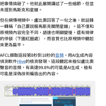
把事情搞砸了。他就此展開講述了一些細節，但並
未提到馬斯克和星鏈。
但在網傳視頻中，盧比奧回答了一句之後，就話鋒
一轉稱「自己要說服馬斯克關閉星鏈」。這不僅和
原視頻內容完全不同，語速也明顯變慢，還有規律
的停頓（下圖紅圈處），而音質也比原視頻中聽起
來更為扁平。
AFCL擷取這段第8秒到18秒的
音頻
，用AI生成內容
偵測軟件
Hive
的檢測發現，這段聽起來極似盧比奧
聲音的音頻，有高達99.8%的可能是AI生成，極有
可能是深偽技術編造出的內容。