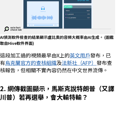
AI偵測軟件檢查的結果顯示盧比奧的音頻大概率由AI生成。
(圖截
取自Hive軟件界面)
這段加工過的視頻最早由X上的
英文用戶
發布，已
有
烏克蘭官方的查核組織
及
法新社（AFP）
發布查
核報告，但相關不實內容仍然在中文世界流傳。
2. 網傳截圖顯示，馬斯克說特朗普（又譯
川普）若再選舉，會大輸特輸？