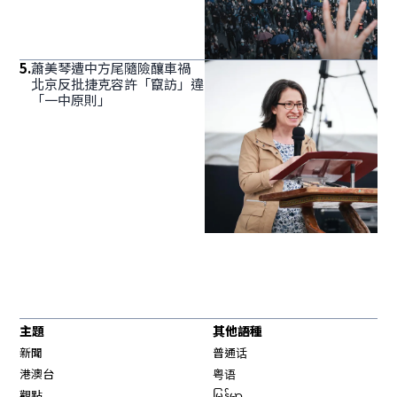
5
.
蕭美琴遭中方尾隨險釀車禍
北京反批捷克容許「竄訪」違
「一中原則」
主題
其他語種
新聞
普通话
港澳台
粤语
觀點
မြန်မာ