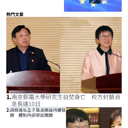
熱門文章
1
.
南京郵電大學研究生自焚身亡 校方封鎖消
息長達10日
2
.
胡錫進私生子風波輿論持續發
酵 體制內卻禁談醜聞