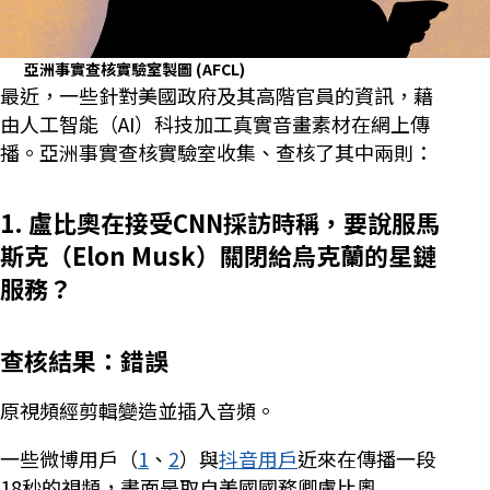
亞洲事實查核實驗室製圖
(AFCL)
最近，一些針對美國政府及其高階官員的資訊，藉
由人工智能（AI）科技加工真實音畫素材在網上傳
播。亞洲事實查核實驗室收集、查核了其中兩則：
1. 盧比奧在接受CNN採訪時稱，要說服馬
斯克（Elon Musk）關閉給烏克蘭的星鏈
服務？
查核結果：錯誤
原視頻經剪輯變造並插入音頻。
一些微博用戶（
1
、
2
）與
抖音用戶
近來在傳播一段
18秒的視頻，畫面是取自美國國務卿盧比奧