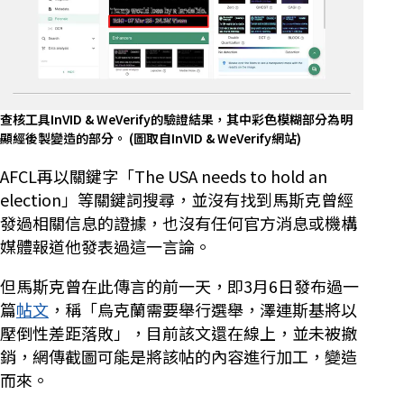
查核工具InVID & WeVerify的驗證結果，其中彩色模糊部分為明
顯經後製變造的部分。
(圖取自InVID & WeVerify網站)
AFCL再以關鍵字「The USA needs to hold an
election」等關鍵詞搜尋，並沒有找到馬斯克曾經
發過相關信息的證據，也沒有任何官方消息或機構
媒體報道他發表過這一言論。
但馬斯克曾在此傳言的前一天，即3月6日發布過一
篇
帖文
，稱「烏克蘭需要舉行選舉，澤連斯基將以
壓倒性差距落敗」，目前該文還在線上，並未被撤
銷，網傳截圖可能是將該帖的內容進行加工，變造
而來。