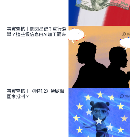
事實查核｜關閉星鏈？重行選
舉？這些假信息由AI加工而來
事實查核｜《哪吒2》遭歐盟
國家抵制？