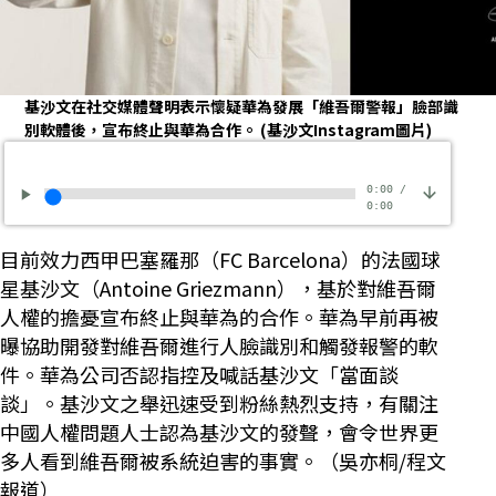
基沙文在社交媒體聲明表示懷疑華為發展「維吾爾警報」臉部識
別軟體後，宣布終止與華為合作。
(基沙文Instagram圖片)
0:00
/
0:00
目前效力西甲巴塞羅那（FC Barcelona）的法國球
星基沙文（Antoine Griezmann），基於對維吾爾
人權的擔憂宣布終止與華為的合作。華為早前再被
曝協助開發對維吾爾進行人臉識別和觸發報警的軟
件。華為公司否認指控及喊話基沙文「當面談
談」。基沙文之舉迅速受到粉絲熱烈支持，有關注
中國人權問題人士認為基沙文的發聲，會令世界更
多人看到維吾爾被系統迫害的事實。（吳亦桐/程文
報道）