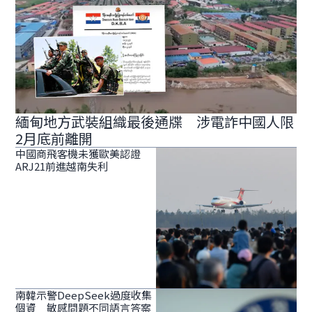
緬甸地方武裝組織最後通牒 涉電詐中國人限
2月底前離開
中國商飛客機未獲歐美認證
ARJ21前進越南失利
南韓示警DeepSeek過度收集
個資 敏感問題不同語言答案