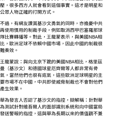
壓，很多西方人就會看到這個事實。這才是明星和
公眾人物正確的打開方式。
不過，有網友讚賞基沙文勇氣的同時，亦擔憂中共
再使用慣用的制裁手段，例如取消西甲巴塞羅那球
隊比賽轉播等。對此，王龍蒙表示，與美國NBA相
比，歐洲足球不依賴中國市場，因此中國的制裁很
難奏效。
王龍蒙說：與向北京下跪的美國NBA相比，格里茲
曼（基沙文）和德國球星厄齊爾等人都非常有骨
氣，當然他們也很有底氣，這些歐洲足球明星的主
要市場不在中國，中共即使威脅制裁也不會對他們
產生效果。
華為發言人否認了基沙文的指控，辯解稱：針對華
為測試針對維吾爾人的面部識別系統和向中國當局
發送警報的指控，這與華為長期以來的價值觀不兼