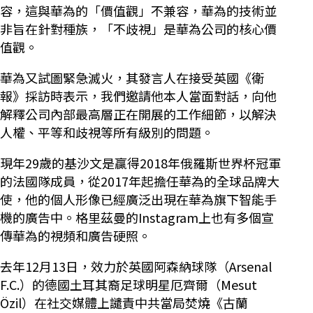
容，這與華為的「價值觀」不兼容，華為的技術並
非旨在針對種族，「不歧視」是華為公司的核心價
值觀。
華為又試圖緊急滅火，其發言人在接受英國《衛
報》採訪時表示，我們邀請他本人當面對話，向他
解釋公司內部最高層正在開展的工作細節，以解決
人權、平等和歧視等所有級別的問題。
現年29歲的基沙文是贏得2018年俄羅斯世界杯冠軍
的法國隊成員，從2017年起擔任華為的全球品牌大
使，他的個人形像已經廣泛出現在華為旗下智能手
機的廣告中。格里茲曼的Instagram上也有多個宣
傳華為的視頻和廣告硬照。
去年12月13日，效力於英國阿森納球隊（Arsenal
F.C.）的德國土耳其裔足球明星厄齊爾（Mesut
Özil）在社交媒體上譴責中共當局焚燒《古蘭