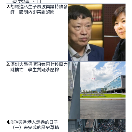
2
.
胡錫進私生子風波輿論持續發
酵 體制內卻禁談醜聞
3
.
深圳大學保潔阿姨因封控壓力
跳樓亡 學生質疑涉壓榨
4
.
RFA與香港人走過的日子
（一）未完成的歷史草稿