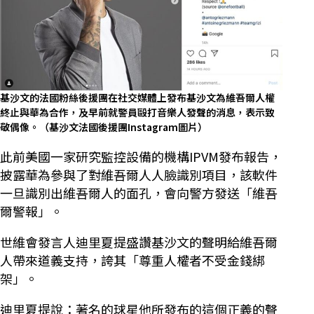
基沙文的法國粉絲後援團在社交媒體上發布基沙文為維吾爾人權
終止與華為合作，及早前就警員毆打音樂人發聲的消息，表示致
敬偶像。（基沙文法國後援團Instagram圖片）
此前美國一家研究監控設備的機構IPVM發布報告，
披露華為參與了對維吾爾人人臉識別項目，該軟件
一旦識別出維吾爾人的面孔，會向警方發送「維吾
爾警報」。
世維會發言人迪里夏提盛讚基沙文的聲明給維吾爾
人帶來道義支持，誇其「尊重人權者不受金錢綁
架」。
迪里夏提說：著名的球星他所發布的這個正義的聲