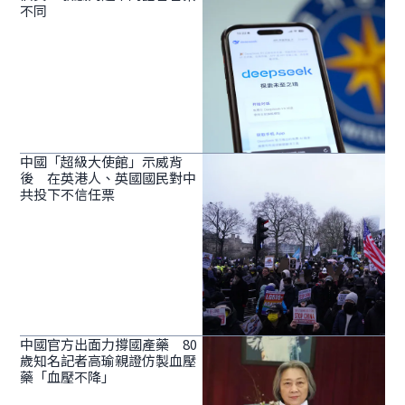
不同
中國「超級大使館」示威背
後 在英港人、英國國民對中
共投下不信任票
中國官方出面力撐國產藥 80
歲知名記者高瑜親證仿製血壓
藥「血壓不降」