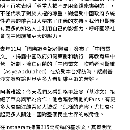
明，再次表明「尊重人權不是用金錢能綁架的」，
不僅代表了對於人權的尊重，對遭受中國政府系統
性迫害的維吾爾人帶來了正義的支持。我們也期待
有更多的知名人士利用自己的影響力，呼吁國際社
會向中國施加更大的壓力。
去年11月「國際調查記者聯盟」發布了「中國電
文」，揭露中國政府如何策劃和執行「再教育集中
營」計劃。流亡荷蘭的「中國電文」吹哨者阿斯雅
（Asiye Abdulahed）在接受本台採訪時，感謝基
沙文發聲讓世界更多人看到維吾爾的苦難。
阿斯雅說：今天我們又看到格里茲曼（基沙文）拒
絕了華為與華為合作，他會輻射到他的Fans，有更
多人會關注維吾爾人遭受了怎樣的迫害，尤其會引
起更多人關注中國對整個民主世界的威脅性。
在Instagram擁有315萬粉絲的基沙文，其聲明至