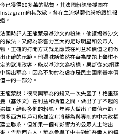
今已獲得60多萬的點贊，其法國粉絲後援團在
Instagram向其致敬。各在主流媒體也紛紛跟進報
道。
法國時評人王龍蒙是基沙文的粉絲，他讚揚基沙文
的做法，又認為影響力巨大的足球明星和公眾人
物，正確的打開方式就是應該在利益和價值之前做
出正確的示範。他還喊話依然在華為問題上舉棋不
定的歐洲政客，能以基沙文為榜樣，果斷從5G網建
中踢出華為，因為不助紂為虐亦是民主國家基本價
值中的一部分。
王龍蒙說：很高興華為的錢又一次失靈了！格里茲
曼（基沙文）在利益和價值之間，做出了了不起的
選擇，給很多他的粉絲，年輕人做出了價值示範，
很多西方用戶可能並沒有將華為與專制的中共政權
建立聯系，但如果一個有影響力的公眾人士站出
來，告訴西方人，華為參與了中共對維吾爾人的鎮