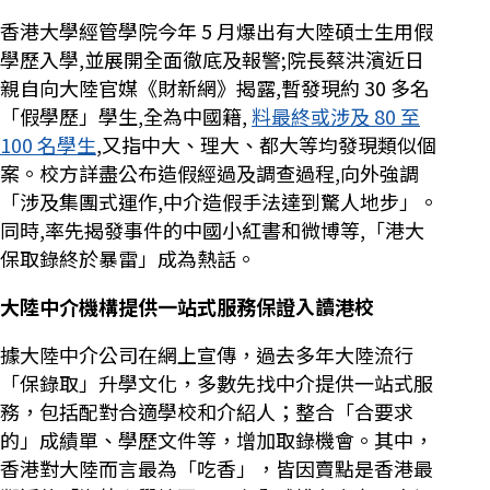
香港大學經管學院今年 5 月爆出有大陸碩士生用假
學歷入學,並展開全面徹底及報警;院長蔡洪濱近日
親自向大陸官媒《財新網》揭露,暫發現約 30 多名
「假學歷」學生,全為中國籍,
料最終或涉及 80 至
100 名學生
,又指中大、理大、都大等均發現類似個
案。校方詳盡公布造假經過及調查過程,向外強調
「涉及集團式運作,中介造假手法達到驚人地步」。
同時,率先揭發事件的中國小紅書和微博等,「港大
保取錄終於暴雷」成為熱話。
大陸中介機構提供一站式服務保證入讀港校
據大陸中介公司在網上宣傳，過去多年大陸流行
「保錄取」升學文化，多數先找中介提供一站式服
務，包括配對合適學校和介紹人；整合「合要求
的」成績單、學歷文件等，增加取錄機會。其中，
香港對大陸而言最為「吃香」，皆因賣點是香港最