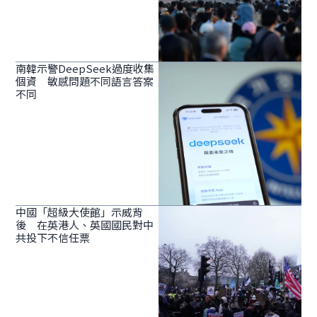
南韓示警DeepSeek過度收集
個資 敏感問題不同語言答案
不同
中國「超級大使館」示威背
後 在英港人、英國國民對中
共投下不信任票