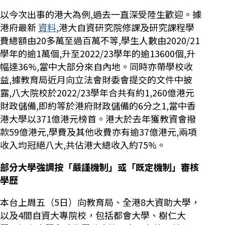
以今次出事的港大為例,過去一直深受陸生歡迎。據
港府最新
資料
,港大自資研究院修課及研究課程學
費總額由20多萬至過百萬不等,學生人數由2020/21
學年的逾1萬個,升至2022/23學年的逾13600個,升
幅達36%,當中大部分來自內地。同時亦帶學校收
益,據教育局近月向立法會財委會提交的文件中披
露,八大院校於2022/23學年合共有約1,260億港元
財政儲備,即約等於港府財政儲備的6分之1,當中香
港大學以371億港元榜首。港大於去年獲教資會撥
款59億港元,學費及其他收費亦有逾37億港元,兩項
收入均冠絕八大,共佔港大總收入約75%。
部分大學強調按「嚴謹機制」或「既定機制」審核
學歷
本台上周五（5日）向教育局、全港8大資助大學，
以及4間自資大專院校，包括都會大學、樹仁大