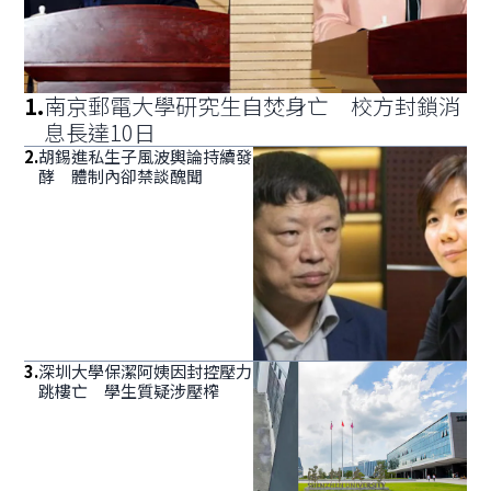
1
.
南京郵電大學研究生自焚身亡 校方封鎖消
息長達10日
2
.
胡錫進私生子風波輿論持續發
酵 體制內卻禁談醜聞
3
.
深圳大學保潔阿姨因封控壓力
跳樓亡 學生質疑涉壓榨