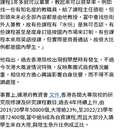
課程1年多就可以畢業，教起來可以很草率。例如
找一些有知名度的教職員，給了課程主任頭銜，但
到頭來未必全部內容都是由他教授，當中會找些街
外人兼教，故有些課程有『水份』是無可否認。有
些課程甚至是度身訂造按國內市場來訂制，有些課
程本來用英語授課，但實際是用普通話，故很大比
例都是國內學生。」
他指出，過去香港院校出現假學歷時有發生，不過
今次港大風波情況特殊，反映集團式造假情況嚴
重，相信校方擔心輿論影響自身信譽，而不得不高
調處理。
事實上,據港府教資會
文件
,香港各間大專院校的研
究院修課及研究課程數目,過去4年持續上升,由
2019/20學年58800個,大增逾23%,至2022/23學年
達72400個,當中逾9成為自資課程,而且大部分入讀
學生來自大陸,與陸生急升比例成正比。