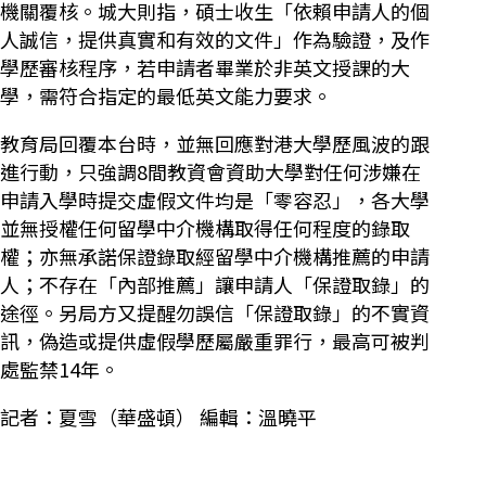
機關覆核。城大則指，碩士收生「依賴申請人的個
人誠信，提供真實和有效的文件」作為驗證，及作
學歷審核程序，若申請者畢業於非英文授課的大
學，需符合指定的最低英文能力要求。
教育局回覆本台時，並無回應對港大學歷風波的跟
進行動，只強調8間教資會資助大學對任何涉嫌在
申請入學時提交虛假文件均是「零容忍」，各大學
並無授權任何留學中介機構取得任何程度的錄取
權；亦無承諾保證錄取經留學中介機構推薦的申請
人；不存在「內部推薦」讓申請人「保證取錄」的
途徑。另局方又提醒勿誤信「保證取錄」的不實資
訊，偽造或提供虛假學歷屬嚴重罪行，最高可被判
處監禁14年。
記者：夏雪（華盛頓） 編輯：溫曉平