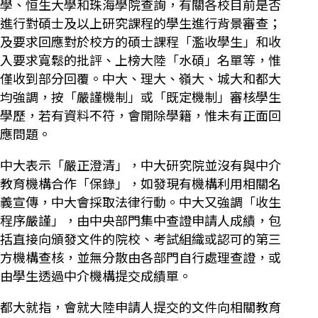
學、恒生大學和珠海學院查詢，有關各校目前是否
進行對碩士及以上研究課程的學生進行背景審查；
及要求回應對於校方的碩士課程「濫收學生」和收
入要求寬鬆的批評、上榜大陸「水碩」名單等，惟
僅收到部分回覆。中大、理大、嶺大、城大和都大
均強調，按「嚴謹機制」或「既定機制」審核學生
學歷，若有資料不符，會開除學籍，惟未有正面回
應問題。
中大表示「嚴正澄清」，中大研究院並沒有與中介
教育機構合作「保錄」，如發現有機構利用相關名
義宣傳，中大會採取法律行動。中大又強調「收生
程序嚴謹」，由中央部門集中查證申請人成績，包
括直接向頒發文件的院校、考試組織或認可的第三
方機構查核，並無分散由各部門自行處理查證，或
由學生透過中介機構提交成績單。
都大就指，會就大陸申請人提交的文件向相關教育