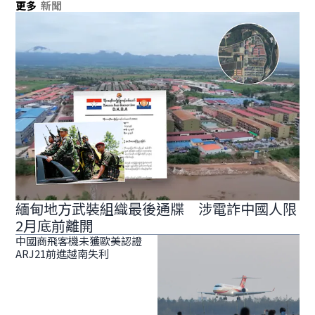
更多
新聞
緬甸地方武裝組織最後通牒 涉電詐中國人限
2月底前離開
中國商飛客機未獲歐美認證
ARJ21前進越南失利