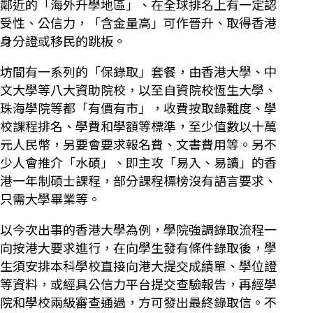
鄰近的「海外升學地區」、在全球排名上有一定認
受性、公信力，「含金量高」可作晉升、取得香港
身分證或移民的跳板。
坊間有一系列的「保錄取」套餐，由香港大學、中
文大學等八大資助院校，以至自資院校恆生大學、
珠海學院等都「有價有市」，收費按取錄難度、學
校課程排名、學費和學額等標準，至少值數以十萬
元人民幣，另要會要求報名費、文書費用等。另不
少人會推介「水碩」、即主攻「易入、易讀」的香
港一年制碩士課程，部分課程標榜沒有語言要求、
只需大學畢業等。
以今次出事的香港大學為例，學院強調錄取流程一
向按港大要求進行，在向學生發有條件錄取後，學
生須安排本科學校直接向港大提交成績單、學位證
等資料，或經具公信力平台提交查驗報告，再經學
院和學校兩級審查通過，方可發出最終錄取信。不