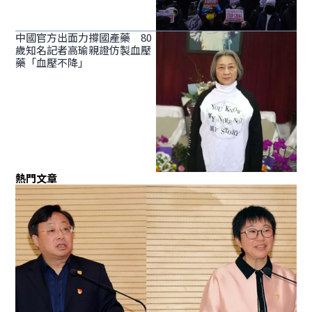
中國官方出面力撐國產藥 80
歲知名記者高瑜親證仿製血壓
藥「血壓不降」
熱門文章