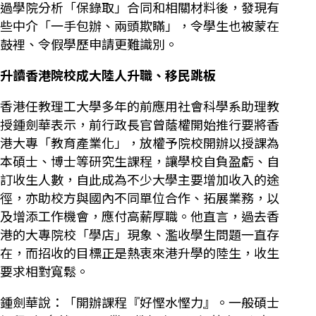
過學院分析「保錄取」合同和相關材料後，發現有
些中介「一手包辦、兩頭欺瞞」，令學生也被蒙在
鼓裡、令假學歷申請更難識別。
升讀香港院校成大陸人升職、移民跳板
香港任教理工大學多年的前應用社會科學系助理教
授鍾劍華表示，前行政長官曾蔭權開始推行要將香
港大專「教育產業化」，放權予院校開辦以授課為
本碩士、博士等研究生課程，讓學校自負盈虧、自
訂收生人數，自此成為不少大學主要增加收入的途
徑，亦助校方與國內不同單位合作、拓展業務，以
及增添工作機會，應付高薪厚職。他直言，過去香
港的大專院校「學店」現象、濫收學生問題一直存
在，而招收的目標正是熱衷來港升學的陸生，收生
要求相對寬鬆。
鍾劍華說：「開辦課程『好慳水慳力』。一般碩士