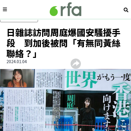
內容分類
搜
跳過主要內容
日雜誌訪問周庭爆國安騷擾手
段 到加後被問「有無同黃絲
聯絡？」
2024.01.04