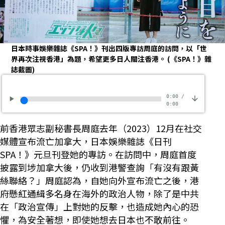
日本時事娛樂雜誌《SPA！》刊出四版專訪周庭的訪問，以「世
界再次注視香港」為題，希望更多日人關注香港。
(《SPA！》雜
誌截圖)
0:00
/
0:00
前香港眾志副秘書長周庭去年（2023）12月在社交
媒體宣布流亡加拿大，日本娛樂雜誌《日刊
SPA！》元旦刊登她的專訪。在訪問中，周庭首度
披露到埗加拿大後，仍收到港警查詢「有沒有跟黃
絲聯絡？」周庭認為，自她向外宣布流亡之後，港
府懸紅通緝多名身在海外的政治人物，除了是中共
在「政治宣傳」上對她的反擊，也造成她內心的恐
懼，為安全著想，即使她想去日本也不敢前往。