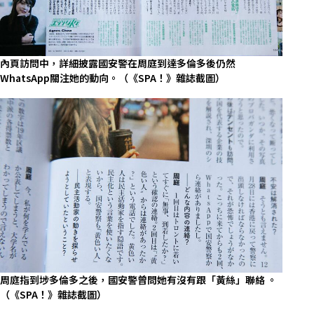
內頁訪問中，詳細披露國安警在周庭到達多倫多後仍然
WhatsApp關注她的動向。（《SPA！》雜誌截圖）
周庭指到埗多倫多之後，國安警曾問她有沒有跟「黃絲」聯絡 。
（《SPA！》雜誌截圖）