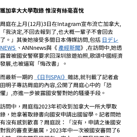
獲加拿大大學取錄 惟沒有絲毫喜悅
周庭在上月(12月)3日在Intagram宣布流亡加拿大,
「我決定,不回去報到了,也大概一輩子不會回去
了。」其後她接受多間日本傳媒訪問,包括
日デレ
NEWS
、ANNnews與《
產經新聞
》,在訪問中,她透
露曾被國安警察要求回深圳旅遊拍照,歌頌中國經濟
發展,也被逼寫「悔改書」。
而最新一期的
《日刊SPA!》
雜誌,就刊載了記者倉
田明子專訪周庭的內容,公開了周庭心中的「恐
懼」,亦進一步披露國安警對她的騷擾手段。
訪問中，周庭指2023年初收到加拿大一所大學取
錄，她拿著取錄書向國安申請出國留學。記者問她
有沒有感到歡喜？周庭說：「沒有，申請之後國安
對我的審查更嚴厲，2023年中一次被國安審問了6