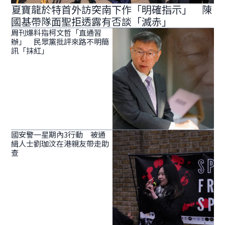
夏寶龍於特首外訪突南下作「明確指示」 陳
國基帶隊面聖拒透露有否談「滅赤」
周刊爆料指柯文哲「直通習
辦」 民眾黨批評來路不明簡
訊「抹紅」
國安警一星期內3行動 被通
緝人士劉珈汶在港親友帶走助
查