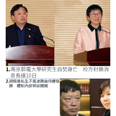
1
.
南京郵電大學研究生自焚身亡 校方封鎖消
息長達10日
2
.
胡錫進私生子風波輿論持續發
酵 體制內卻禁談醜聞