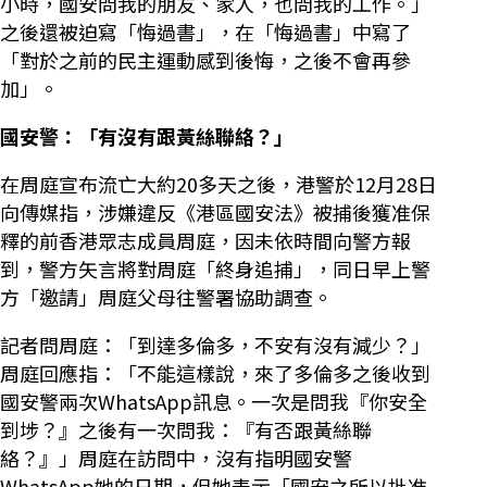
小時，國安問我的朋友、家人，也問我的工作。」
之後還被迫寫「悔過書」，在「悔過書」中寫了
「對於之前的民主運動感到後悔，之後不會再參
加」。
國安警：「有沒有跟黃絲聯絡？」
在周庭宣布流亡大約20多天之後，港警於12月28日
向傳媒指，涉嫌違反《港區國安法》被捕後獲准保
釋的前香港眾志成員周庭，因未依時間向警方報
到，警方矢言將對周庭「終身追捕」，同日早上警
方「邀請」周庭父母往警署協助調查。
記者問周庭：「到達多倫多，不安有沒有減少？」
周庭回應指：「不能這樣說，來了多倫多之後收到
國安警兩次WhatsApp訊息。一次是問我『你安全
到埗？』之後有一次問我：『有否跟黃絲聯
絡？』」周庭在訪問中，沒有指明國安警
WhatsApp她的日期，但她表示「國安之所以批准