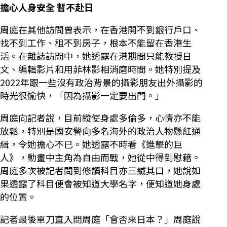
擔心人身安全 暫不赴日
周庭在其他訪問曾表示，在香港開不到銀行戶口、
找不到工作、租不到房子，根本不能留在香港生
活。在雜誌訪問中，她透露在港期間只能教授日
文、編輯影片和用菲林影相消磨時間。她特別提及
2022年跟一些沒有政治背景的攝影朋友出外攝影的
時光很愉快，「因為攝影一定要出門。」
周庭向記者說，目前縱使身處多倫多，心情亦不能
放鬆，特別是國安警向多名海外的政治人物懸紅通
緝，令她擔心不已。她透露不時看《進擊的巨
人》，動畫中主角為自由而戰，她從中得到慰藉。
周庭多次被記者問到修讀科目亦三緘其口，她說如
果透露了科目便會被知道大學名字，便知道她身處
的位置。
記者最後單刀直入問周庭「會否來日本？」周庭說