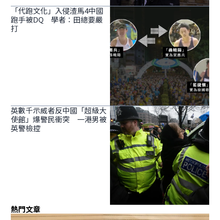
「代跑文化」入侵渣馬4中國
跑手被DQ 學者：田總要嚴
打
英數千示威者反中國「超級大
使館」爆警民衝突 一港男被
英警檢控
熱門文章