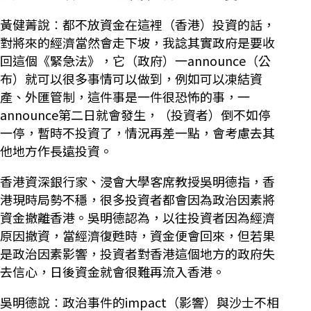
黃健菁說︰都不放資金在這裡（香港）投資的話，
對將來的經濟當然會走下坡，我諗其實政府是要收
回這個《緊急法》，它（政府）一announce（公
布）就可以很多事情可以做到，例如可以凍結資
產、外匯管制，這件事是一件很恐怖的事，一
announce第二日就會發生，（投資者）倒不如停
一停，暫時不投資了，情況再差一點，會考慮去其
他地方作長遠投資。
香港資深銀行家、浸會大學客席教授吳明德指，香
港現時局勢不穩，很多投資者都會因為政治因素將
資金撤離香港。吳明德認為，以往投資者因為經濟
原因撤資，當經濟復甦時，資金便會回來，但若果
是政治因素影響，投資者對香港這個地方的政府失
去信心，日後資金就會很難再流入香港。
吳明德說︰政治事件的impact（影響）與沙士不相