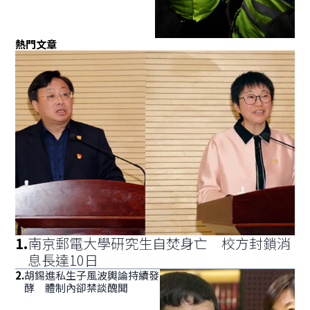
熱門文章
1
.
南京郵電大學研究生自焚身亡 校方封鎖消
息長達10日
2
.
胡錫進私生子風波輿論持續發
酵 體制內卻禁談醜聞