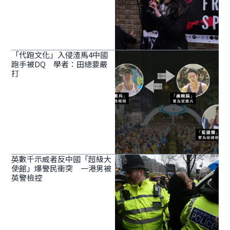
「代跑文化」入侵渣馬4中國
跑手被DQ 學者：田總要嚴
打
英數千示威者反中國「超級大
使館」爆警民衝突 一港男被
英警檢控