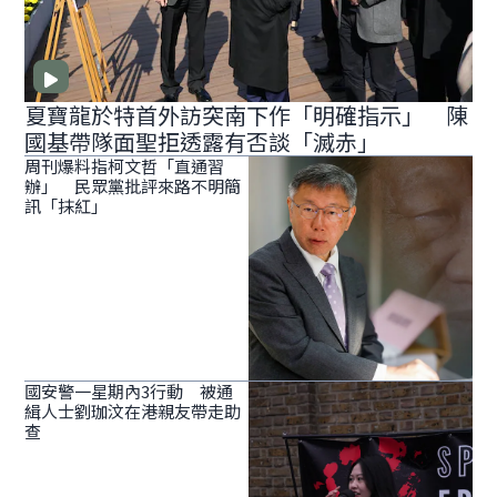
夏寶龍於特首外訪突南下作「明確指示」 陳
國基帶隊面聖拒透露有否談「滅赤」
周刊爆料指柯文哲「直通習
辦」 民眾黨批評來路不明簡
訊「抹紅」
國安警一星期內3行動 被通
緝人士劉珈汶在港親友帶走助
查