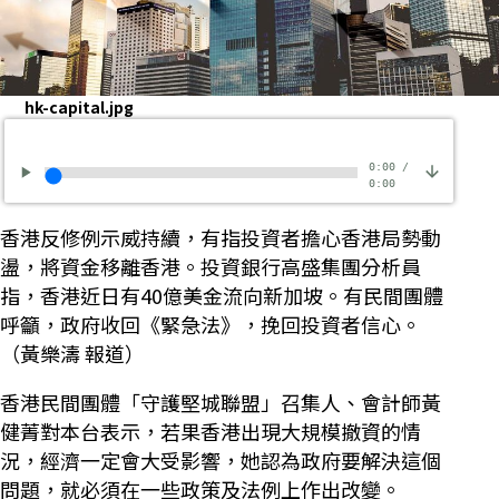
hk-capital.jpg
0:00
/
0:00
香港反修例示威持續，有指投資者擔心香港局勢動
盪，將資金移離香港。投資銀行高盛集團分析員
指，香港近日有40億美金流向新加坡。有民間團體
呼籲，政府收回《緊急法》，挽回投資者信心。
（黃樂濤 報道）
香港民間團體「守護堅城聯盟」召集人、會計師黃
健菁對本台表示，若果香港出現大規模撤資的情
況，經濟一定會大受影響，她認為政府要解決這個
問題，就必須在一些政策及法例上作出改變。