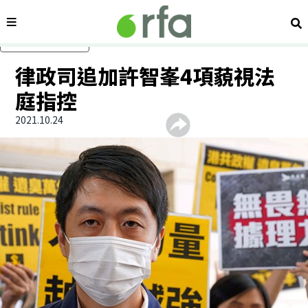
內容分類
搜
跳過主要內容
律政司追加許智峯4項藐視法
庭指控
2021.10.24