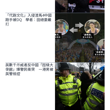
「代跑文化」入侵渣馬4中國
跑手被DQ 學者：田總要嚴
打
英數千示威者反中國「超級大
使館」爆警民衝突 一港男被
英警檢控