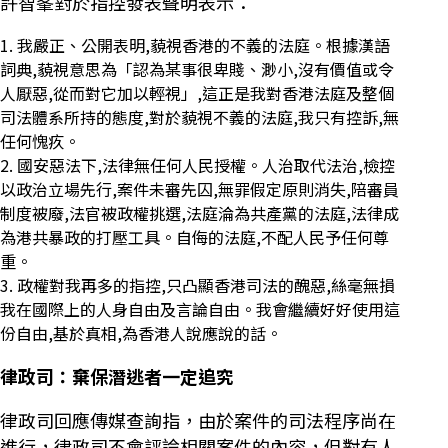
許智峯對於指控發表聲明表示：
我嚴正、公開表明,藐視香港的不義的法庭。根據漢語
詞典,藐視意思為「認為某事很卑賤、渺小,沒有價值或令
人厭惡,從而對它加以輕視」,這正是我對香港法庭及整個
司法體系所持的態度,對於藐視不義的法庭,我只有控訴,無
任何愧疚。
國安惡法下,法律無任何人民授權。人治取代法治,檢控
以政治立場先行,案件未審先囚,無罪假定原則消失,陪審員
制度被廢,法官被政權挑選,法庭淪為共產黨的法庭,法律成
為港共暴政的打壓工具。自侮的法庭,不配人民予任何尊
重。
政權對我再多的指控,只凸顯香港司法的醜惡,絲毫無損
我在國際上的人身自由及言論自由。我會繼續好好使用這
份自由,基於真相,為香港人說應說的話。
律政司：棄保潛逃者一定追究
律政司回應傳媒查詢指，由於案件的司法程序尚在
進行，律政司不會評論相關案件的內容，但對有人