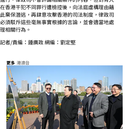
在香港干犯不同罪行遭檢控後，向法庭虛構理由藉
此棄保潛逃，再肆意攻擊香港的司法制度，律政司
必須駁斥這些毫無事實根據的言論，並會適當地處
理相關行為。
記者/責編：鍾廣政 網編：劉定堅
更多
港澳台