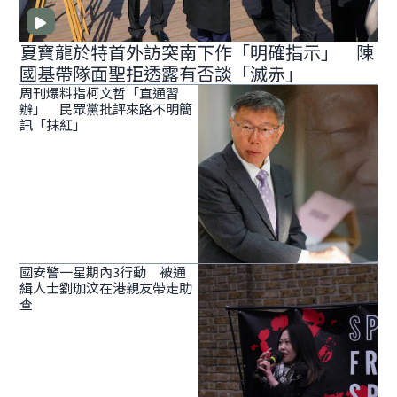
夏寶龍於特首外訪突南下作「明確指示」 陳
國基帶隊面聖拒透露有否談「滅赤」
周刊爆料指柯文哲「直通習
辦」 民眾黨批評來路不明簡
訊「抹紅」
國安警一星期內3行動 被通
緝人士劉珈汶在港親友帶走助
查