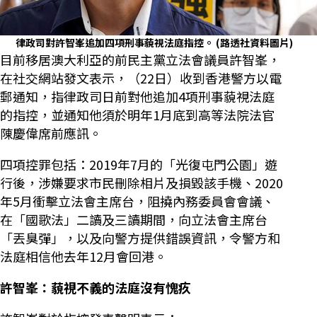
律政司對許智峯追加四項刑事藐視法庭指控。
(路透社資料圖片)
目前移居澳大利亞的前民主黨立法會議員許智峯，
在社交網站發文表示，（22日）收到香港警方以電
郵通知，指律政司日前對他追加4項刑事藐視法庭
的指控，並通知他須於明年1月底到高等法院法官
陳慶偉席前應訊。
四項控罪包括：2019年7月的「光復屯門公園」遊
行後，涉嫌要求市民刪除相片及損毀該手機、2020
年5月衝擊立法會主席台，阻撓內務委員會會議、
在「國歌法」二讀及三讀期間，向立法會主席台
「丟臭彈」，以及向警方提供錯誤資訊，令警方和
法庭相信他去年12月會回港。
許智峯：藐視不義的法庭沒有愧疚