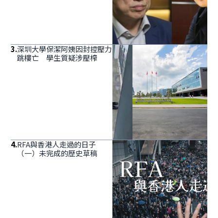
3
.
深圳大學保潔阿姨因封控壓力
跳樓亡 學生質疑涉壓榨
4
.
RFA與香港人走過的日子
（一）未完成的歷史草稿