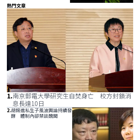
熱門文章
1
.
南京郵電大學研究生自焚身亡 校方封鎖消
息長達10日
2
.
胡錫進私生子風波輿論持續發
酵 體制內卻禁談醜聞