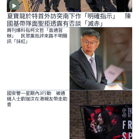
夏寶龍於特首外訪突南下作「明確指示」 陳
國基帶隊面聖拒透露有否談「滅赤」
周刊爆料指柯文哲「直通習
辦」 民眾黨批評來路不明簡
訊「抹紅」
國安警一星期內3行動 被通
緝人士劉珈汶在港親友帶走助
查