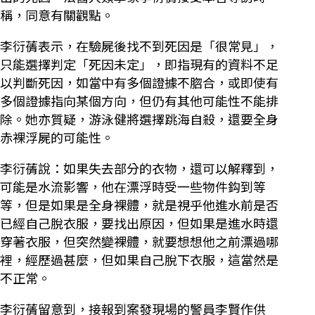
稱，同意有關觀點。
李衍蒨表示，在驗屍後找不到死因是「很常見」，
只能選擇判定「死因未定」，即指現有的資料不足
以判斷死因，如當中有多個證據不脗合，或即使有
多個證據指向某個方向，但仍有其他可能性不能排
除。她亦質疑，游泳健將選擇跳海自殺，還要全身
赤裸浮屍的可能性。
李衍蒨說：如果失去部分的衣物，還可以解釋到，
可能是水流影響，他在漂浮時受一些物件鈎到等
等，但是如果是全身裸體，就是視乎他進水前是否
已經自己脫衣服，要找出原因，但如果是進水時還
穿著衣服，但突然變裸體，就要想想他之前漂過哪
裡，經歷過甚麼，但如果自己脫下衣服，這當然是
不正常。
李衍蒨留意到，接報到案發現場的警員李賢作供