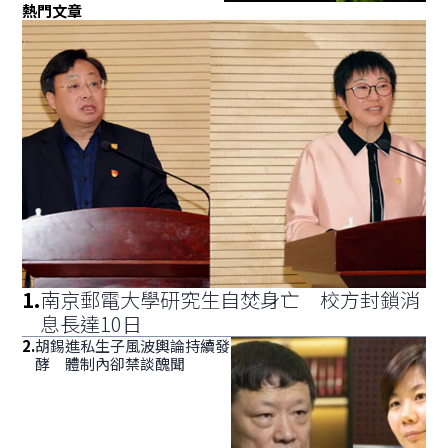
熱門文章
1
.
南京郵電大學研究生自焚身亡 校方封鎖消
息長達10日
2
.
胡錫進私生子風波輿論持續發
酵 體制內卻禁談醜聞