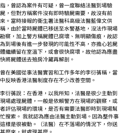
指，曾認為案件有可疑，曾一度聯絡法醫到場驗
屍，但對方稱案件沒有即時驗屍需要，故沒有前
來。當時接報的衛生署法醫科高級法醫藍偉文供
稱，由於當時屍體已移送至水警基地，沒法作現場
勘察，加上警方稱屍體已腐壞、無明顯傷痕，故認
為到場後有進一步發現的可能性不高，亦擔心若屍
體繼續留在室溫下，或會很快腐壞，故他認為應盡
快將屍體送去殮房冷藏再解剖。
曾在美國從事法醫實習和工作多年的李衍蒨稱，當
中反映香港法醫制度存在不少改善空間。
李衍蒨說：在香港，以我所知，法醫是很少主動到
現場處理屍體，一般是依賴警方在現場的觀察，或
者評估現場的環境，是否有需要法醫即時到現場幫
忙搜索。 我就認為應由法醫主動到場。因為整件事
這樣是很被動。（法醫）在不落場的情況下，你送
甚麼來，就處理甚麼。