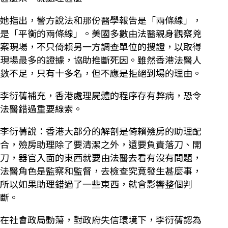
她指出，警方說法和那份醫學報告是「兩條線」，
是「平衡的兩條線」。美國多數由法醫親身觀察兇
案現場，不只倚賴另一方調查單位的搜證，以取得
現場最多的證據，協助推斷死因。雖然香港法醫人
數不足，只有十多名，但不應是拒絕到場的理由。
李衍蒨補充，香港處理屍體的程序存有弊病，恐令
法醫錯過重要線索。
李衍蒨說：香港大部分的解剖是倚賴殮房的助理配
合，殮房助理除了要清潔之外，還要負責落刀、開
刀，器官入面的東西就要由法醫去看有沒有問題，
法醫角色是監察和監督，去檢查究竟發生甚麼事，
所以如果助理錯過了一些東西，就會影響整個判
斷。
在社會政局動蕩，對政府失信環境下，李衍蒨認為