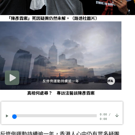
「陳彥霖案」死因疑團仍然未解。（路透社圖片）
真相何處尋？ 專訪法醫談陳彥霖案
0:00
/
0:00
反修例運動持續逾一年，香港人心中仍有眾多疑團