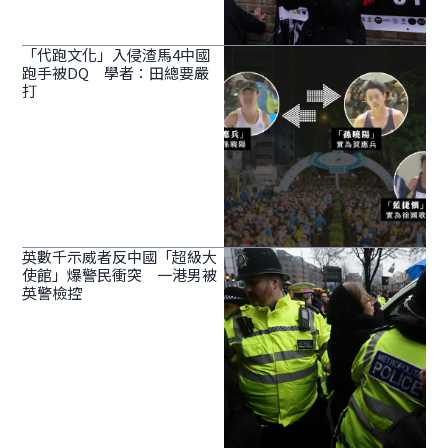
「代跑文化」入侵渣馬4中國
跑手被DQ 學者：田總要嚴
打
英數千示威者反中國「超級大
使館」爆警民衝突 一港男被
英警檢控