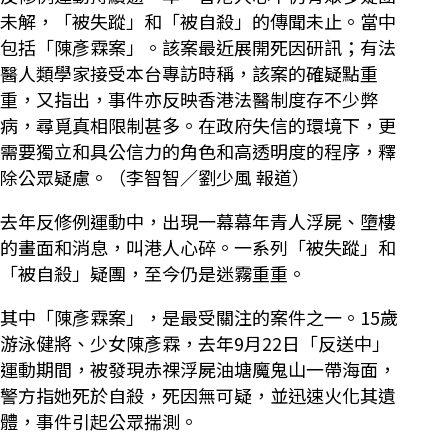
未解，「被失蹤」和「被自殺」的傳聞未止。當中
包括「陳彥霖案」。該案最近展開死因研訊；有法
醫人類學家接受本台專訪時稱，該案的確疑點重
重，又指出，事件亦反映香港法醫制度存不少弊
病，尋覓真相限制甚多。在政府失信的環境下，更
需要獨立和具公信力的角色和高透明度的程序，釋
除公眾疑慮。（李智智／劉少風 報道）
去年反修例運動中，出現一幕幕年青人浮屍、墮樓
的畫面和消息，叫港人心碎。一系列「被失蹤」和
「被自殺」疑團，至今仍是迷霧重重。
其中「陳彥霖案」，是最受關注的案件之一。15歲
游泳健將、少女陳彥霖，去年9月22日「反送中」
運動期間，被發現赤祼浮屍油塘魔鬼山一帶海面，
警方指她死於自殺，死因無可疑，並迅速火化其遺
體，事件引起公眾揣測。