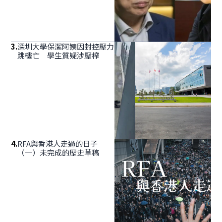
3
.
深圳大學保潔阿姨因封控壓力
跳樓亡 學生質疑涉壓榨
4
.
RFA與香港人走過的日子
（一）未完成的歷史草稿