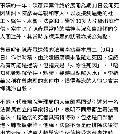
事隔約一年，陳彥霖案件終於展開為期11日公開死
因研訊。陳彥霖母親和家人，以及接觸過她的社
工、醫生、水警、法醫和同學等30多人陸續出庭作
供。當中除了陳彥霖當時的精神狀況和自殺傾向令
人關注外，其當時赤祼浮屍的狀態亦成為焦點。
負責解剖陳彥霖遺體的法醫李毓華本周二（9月1
日）作供時稱，由於遺體腐爛未能確定死因，但認
為有可能是遇溺，但指只是「排除性死因」，「唔
知死者點解全裸，點樣、幾時同點解入水」。李毓
華又稱在曾處理的案件中，懂得游泳的人很少會選
擇跳海自殺。
不過，代表醫院管理局的大律師馮國礎引述另一名
法醫馬宣立的專家報告中，表明不同意衛生署法醫
看法，指遇溺的死者具獨特特徵，包括是口部發
泡、肺部擴張等。他稱，法醫不應是經排除法後得
出的死因，法醫人類學家李衍蒨接受本台專訪時