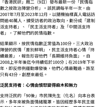
「香港民研」周二（9日）發布最新一份「民情指
數之按政治陣營分析」。該民調每半年一次，由
2007年7月至2023年12月，以隨機抽樣真人電話訪
問逾40萬人，據受訪者的政治取向，劃分成「建制
派支持者」、「民主派支持者」及「中間派支持
者」，了解他們的民情指數。
結果顯示，按民情指數正常值為100分，三大政治
陣營的民情「差別鮮明」，民主派支持者心情「持
續最差」，報告形容他們「長期維持負面」，自
2008上半年後迄今持續低於100分；在2019年下半
年，即反修例運動爆發後，他們心情最難過，跌至
只有43分，創歷來最低。
泛民支持者：心情由憤怒變得麻木和無力
支持泛民的「90後」市民陳先生（化名）向本台表
示，多年來被負面情緒籠罩，皆因經歷多年民主運