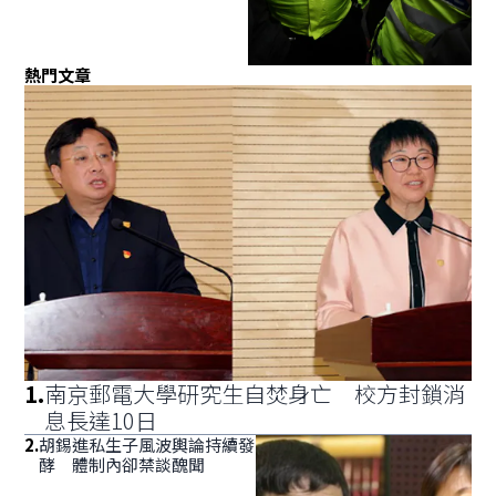
熱門文章
1
.
南京郵電大學研究生自焚身亡 校方封鎖消
息長達10日
2
.
胡錫進私生子風波輿論持續發
酵 體制內卻禁談醜聞