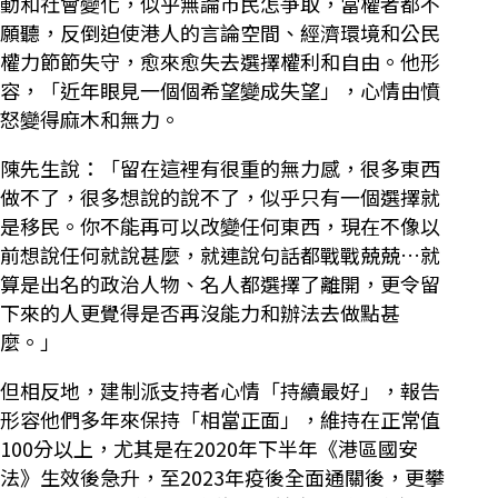
動和社會變化，似乎無論市民怎爭取，當權者都不
願聽，反倒迫使港人的言論空間、經濟環境和公民
權力節節失守，愈來愈失去選擇權利和自由。他形
容，「近年眼見一個個希望變成失望」，心情由憤
怒變得麻木和無力。
陳先生說：「留在這裡有很重的無力感，很多東西
做不了，很多想說的說不了，似乎只有一個選擇就
是移民。你不能再可以改變任何東西，現在不像以
前想說任何就說甚麼，就連說句話都戰戰兢兢…就
算是出名的政治人物、名人都選擇了離開，更令留
下來的人更覺得是否再沒能力和辦法去做點甚
麼。」
但相反地，建制派支持者心情「持續最好」，報告
形容他們多年來保持「相當正面」，維持在正常值
100分以上，尤其是在2020年下半年《港區國安
法》生效後急升，至2023年疫後全面通關後，更攀