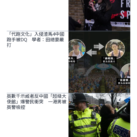
「代跑文化」入侵渣馬4中國
跑手被DQ 學者：田總要嚴
打
英數千示威者反中國「超級大
使館」爆警民衝突 一港男被
英警檢控