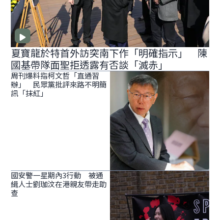
夏寶龍於特首外訪突南下作「明確指示」 陳
國基帶隊面聖拒透露有否談「滅赤」
周刊爆料指柯文哲「直通習
辦」 民眾黨批評來路不明簡
訊「抹紅」
國安警一星期內3行動 被通
緝人士劉珈汶在港親友帶走助
查