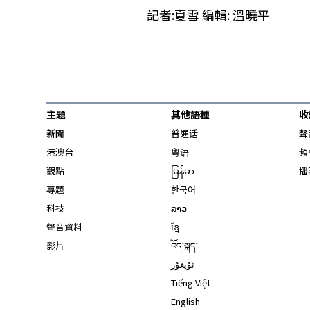
記者:夏雪 編輯: 溫曉平
主題
其他語種
收
新聞
普通话
聲
港澳台
粤语
頻
觀點
မြန်မာ
播
專題
한국어
科技
ລາວ
聲音資料
ខ្មែ
影片
བོད་སྐད།
ئۇيغۇر
Tiếng Việt
English