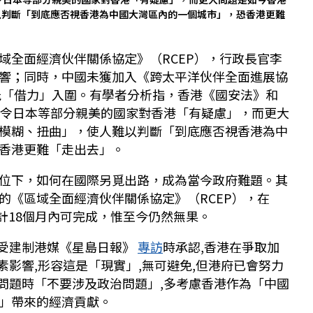
以判斷「到底應否視香港為中國大灣區內的一個城市」，恐香港更難
域全面經濟伙伴關係協定》（RCEP），行政長官李
響；同時，中國未獲加入《跨太平洋伙伴全面進展協
未能「借力」入圍。有學者分析指，香港《國安法》和
，令日本等部分親美的國家對香港「有疑慮」，而更大
模糊、扭曲」，使人難以判斷「到底應否視香港為中
香港更難「走出去」。
位下，如何在國際另覓出路，成為當今政府難題。其
的《區域全面經濟伙伴關係協定》（RCEP），在
預計18個月內可完成，惟至今仍然無果。
接受建制港媒《星島日報》
專訪
時承認,香港在爭取加
因素影響,形容這是「現實」,無可避免,但港府已會努力
作問題時「不要涉及政治問題」,多考慮香港作為「中國
」帶來的經濟貢獻。