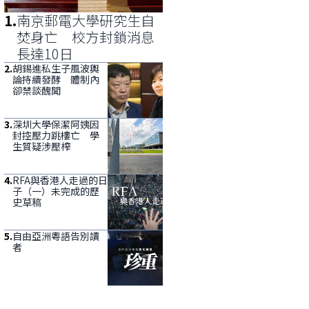
1
.
南京郵電大學研究生自
焚身亡 校方封鎖消息
長達10日
2
.
胡錫進私生子風波輿
論持續發酵 體制內
卻禁談醜聞
3
.
深圳大學保潔阿姨因
封控壓力跳樓亡 學
生質疑涉壓榨
4
.
RFA與香港人走過的日
子（一）未完成的歷
史草稿
5
.
自由亞洲粵語告別讀
者