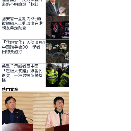
來路不明簡訊「抹紅」
國安警一星期內3行動
被通緝人士劉珈汶在港
親友帶走助查
「代跑文化」入侵渣馬4
中國跑手被DQ 學者：
田總要嚴打
英數千示威者反中國
「超級大使館」爆警民
衝突 一港男被英警檢
控
熱門文章