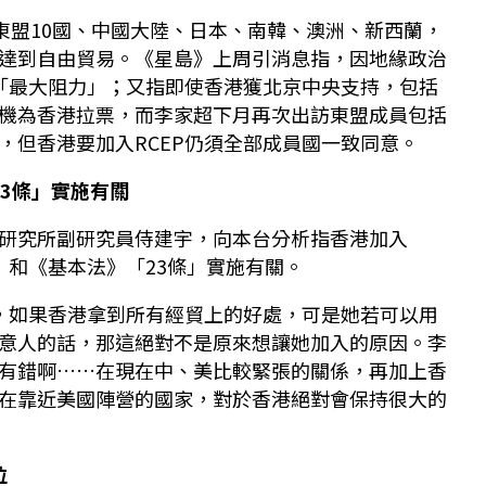
括東盟10國、中國大陸、日本、南韓、澳洲、新西蘭，
達到自由貿易。《星島》上周引消息指，因地緣政治
P「最大阻力」；又指即使香港獲北京中央支持，包括
機為香港拉票，而李家超下月再次出訪東盟成員包括
，但香港要加入RCEP仍須全部成員國一致同意。
23條」實施有關
研究所副研究員侍建宇，向本台分析指香港加入
》和《基本法》「23條」實施有關。
P，如果香港拿到所有經貿上的好處，可是她若可以用
意人的話，那這絕對不是原來想讓她加入的原因。李
有錯啊……在現在中、美比較緊張的關係，再加上香
在靠近美國陣營的國家，對於香港絕對會保持很大的
位