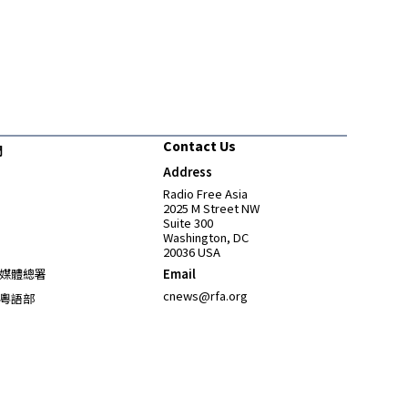
Contact Us
們
Address
Opens in new window
Radio Free Asia
2025 M Street NW
Suite 300
Washington, DC
20036 USA
Opens in new window
媒體總署
Email
Opens in new window
cnews@rfa.org
粵語部
Opens in new window