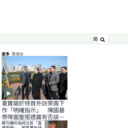
简
搜尋
更多
港澳台
夏寶龍於特首外訪突南下
作「明確指示」 陳國基
帶隊面聖拒透露有否談
「滅赤」
周刊爆料指柯文哲「直
通習辦」 民眾黨批評