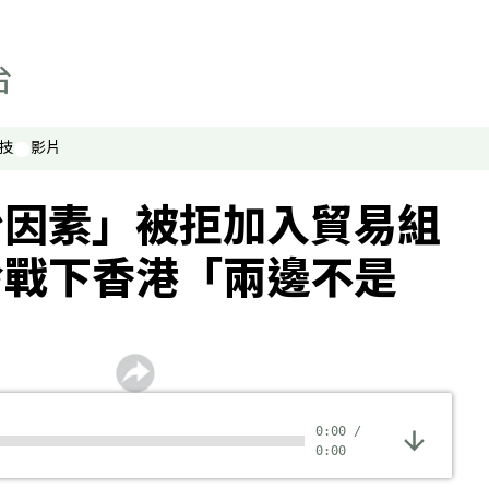
技
影片
治因素」被拒加入貿易組
冷戰下香港「兩邊不是
0:00
/
0:00