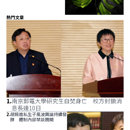
熱門文章
1
.
南京郵電大學研究生自焚身亡 校方封鎖消
息長達10日
2
.
胡錫進私生子風波輿論持續發
酵 體制內卻禁談醜聞