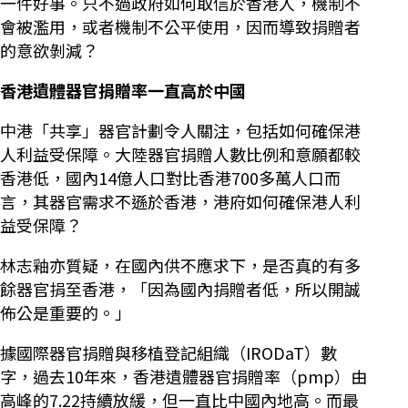
一件好事。只不過政府如何取信於香港人，機制不
會被濫用，或者機制不公平使用，因而導致捐贈者
的意欲剝減？
香港遺體器官捐贈率一直高於中國
中港「共享」器官計劃令人關注，包括如何確保港
人利益受保障。大陸器官捐贈人數比例和意願都較
香港低，國內14億人口對比香港700多萬人口而
言，其器官需求不遜於香港，港府如何確保港人利
益受保障？
林志釉亦質疑，在國內供不應求下，是否真的有多
餘器官捐至香港，「因為國內捐贈者低，所以開誠
佈公是重要的。」
據國際器官捐贈與移植登記組織（IRODaT）數
字，過去10年來，香港遺體器官捐贈率（pmp）由
高峰的7.22持續放緩，但一直比中國內地高。而最