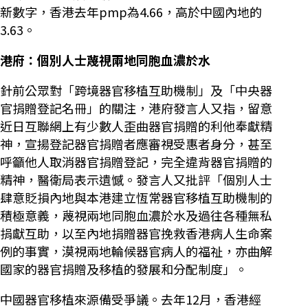
新數字，香港去年pmp為4.66，高於中國內地的
3.63。
港府：個別人士蔑視兩地同胞血濃於水
針前公眾對「跨境器官移植互助機制」及「中央器
官捐贈登記名冊」的關注，港府發言人又指，留意
近日互聯網上有少數人歪曲器官捐贈的利他奉獻精
神，宣揚登記器官捐贈者應審視受惠者身分，甚至
呼籲他人取消器官捐贈登記，完全違背器官捐贈的
精神，醫衛局表示遺憾。發言人又批評「個別人士
肆意貶損內地與本港建立恆常器官移植互助機制的
積極意義，蔑視兩地同胞血濃於水及過往各種無私
捐獻互助，以至內地捐贈器官挽救香港病人生命案
例的事實，漠視兩地輪候器官病人的福祉，亦曲解
國家的器官捐贈及移植的發展和分配制度」。
中國器官移植來源備受爭議。去年12月，香港經