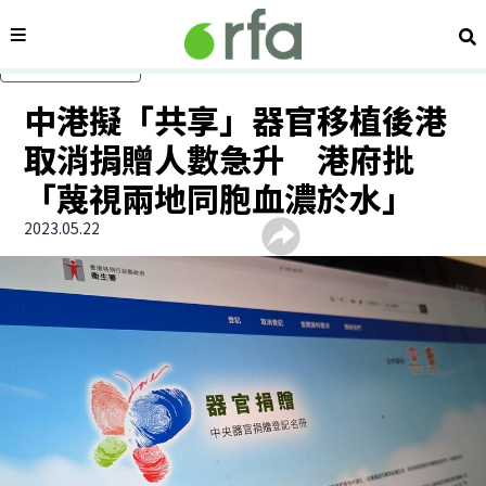
內容分類
搜
跳過主要內容
中港擬「共享」器官移植後港
取消捐贈人數急升 港府批
「蔑視兩地同胞血濃於水」
2023.05.22