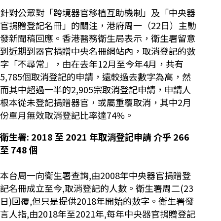
針對公眾對「跨境器官移植互助機制」及「中央器
官捐贈登記名冊」的關注，港府周一（22日）主動
發新聞稿回應。香港醫務衛生局表示，衛生署留意
到近期到器官捐贈中央名冊網站內，取消登記的數
字「不尋常」，由在去年12月至今年4月，共有
5,785個取消登記的申請，遠較過去數字為高，然
而其中超過一半的2,905宗取消登記申請，申請人
根本從未登記捐贈器官，或屬重覆取消，其中2月
份單月無效取消登記比率達74%。
衛生署:
2018
至
2021
年取消登記申請 介乎
266
至
748
個
本台周一向衛生署查詢,由2008年中央器官捐贈登
記名冊成立至今,取消登記的人數。衛生署周二(23
日)回覆,但只是提供2018年開始的數字。衛生署發
言人指,由2018年至2021年,每年中央器官捐贈登記