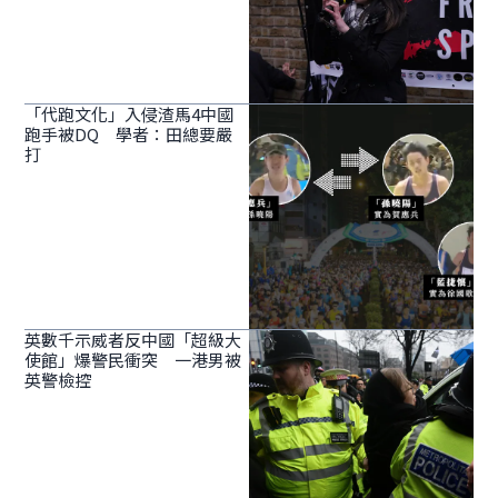
「代跑文化」入侵渣馬4中國
跑手被DQ 學者：田總要嚴
打
英數千示威者反中國「超級大
使館」爆警民衝突 一港男被
英警檢控