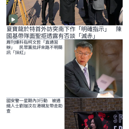
夏寶龍於特首外訪突南下作「明確指示」 陳
國基帶隊面聖拒透露有否談「滅赤」
周刊爆料指柯文哲「直通習
辦」 民眾黨批評來路不明簡
訊「抹紅」
國安警一星期內3行動 被通
緝人士劉珈汶在港親友帶走助
查