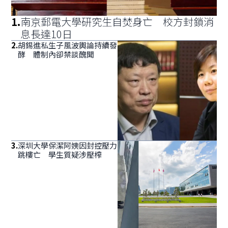
1
.
南京郵電大學研究生自焚身亡 校方封鎖消
息長達10日
2
.
胡錫進私生子風波輿論持續發
酵 體制內卻禁談醜聞
3
.
深圳大學保潔阿姨因封控壓力
跳樓亡 學生質疑涉壓榨