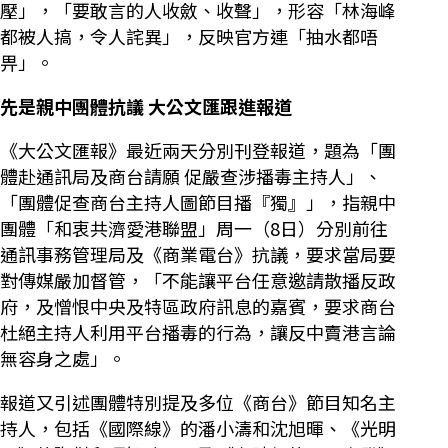
壓」，「要敢言的人收斂、收聲」，形容「林海峰
都被人搞，令人詫異」，反映官方連「抽水都唔
畀」。
先是親中團體抗議 大公文匯跟進報道
《大公文匯報》最近兩天分別刊登報道，題為「團
體赴通訊局及商台請願 促嚴查涉播毒主持人」、
「團體促查商台主持人圖節目播『獨』」，指親中
團體「和衷共濟愛港聯盟」周一（8日）分別前往
通訊事務管理局及《商業電台》抗議，要求當局要
對傳媒嚴加督管，「不能讓平台任意邀請散播反政
府，及憎恨中央及特區政府訊息的嘉賓，要求商台
杜絕主持人利用平台播毒的行為，讓反中賣港言論
無容身之處」。
報道又引述團體特別提及多位《商台》節目知名主
持人，包括《國際線》的潘小濤和沈旭暉、《光明