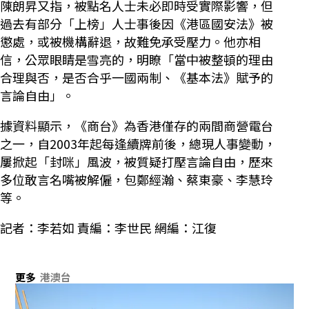
陳朗昇又指，被點名人士未必即時受實際影響，但
過去有部分「上榜」人士事後因《港區國安法》被
懲處，或被機構辭退，故難免承受壓力。他亦相
信，公眾眼睛是雪亮的，明瞭「當中被整頓的理由
合理與否，是否合乎一國兩制、《基本法》賦予的
言論自由」。
據資料顯示，《商台》為香港僅存的兩間商營電台
之一，自2003年起每逢續牌前後，總現人事變動，
屢掀起「封咪」風波，被質疑打壓言論自由，歷來
多位敢言名嘴被解僱，包鄭經瀚、蔡東豪、李慧玲
等。
記者：李若如 責編：李世民 網編：江復
更多
港澳台