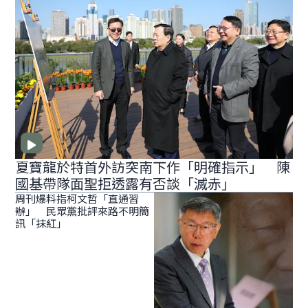
夏寶龍於特首外訪突南下作「明確指示」 陳
國基帶隊面聖拒透露有否談「滅赤」
周刊爆料指柯文哲「直通習
辦」 民眾黨批評來路不明簡
訊「抹紅」