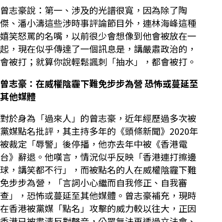
曾志豪說：第一、涉及的光譜很寬，因為除了陶
傑、潘小濤這些涉時事評論節目外，連林海峰這種
嬉笑怒罵的名嘴，以前很少會想像到他會被放在一
起，現在似乎傳達了一個訊息是，講嚴肅政治的，
會被打；就算你說輕鬆諷刺「抽水」，都會被打。
曾志豪：在威權陰霾下難免步步為營 恐怖或蔓延至
其他媒體
對於身為「過來人」的曾志豪，近年經歷過多次被
黨媒點名批評，其主持多年的《頭條新聞》2020年
被裁定「辱警」後停播，他亦去年中被《香港電
台》辭退。他嘆言，情況似乎反映「香港連打擦邊
球，講笑都不行」，而被點名的人在威權陰霾下難
免步步為營，「言詞小心繼而自我修正、自我審
查」，恐怖或蔓延至其他媒體。曾志豪補充，現時
在香港被黨媒「點名」攻擊的威力較以往大，正因
香港已被肅清反對聲音，公眾無法再透過立法會、