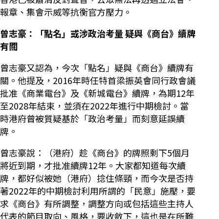
報章、集會示威等抗衡官方壓力。
曾志豪：「點名」或涉政治考量 疑與《商台》續牌
有關
曾志豪又認為，今次「點名」疑與《商台》續牌有
關。他提及，2016年時任特首梁振英會同行政會議
批准《商業電台》及《新城電台》續牌，為期12年
至2028年結束，並須在2022年進行中期檢討。當
時港府曾被質疑基於「政治考量」而刻意延誤續
牌。
曾志豪說：（港府）趁《商台》的牌照剩下5個月
將近到期，才批准續牌12年。大家都知道每次續
牌，都好似被她（港府）捻住條頸，而今次是否持
著2022年的中期檢討利用所謂的「民意」施壓，要
求《商台》有所調整，調整方向或包括這些主持人
代表的節目取向、風格，要收斂下，這也是在所難