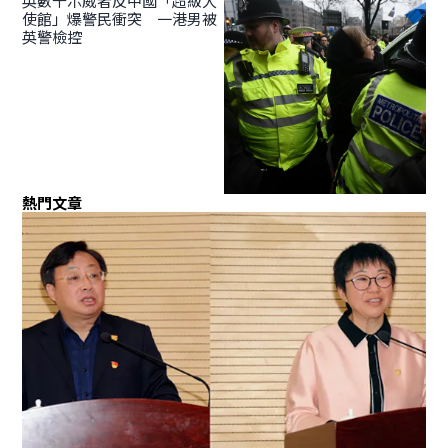
英數千示威者反中國「超級大
使館」爆警民衝突 一港男被
英警檢控
熱門文章