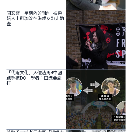
國安警一星期內3行動 被通
緝人士劉珈汶在港親友帶走助
查
「代跑文化」入侵渣馬4中國
跑手被DQ 學者：田總要嚴
打