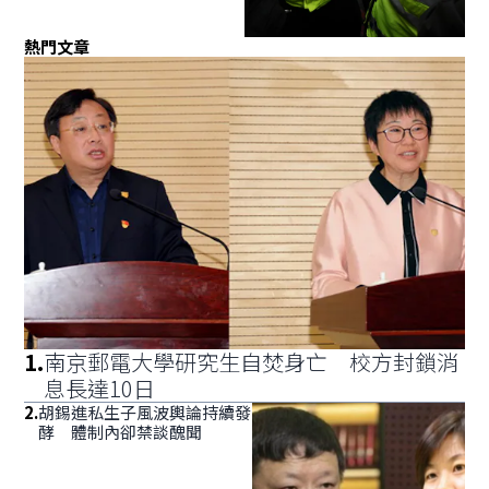
熱門文章
1
.
南京郵電大學研究生自焚身亡 校方封鎖消
息長達10日
2
.
胡錫進私生子風波輿論持續發
酵 體制內卻禁談醜聞