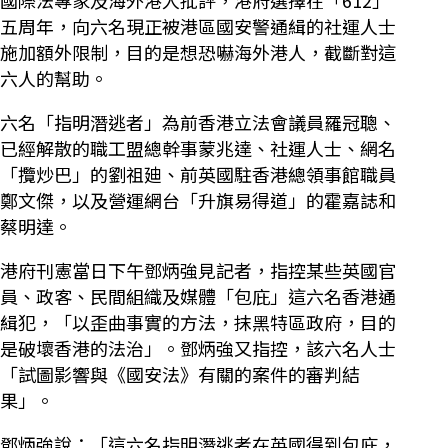
五周年，向六名現正被港區國安警通緝的社運人士
施加額外限制，目的是想恐嚇海外港人，截斷對這
六人的幫助。
六名「指明潛逃者」為前香港立法會議員羅冠聰、
已經解散的職工盟總幹事蒙兆達、社運人士、網名
「攬炒巴」的劉祖廸、前英國駐香港總領事館職員
鄭文傑，以及營運網台「升旗易得道」的霍嘉誌和
蔡明達。
港府刊憲當日下午鄧炳強見記者，指控某些英國官
員、政客、民間組織及媒體「包庇」這六名香港通
緝犯，「以歪曲事實的方法，抹黑特區政府，目的
是破壞香港的法治」。鄧炳強又指控，該六名人士
「試圖影響與《國安法》有關的案件的審判結
果」。
鄧炳強說：「這六名指明潛逃者在英國得到包庇，