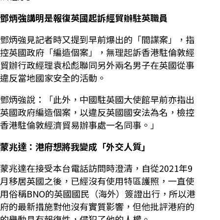
鄧炳強講明是報復英國起訴經貿辦駐英職員
鄧炳強見記者時又提到早前爆出的「間諜案」，指
控英國政府「編造個案」，無理起訴香港駐倫敦經
貿辦行政經理袁松彪聯同另外兩名男子在英國從事
違反當地國家安全的活動。
鄧炳強說：「此外，中國駐英國大使館早前亦指出
英國政府編造個案，以違反英國國安法為名，檢控
香港駐倫敦經濟貿易辦事處一名同事。」
蒙兆達：港府想將我變成「外交人質」
蒙兆達在接受本台電話訪問時澄清，自從2021年9
月移居英國之後，已經沒有使用特區護照，一直使
用俗稱BNO的英國國民（海外）簽證出行，所以港
府的最新措施對他沒有實質影響，但他批評港府的
的舉動具有報復性，侵犯了他的人權。