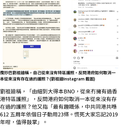
攬炒巴劉祖廸稱，自己從來沒有特區護照，反問港府如何取消一
本從來沒有存在過的護照？(劉祖廸Instagram 截圖)
劉祖廸稱，「由細到大得本BNO，從來冇擁有過香
港特區護照」，反問港府如何取消一本從來沒有存
在過的護照？他又指「最有趣嘅係，中共同港共喺
612 五周年依個日子動用23條。慌死大家忘記2019
年咁，值得鼓掌」。