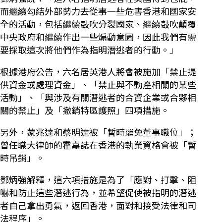
而繼續勾結外部勢力去從事一些危害香港和國家安
全的活動，包括繼續鼓吹分裂國家、繼續鼓吹顛覆
中央政府和繼續作出一些煽動意圖，因此我們有需
要採取這次將他們作為指明潛逃者的行動。」
根據港府公告，六名居英港人將會被施加「禁止提
供資金或處理資金」、「禁止與不動產相關的某些
活動」、「與涉及有關潛逃者的合資企業或合夥相
關的禁止」及「撤銷特區護照」四項措施。
另外，蒙兆達和蔡明達被「暫時罷免董事職位」；
曾任職大律師的霍嘉誌在香港的執業資格會被「暫
時吊銷」。
鄧炳強解釋，這六項措施是為了「應對、打擊、阻
嚇和防止這些潛逃行為，並希望促使被指明的潛逃
者自己拿出勇氣，返回香港，面對和接受法律和司
法程序」。