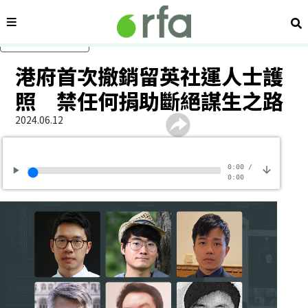
內容分類
搜
跳過主要內容
港府首次撤銷留英社運人士護
照 禁任何捐助斷絕謀生之路
2024.06.12
0:00
/
0:00