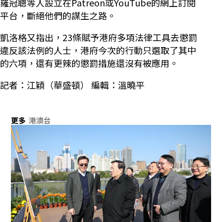
羅冠聰等人設立在Patreon或YouTube的網上訂閱
平台，斷絕他們的謀生之路。
凱洛格又指出，23條賦予港府多項法律工具去懲罰
違反該法例的人士，港府今次的行動只選取了其中
的六項，還有更辣的懲罰措施還沒有被應用。
記者：江穎（華盛頓） 編輯：溫曉平
更多
港澳台