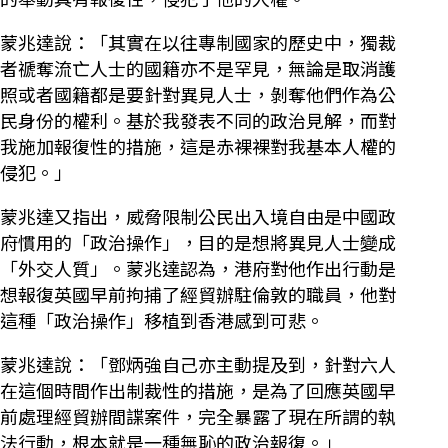
蒙兆達說：「其實在以往專制國家的歷史中，獨裁
者禠奪流亡人士的國籍亦不是罕見，無論是取消護
照或者國籍都是要針對異見人士，剝奪他們作為公
民身份的權利。基於我發表不同的政治見解，而對
我施加報復性的措施，這是赤裸裸對我基本人權的
侵犯。」
蒙兆達又指出，威脅限制公民出入境自由是中國政
府慣用的「政治操作」，目的是想將異見人士變成
「外交人質」。蒙兆達認為，港府對他作出行動是
想報復英國早前拘捕了經貿辦駐倫敦的職員，他對
這種「政治操作」移植到香港感到可悲。
蒙兆達說：「鄧炳強自己亦主動提及到，針對六人
在這個時間作出制裁性的措施，是為了回應英國早
前處理經貿辦間諜案件，完全暴露了現在所謂的執
法行動，根本就是一種無恥的政治報復。」