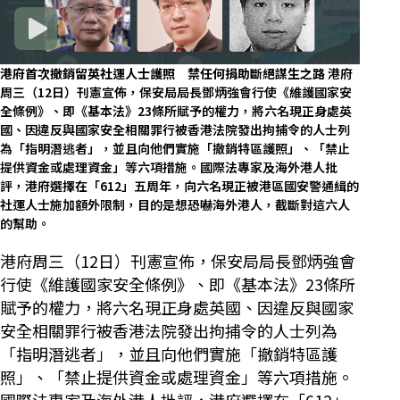
港府首次撤銷留英社運人士護照 禁任何捐助斷絕謀生之路
港府
周三（12日）刊憲宣佈，保安局局長鄧炳強會行使《維護國家安
全條例》、即《基本法》23條所賦予的權力，將六名現正身處英
國、因違反與國家安全相關罪行被香港法院發出拘捕令的人士列
為「指明潛逃者」，並且向他們實施「撤銷特區護照」、「禁止
提供資金或處理資金」等六項措施。國際法專家及海外港人批
評，港府選擇在「612」五周年，向六名現正被港區國安警通緝的
社運人士施加額外限制，目的是想恐嚇海外港人，截斷對這六人
的幫助。
港府周三（12日）刊憲宣佈，保安局局長鄧炳強會
行使《維護國家安全條例》、即《基本法》23條所
賦予的權力，將六名現正身處英國、因違反與國家
安全相關罪行被香港法院發出拘捕令的人士列為
「指明潛逃者」，並且向他們實施「撤銷特區護
照」、「禁止提供資金或處理資金」等六項措施。
國際法專家及海外港人批評，港府選擇在「612」