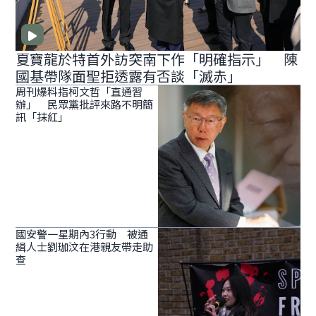
夏寶龍於特首外訪突南下作「明確指示」 陳
國基帶隊面聖拒透露有否談「滅赤」
周刊爆料指柯文哲「直通習
辦」 民眾黨批評來路不明簡
訊「抹紅」
國安警一星期內3行動 被通
緝人士劉珈汶在港親友帶走助
查