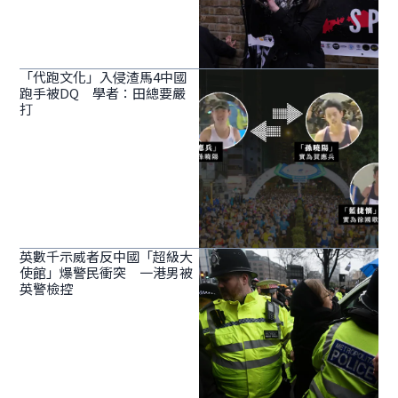
「代跑文化」入侵渣馬4中國
跑手被DQ 學者：田總要嚴
打
英數千示威者反中國「超級大
使館」爆警民衝突 一港男被
英警檢控