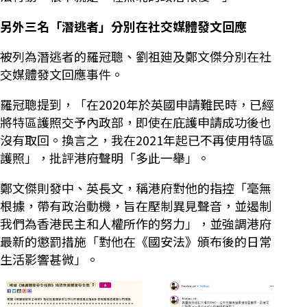
另外三名「潛逃者」分別在社交媒體發文回應
被列為潛逃者的羅冠聰、劉祖廸及鄭文傑分別在社
交媒體發文回應事件。
羅冠聰提到，「在2020年於英國申請難民時，已經
將特區護照交予內政部，即使在庇護申請成功後也
沒有取回。換言之，我在2021年起已不再使用特區
護照」，批評港府聲明「多此一舉」。
鄭文傑則發中、英長文，稱港府對他的指控「毫無
根據，帶有政治動機，旨在壓制異見聲音，並遏制
我們為香港民主和人權所作的努力」，並強調港府
最新的懲罰措施「對他在《國安法》頒布後的日常
生活影響甚微」。