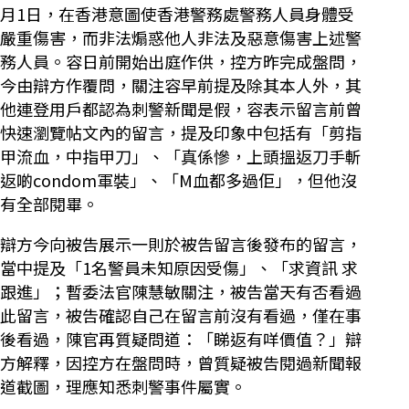
月1日，在香港意圖使香港警務處警務人員身體受
嚴重傷害，而非法煽惑他人非法及惡意傷害上述警
務人員。容日前開始出庭作供，控方昨完成盤問，
今由辯方作覆問，關注容早前提及除其本人外，其
他連登用戶都認為刺警新聞是假，容表示留言前曾
快速瀏覽帖文內的留言，提及印象中包括有「剪指
甲流血，中指甲刀」、「真係慘，上頭搵返刀手斬
返啲condom軍裝」、「M血都多過佢」，但他沒
有全部閱畢。
辯方今向被告展示一則於被告留言後發布的留言，
當中提及「1名警員未知原因受傷」、「求資訊 求
跟進」；暫委法官陳慧敏關注，被告當天有否看過
此留言，被告確認自己在留言前沒有看過，僅在事
後看過，陳官再質疑問道：「睇返有咩價值？」辯
方解釋，因控方在盤問時，曾質疑被告閱過新聞報
道截圖，理應知悉刺警事件屬實。