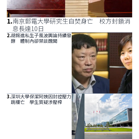
1
.
南京郵電大學研究生自焚身亡 校方封鎖消
息長達10日
2
.
胡錫進私生子風波輿論持續發
酵 體制內卻禁談醜聞
3
.
深圳大學保潔阿姨因封控壓力
跳樓亡 學生質疑涉壓榨