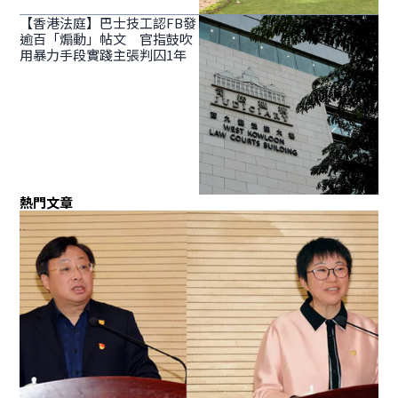
【香港法庭】巴士技工認FB發
逾百「煽動」帖文 官指鼓吹
用暴力手段實踐主張判囚1年
熱門文章