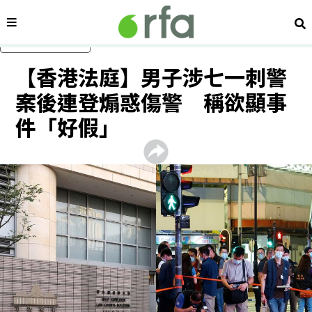
內容分類
搜
跳過主要內容
【香港法庭】男子涉七一刺警
案後連登煽惑傷警 稱欲顯事
件「好假」