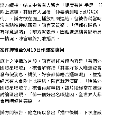
辯方續指，帖文中曾有人留言「呢度有片 手足」並
附上連結，其後有人回覆「仲要清到咁 del片啦X
街」，辯方欲在庭上播放相關連結，但被告稱當時
沒有點進連結觀看，陳官又質疑：「佢都冇睇過，
有咩意思啫」；辯方就表示，因點進連結會顯示另
一情況，陳官最終批准播片。
案件押後至9月19日作結案陳詞
庭上之後播放片段，陳官描述片段內容是「有個外
國歌星唱歌」，被告解釋指「其實好多人喺連登會
發布假消息、講笑，好多都係唔合邏輯嘅」，並指
經常有人會附上此連結。陳官就澄清問：「啫係外
國歌星唱歌？」被告再解釋指，該片段經常在連登
討論區出現，「係一個好出名嘅迷因，全世界人都
會用呢條片惡搞」。
辯方問被告，他之所以發出「插中後膊，下次應該