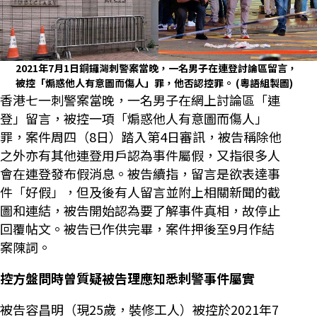
2021年7月1日銅鑼灣刺警案當晚，一名男子在連登討論區留言，
被控「煽惑他人有意圖而傷人」罪，他否認控罪。
(粵語組製圖)
香港七一刺警案當晚，一名男子在網上討論區「連
登」留言，被控一項「煽惑他人有意圖而傷人」
罪，案件周四（8日）踏入第4日審訊，被告稱除他
之外亦有其他連登用戶認為事件屬假，又指很多人
會在連登發布假消息。被告續指，留言是欲表達事
件「好假」，但及後有人留言並附上相關新聞的截
圖和連結，被告開始認為要了解事件真相，故停止
回覆帖文。被告已作供完畢，案件押後至9月作結
案陳詞。
控方盤問時曾質疑被告理應知悉刺警事件屬實
被告容昌明（現25歲，裝修工人）被控於2021年7