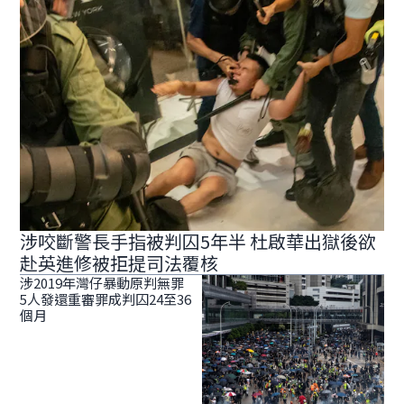
涉咬斷警長手指被判囚5年半 杜啟華出獄後欲
赴英進修被拒提司法覆核
涉2019年灣仔暴動原判無罪
5人發還重審罪成判囚24至36
個月