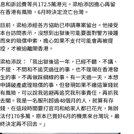
息和訴訟費等共172.5萬港元。梁柏添因擔心再留
在香港有風險，6月時決定流亡台灣。
目前，梁柏添經各方協助已申請專案留台。他接受
本台訪問表示，沒想到出獄後可能要面對警方接踵
而來的賠償申索，擔心如果不支付可能會再被提
控，才被迫離開香港。
梁柏添說：「我出獄後這一年，已經不聽、不講、
不提、不問和不追究過往的事，也不理現在香港發
生的事，不再做踩綱線的事。有一天過一天，本想
申請破產處理賠償的事，但發現如果不繳這筆錢就
有風險，可以說我逃避再追究我刑事責任，再抓我
去關。我是一名服刑超過48個月的人，就算有存
錢，在這段時間要打官司和給家人都已花光，無辦
法付170多萬。原本已買好6月的機票來台灣玩，最
終決定再不回去。」