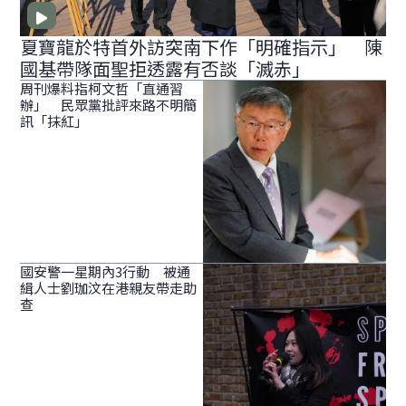
夏寶龍於特首外訪突南下作「明確指示」 陳
國基帶隊面聖拒透露有否談「滅赤」
周刊爆料指柯文哲「直通習
辦」 民眾黨批評來路不明簡
訊「抹紅」
國安警一星期內3行動 被通
緝人士劉珈汶在港親友帶走助
查