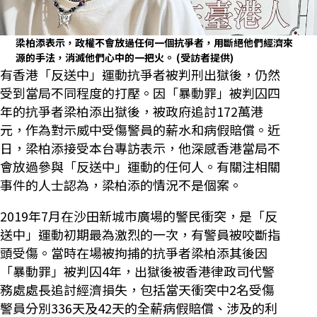
梁柏添表示，政權不會放過任何一個抗爭者，用斷絕他們經濟來
源的手法，消滅他們心中的一把火。
(受訪者提供)
有香港「反送中」運動抗爭者被判刑出獄後，仍然
受到當局不同程度的打壓。因「暴動罪」被判囚四
年的抗爭者梁柏添出獄後，被政府追討172萬港
元，作為對示威中受傷警員的薪水和病假賠償。近
日，梁柏添接受本台專訪表示，他深感香港當局不
會放過參與「反送中」運動的任何人。有關注相關
事件的人士認為，梁柏添的情況不是個案。
2019年7月在沙田新城市廣場的警民衝突，是「反
送中」運動初期最為激烈的一次，有警員被咬斷指
頭受傷。當時在場被拘捕的抗爭者梁柏添其後因
「暴動罪」被判囚4年，出獄後被香港律政司代警
務處處長追討經濟損失，包括當天衝突中2名受傷
警員分別336天及42天的全薪病假賠償、涉及的利