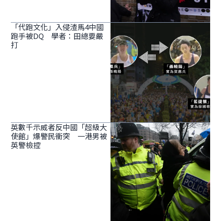
「代跑文化」入侵渣馬4中國
跑手被DQ 學者：田總要嚴
打
英數千示威者反中國「超級大
使館」爆警民衝突 一港男被
英警檢控