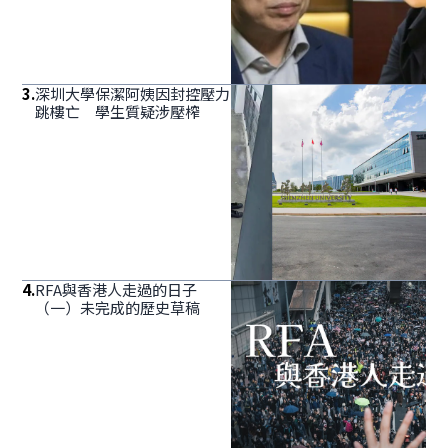
3
.
深圳大學保潔阿姨因封控壓力
跳樓亡 學生質疑涉壓榨
4
.
RFA與香港人走過的日子
（一）未完成的歷史草稿