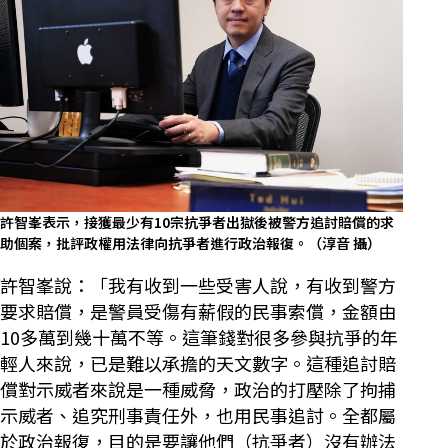
許智峯表示，接獲最少有10宗抗爭者出獄後被警方追討賠償的求
助個案，批評政權用法律向抗爭者進行政治報復。（淳音 攝）
許智峯說：「我有收到一些受害人說，有收到警方
要求賠償，是警員受傷有薪假的民事索償，金額由
10多萬到幾十萬不等。這筆錢對很多參與抗爭的年
輕人來說，已是難以承擔的天文數字。這種追討賠
償對示威者來說是一種威脅，政治的打壓除了拘捕
示威者、追究刑事責任外，也用民事追討。全都屬
於政治報復，目的是要讓他們（抗爭者）沒有辦法