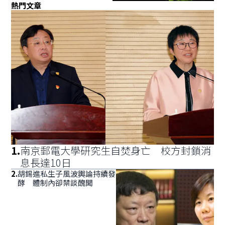
熱門文章
1
.
南京郵電大學研究生自焚身亡 校方封鎖消
息長達10日
2
.
胡錫進私生子風波輿論持續發
酵 體制內卻禁談醜聞